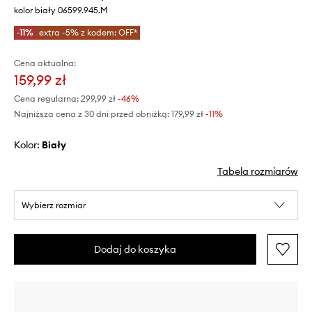
kolor biały 06599.945.M
-11%
extra -5% z kodem: OFF*
Cena aktualna:
159,99 zł
Cena regularna:
299,99 zł
-46%
Najniższa cena z 30 dni przed obniżką:
179,99 zł
 -11%
Kolor:
biały
Tabela rozmiarów
Wybierz rozmiar
Dodaj do koszyka