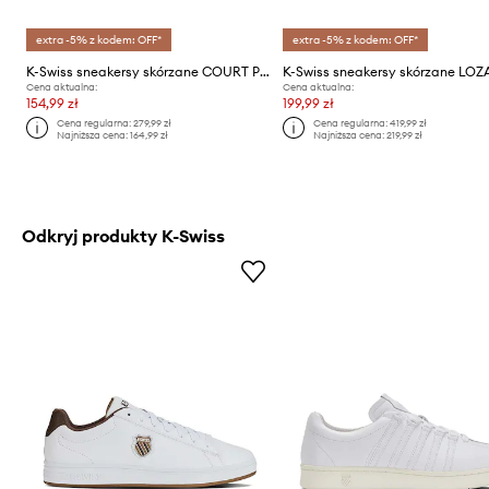
extra -5% z kodem: OFF*
extra -5% z kodem: OFF*
K-Swiss sneakersy skórzane COURT PALISADES
Cena aktualna:
Cena aktualna:
154,99 zł
199,99 zł
Cena regularna:
279,99 zł
Cena regularna:
419,99 zł
Najniższa cena:
164,99 zł
Najniższa cena:
219,99 zł
Odkryj produkty K-Swiss