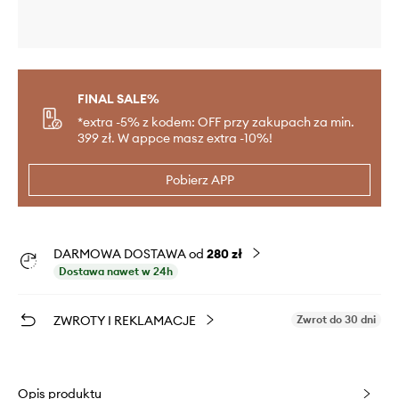
FINAL SALE%
*extra -5% z kodem: OFF przy zakupach za min.
399 zł. W appce masz extra -10%!
Pobierz APP
DARMOWA DOSTAWA od
280 zł
Dostawa nawet w 24h
ZWROTY I REKLAMACJE
Zwrot do 30 dni
Opis produktu