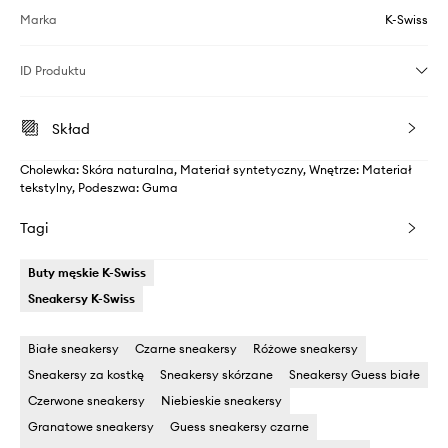
Marka
K-Swiss
ID Produktu
Skład
Cholewka: Skóra naturalna, Materiał syntetyczny, Wnętrze: Materiał
tekstylny, Podeszwa: Guma
Tagi
Buty męskie K-Swiss
Sneakersy K-Swiss
Białe sneakersy
Czarne sneakersy
Różowe sneakersy
Sneakersy za kostkę
Sneakersy skórzane
Sneakersy Guess białe
Czerwone sneakersy
Niebieskie sneakersy
Granatowe sneakersy
Guess sneakersy czarne