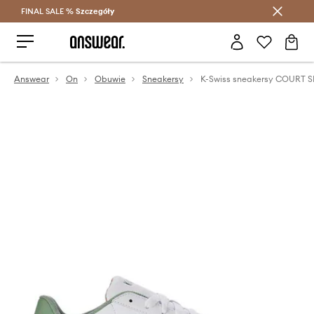
FINAL SALE %
Szczegóły
Oszczędzaj z Answear Club >
Answear
On
Obuwie
Sneakersy
K-Swiss sneakersy COURT 