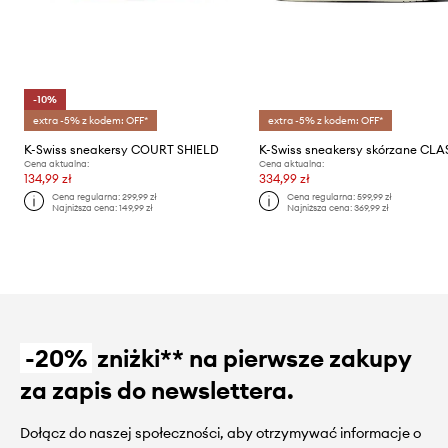
-10%
extra -5% z kodem: OFF*
extra -5% z kodem: OFF*
K-Swiss sneakersy COURT SHIELD
Cena aktualna:
Cena aktualna:
134,99 zł
334,99 zł
Cena regularna:
299,99 zł
Cena regularna:
599,99 zł
Najniższa cena:
149,99 zł
Najniższa cena:
369,99 zł
-20%
zniżki** na pierwsze zakupy
za zapis do newslettera.
Dołącz do naszej społeczności, aby otrzymywać informacje o