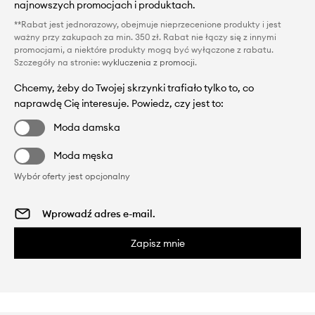
najnowszych promocjach i produktach.
**Rabat jest jednorazowy, obejmuje nieprzecenione produkty i jest
ważny przy zakupach za min. 350 zł. Rabat nie łączy się z innymi
promocjami, a niektóre produkty mogą być wyłączone z rabatu.
Szczegóły na stronie:
wykluczenia z promocji
.
Chcemy, żeby do Twojej skrzynki trafiało tylko to, co
naprawdę Cię interesuje. Powiedz, czy jest to:
Moda damska
Moda męska
Wybór oferty jest opcjonalny
Zapisz mnie