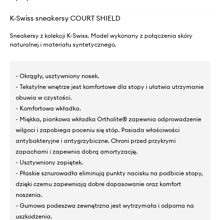
K-Swiss sneakersy COURT SHIELD
Sneakersy z kolekcji K-Swiss. Model wykonany z połączenia skóry
naturalnej i materiału syntetycznego.
- Okrągły, usztywniony nosek.
- Tekstylne wnętrze jest komfortowe dla stopy i ułatwia utrzymanie
obuwia w czystości.
- Komfortowa wkładka.
- Miękka, piankowa wkładka Ortholite® zapewnia odprowadzenie
wilgoci i zapobiega poceniu się stóp. Posiada właściwości
antybakteryjne i antygrzybiczne. Chroni przed przykrymi
zapachami i zapewnia dobrą amortyzację.
- Usztywniony zapiętek.
- Płaskie sznurowadła eliminują punkty nacisku na podbicie stopy,
dzięki czemu zapewniają dobre dopasowanie oraz komfort
noszenia.
- Gumowa podeszwa zewnętrzna jest wytrzymała i odporna na
uszkodzenia.