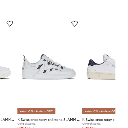
extra -5% z kodem: OFF*
extra -5% z kodem: OFF*
K-Swiss sneakersy skórzane SLAMMSHIELD II
K-Swiss sneakersy skórzane SLAMM 99 CC
Cena aktualna:
Cena aktualna: