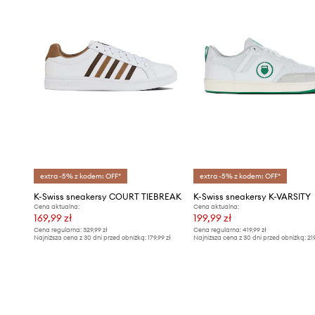
extra -5% z kodem: OFF*
extra -5% z kodem: OFF*
K-Swiss sneakersy COURT TIEBREAK
K-Swiss sneakersy K-VARSITY
Cena aktualna:
Cena aktualna:
169,99 zł
199,99 zł
Cena regularna:
329,99 zł
Cena regularna:
419,99 zł
Najniższa cena z 30 dni przed obniżką:
179,99 zł
Najniższa cena z 30 dni przed obniżką:
21