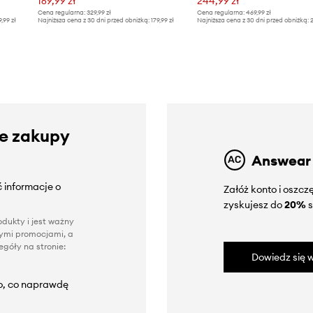
169,99 zł
244,99 zł
Cena regularna:
329,99 zł
Cena regularna:
469,99 zł
9,99 zł
Najniższa cena z 30 dni przed obniżką:
179,99 zł
Najniższa cena z 30 dni przed obniżką:
2
ze zakupy
Answear
 informacje o
Załóż konto i oszc
zyskujesz do
20%
s
dukty i jest ważny
nnymi promocjami, a
góły na stronie:
Dowiedz się w
to, co naprawdę