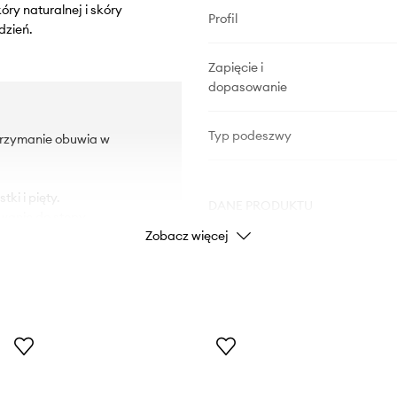
ry naturalnej i skóry
Profil
dzień.
Zapięcie i
dopasowanie
Typ podeszwy
utrzymanie obuwia w
ki i pięty.
DANE PRODUKTU
wanie do stopy.
Zobacz więcej
maga w jego ściąganiu.
na na uszkodzenia.
Kod producenta
Kolor
Marka