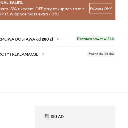
INAL SALE%
Pobierz APP
extra -5% z kodem: OFF przy zakupach za min.
99 zł. W appce masz extra -10%!
RMOWA DOSTAWA od
280 zł
Dostawa nawet w 24h
OTY I REKLAMACJE
Zwrot do 30 dni
SKŁAD