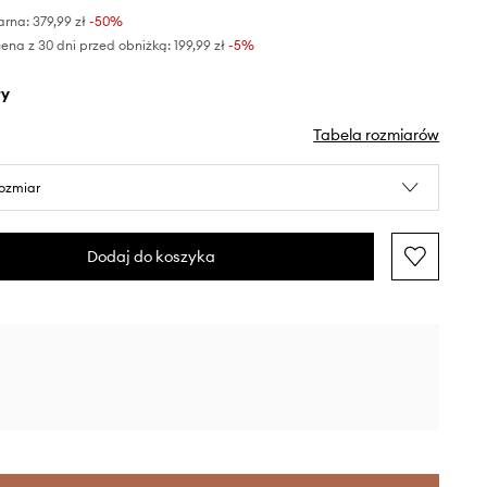
arna:
379,99 zł
-50%
ena z 30 dni przed obniżką:
199,99 zł
 -5%
ły
Tabela rozmiarów
rozmiar
Dodaj do koszyka