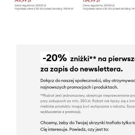
149,99 zł
134,99 zł
Cena regularna:
299,99 zł
Cena regularna:
299,99 zł
Najniższa cena z 30 dni przed obniżką:
159,99 zł
Najniższa cena z 30 dni przed obniżką:
14
-20%
zniżki** na pierws
za zapis do newslettera.
Dołącz do naszej społeczności, aby otrzymywać
najnowszych promocjach i produktach.
**Rabat jest jednorazowy, obejmuje nieprzecenione pro
przy zakupach za min. 350 zł. Rabat nie łączy się z i
niektóre produkty mogą być wyłączone z rabatu. Szcze
wykluczenia z promocji
.
Chcemy, żeby do Twojej skrzynki trafiało tylko 
Cię interesuje. Powiedz, czy jest to: