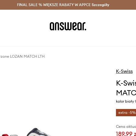
szczędzaj z Answear Club >
FINAL SALE % WIĘKSZE RABATY W APPCE
Dostawa nawet w 24h >
Szczegóły
News
kórzane LOZAN MATCH LTH
K-Swiss
K-Swi
MATC
kolor biały
extra -5%
Cena aktua
189,99 