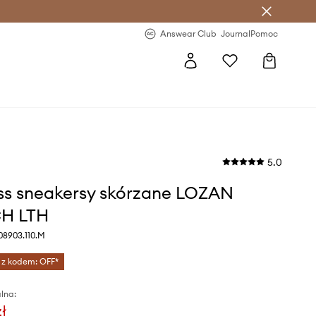
letter >
Regularne nowości >
Answear Club
Journal
Pomoc
5.0
ss sneakersy skórzane LOZAN
H LTH
 08903.110.M
 z kodem: OFF*
lna:
zł