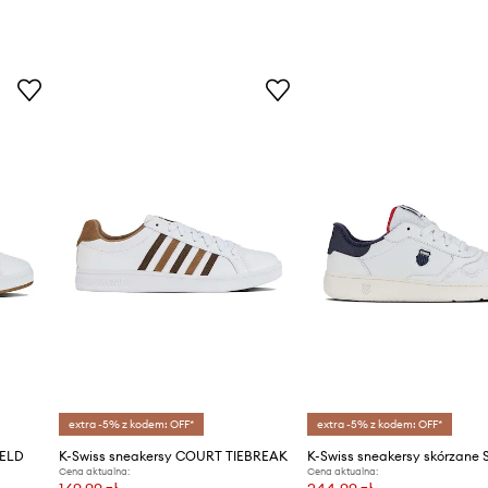
extra -5% z kodem: OFF*
extra -5% z kodem: OFF*
IELD
K-Swiss sneakersy COURT TIEBREAK
Cena aktualna:
Cena aktualna: