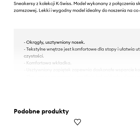
Sneakersy z kolekcji K-Swiss. Model wykonany z połączenia skó
zamszowej. Lekki i wygodny model idealny do noszenia na co 
- Okrągły, usztywniony nosek.
- Tekstylne wnętrze jest komfortowe dla stopy i ułatwia 
czystości.
- Komfortowa wkładka.
- Usztywniony zapiętek zapewnia doskonałe wsparcie kost
- Klasyczne sznurowanie umożliwia indywidualne dopaso
- Pętelka z tyłu ułatwia wsunięcie buta na stopę oraz po
- Gumowa podeszwa zewnętrzna jest wytrzymała i odpor
Podobne produkty