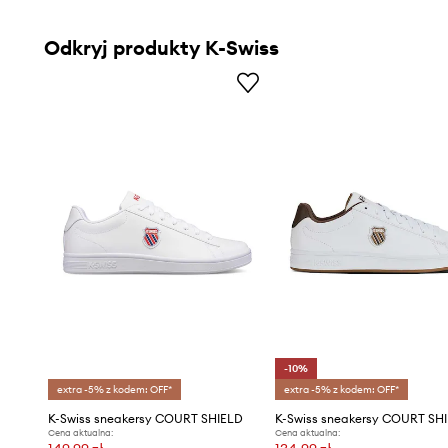
Odkryj produkty K-Swiss
-10%
extra -5% z kodem: OFF*
extra -5% z kodem: OFF*
K-Swiss sneakersy COURT SHIELD
K-Swiss sneakersy COURT SH
Cena aktualna:
Cena aktualna: