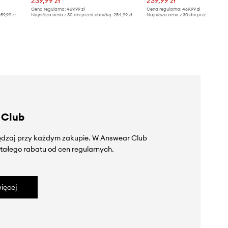
239,99 zł
239,99 zł
Cena regularna:
469,99 zł
Cena regularna:
469,99 zł
59,99 zł
Najniższa cena z 30 dni przed obniżką:
254,99 zł
Najniższa cena z 30 dni przed obniżką
 Club
zędzaj przy każdym zakupie. W Answear Club
tałego rabatu od cen regularnych.
ięcej