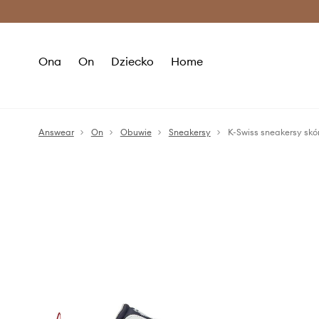
Premium Fashion Benefits >
O
Ona
On
Dziecko
Home
Answear
On
Obuwie
Sneakersy
K-Swiss sneakersy s