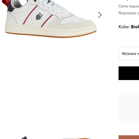
Cena regul
Najniższa c
Kolor:
bia
Wybierz 