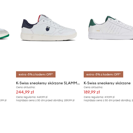
ID Produktu
extra -5% z kodem: OFF*
extra -5% z kodem: OFF*
K-Swiss sneakersy skórzane SLAMMSHIELD II
K-Swiss sneakersy skórzane
Cena aktualna:
Cena aktualna:
244,99 zł
189,99 zł
Cena regularna:
469,99 zł
Cena regularna:
419,99 zł
9,99 zł
Najniższa cena z 30 dni przed obniżką:
259,99 zł
Najniższa cena z 30 dni przed obniżką:
2