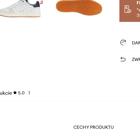
F
*
3
DA
ZWR
ukcie
5.0
1
CECHY PRODUKTU