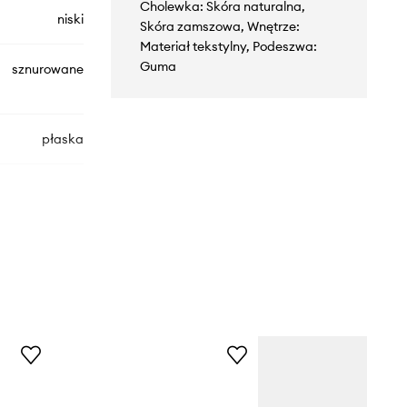
Cholewka: Skóra naturalna,
niski
Skóra zamszowa, Wnętrze:
Materiał tekstylny, Podeszwa:
Guma
sznurowane
płaska
08903.110.M
biały
K-Swiss