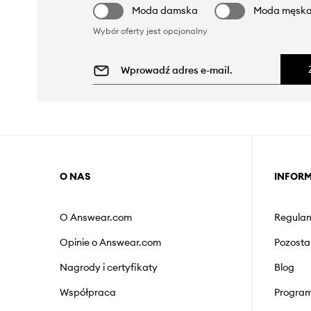
Moda damska
Moda męsk
Wybór oferty jest opcjonalny
O NAS
INFOR
O Answear.com
Regulam
Opinie o Answear.com
Pozosta
Nagrody i certyfikaty
Blog
Współpraca
Program