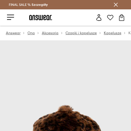
FINAL SALE %
Szczegóły
Oszczędzaj z Answear Club >
Answear
Ona
Akcesoria
Czapki i kapelusze
Kapelusze
K