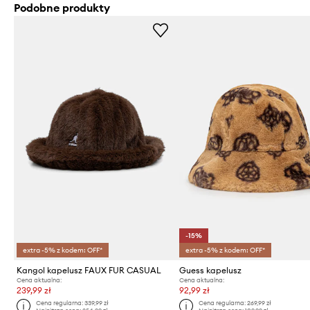
Podobne produkty
-15%
extra -5% z kodem: OFF*
extra -5% z kodem: OFF*
Kangol kapelusz FAUX FUR CASUAL
Guess kapelusz
Cena aktualna:
Cena aktualna:
239,99 zł
92,99 zł
Cena regularna:
339,99 zł
Cena regularna:
269,99 zł