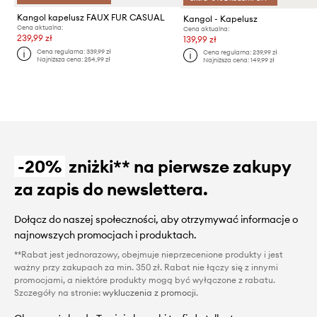
Kangol kapelusz FAUX FUR CASUAL
Kangol - Kapelusz
Cena aktualna:
Cena aktualna:
239,99 zł
139,99 zł
Cena regularna:
339,99 zł
Cena regularna:
239,99 zł
Najniższa cena:
254,99 zł
Najniższa cena:
149,99 zł
-20%
zniżki** na pierwsze zakupy
za zapis do newslettera.
Dołącz do naszej społeczności, aby otrzymywać informacje o
najnowszych promocjach i produktach.
**Rabat jest jednorazowy, obejmuje nieprzecenione produkty i jest
ważny przy zakupach za min. 350 zł. Rabat nie łączy się z innymi
promocjami, a niektóre produkty mogą być wyłączone z rabatu.
Szczegóły na stronie:
wykluczenia z promocji
.