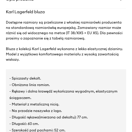
Karl Lagerfeld bluza
Dostępne rozmiary są przeliczone z włoskiej rozmiarówki producenta
na standardową rozmiarówkę europejską. Zamawiany rozmiar może
różnić się od widocznego na metce (IT 38/XXS = EU XS). Dla pewności
prosimy o zapoznanie się z tabelą rozmiarową.
Bluza z kolekcji Karl Lagerfeld wykonana z lekko elastycznej dzianiny.
Model z wyjątkowo komfortowego materiału z wysoką zawartością
wiskozy.
- Spiczasty dekolt.
- Obniżona linia ramion.
- Rękawy i dolna krawędź wykończona wygodnym, elastycznym
ściągaczem.
- Materiał z metaliczną nicią.
- Na przodzie naszywka z logo.
- Długość rękawa(mierzona od dekoltu): 77 cm.
- Długość: 60 cm.
- Szerokość pod pachami: 52 cm.