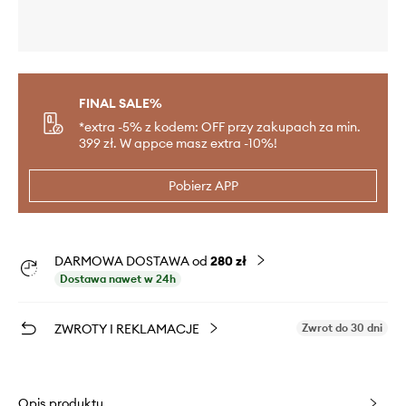
FINAL SALE%
*extra -5% z kodem: OFF przy zakupach za min.
399 zł. W appce masz extra -10%!
Pobierz APP
DARMOWA DOSTAWA od
280 zł
Dostawa nawet w 24h
ZWROTY I REKLAMACJE
Zwrot do 30 dni
Opis produktu