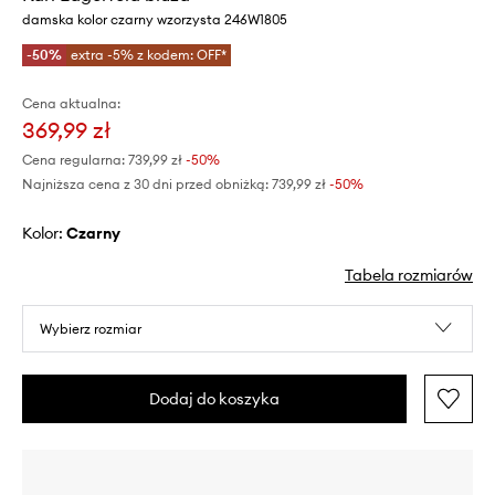
damska kolor czarny wzorzysta 246W1805
-50%
extra -5% z kodem: OFF*
Cena aktualna:
369,99 zł
Cena regularna:
739,99 zł
-50%
Najniższa cena z 30 dni przed obniżką:
739,99 zł
 -50%
Kolor:
czarny
Tabela rozmiarów
Wybierz rozmiar
Dodaj do koszyka