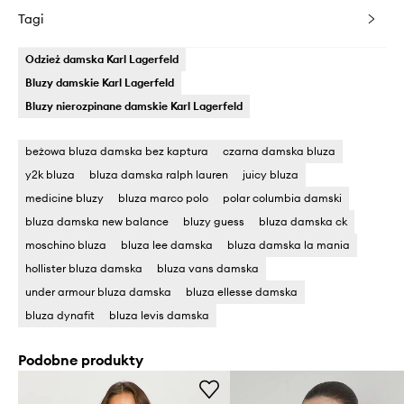
Tagi
Odzież damska Karl Lagerfeld
Bluzy damskie Karl Lagerfeld
Bluzy nierozpinane damskie Karl Lagerfeld
beżowa bluza damska bez kaptura
czarna damska bluza
y2k bluza
bluza damska ralph lauren
juicy bluza
medicine bluzy
bluza marco polo
polar columbia damski
bluza damska new balance
bluzy guess
bluza damska ck
moschino bluza
bluza lee damska
bluza damska la mania
hollister bluza damska
bluza vans damska
under armour bluza damska
bluza ellesse damska
bluza dynafit
bluza levis damska
Podobne produkty