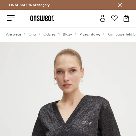
FINAL SALE %
Szczegóły
Oszczędzaj z Answear Club >
Answear
Ona
Odzież
Bluzy
Przez głowę
Karl Lagerfeld b