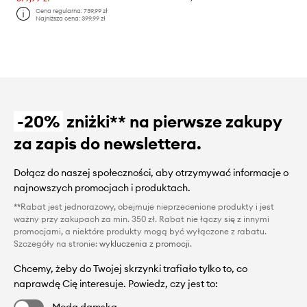
Cena regularna:
739,99 zł
Najniższa cena:
399,99 zł
-20%
zniżki** na pierwsze zakupy
za zapis do newslettera.
Dołącz do naszej społeczności, aby otrzymywać informacje o
najnowszych promocjach i produktach.
**Rabat jest jednorazowy, obejmuje nieprzecenione produkty i jest
ważny przy zakupach za min. 350 zł. Rabat nie łączy się z innymi
promocjami, a niektóre produkty mogą być wyłączone z rabatu.
Szczegóły na stronie:
wykluczenia z promocji
.
Chcemy, żeby do Twojej skrzynki trafiało tylko to, co
naprawdę Cię interesuje. Powiedz, czy jest to:
Moda damska