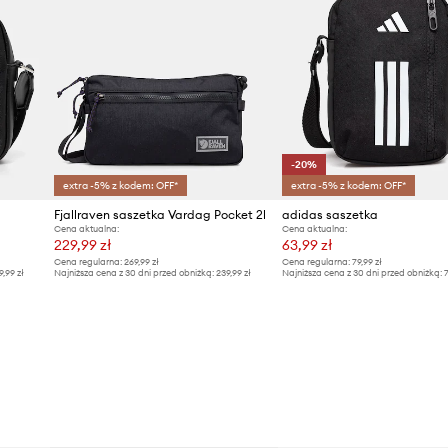
-20%
extra -5% z kodem: OFF*
extra -5% z kodem: OFF*
a
Fjallraven saszetka Vardag Pocket 2l
adidas saszetka
Cena aktualna:
Cena aktualna:
229,99 zł
63,99 zł
Cena regularna:
269,99 zł
Cena regularna:
79,99 zł
9,99 zł
Najniższa cena z 30 dni przed obniżką:
239,99 zł
Najniższa cena z 30 dni przed obniżką:
7