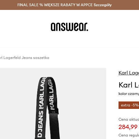
szczędzaj z Answear Club >
FINAL SALE % WIĘKSZE RABATY W APPCE
Dostawa nawet w 24h >
Szczegóły
News
rl Lagerfeld Jeans saszetka
Karl Lag
Karl 
kolor czar
extra -5%
Cena aktua
284,99 
Cena regul