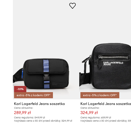
-10%
extra -5% z kodem: OFF*
extra -5% z kodem: OFF*
Karl Lagerfeld Jeans saszetka
Karl Lagerfeld Jeans saszetk
Cena aktualna:
Cena aktualna:
289,99 zł
324,99 zł
Cena regularna:
549,99 zł
Cena regularna:
659,99 zł
Najniższa cena z 30 dni przed obniżką:
324,99 zł
Najniższa cena z 30 dni przed obniżką:
33