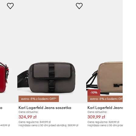
-10%
extra -5% z kodem: OFF*
extra -5% z kodem: OFF*
ka
Karl Lagerfeld Jeans saszetka
Karl Lagerfeld Jeans toreb
Cena aktualna:
Cena aktualna:
324,99 zł
309,99 zł
Cena regularna:
549,99 zł
Cena regularna:
529,99 zł
49,99 zł
Najniższa cena z 30 dni przed obniżką:
359,99 zł
Najniższa cena z 30 dni przed obniżką