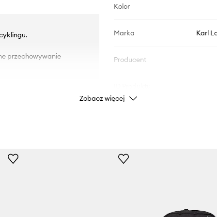
Kolor
Marka
Karl L
cyklingu.
zne przechowywanie
Producent
ID Produktu
Zobacz więcej