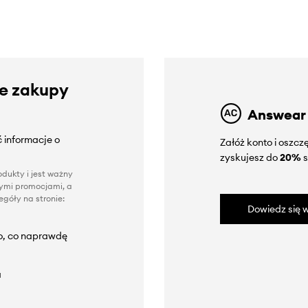
ze zakupy
Answear
 informacje o
Załóż konto i oszc
zyskujesz do
20%
s
dukty i jest ważny
nnymi promocjami, a
góły na stronie:
Dowiedz się w
to, co naprawdę
a