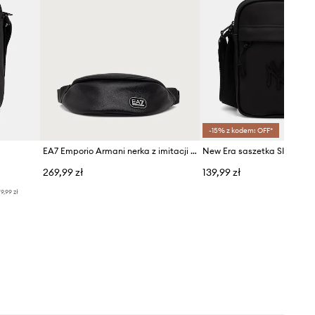
-15% z kodem: OFF*
EA7 Emporio Armani nerka z imitacji skóry
New Era saszetka SIDE BA
269,99 zł
139,99 zł
9,99 zł