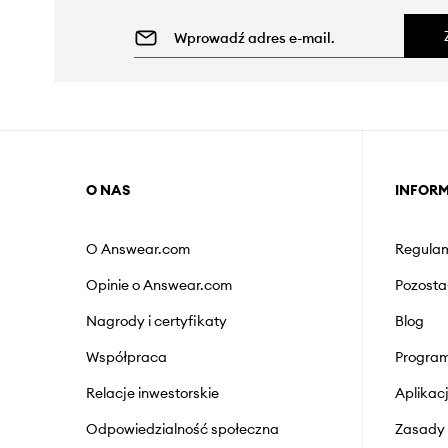
O NAS
INFOR
O Answear.com
Regulam
Opinie o Answear.com
Pozosta
Nagrody i certyfikaty
Blog
Współpraca
Program
Relacje inwestorskie
Aplika
Odpowiedzialność społeczna
Zasady 