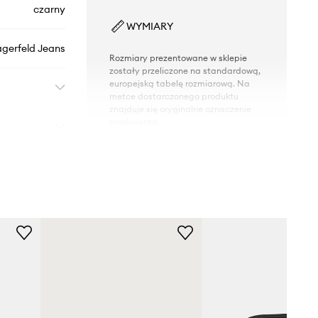
czarny
WYMIARY
agerfeld Jeans
Rozmiary prezentowane w sklepie
zostały przeliczone na standardową,
europejską tabelę rozmiarową. Na
metce dostarczonego produktu
znajduje się oryginalne oznaczenie
producenta.