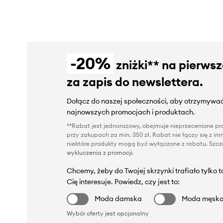
-20%
zniżki** na pierws
za zapis do newslettera.
Dołącz do naszej społeczności, aby otrzymywać
najnowszych promocjach i produktach.
**Rabat jest jednorazowy, obejmuje nieprzecenione pro
przy zakupach za min. 350 zł. Rabat nie łączy się z i
niektóre produkty mogą być wyłączone z rabatu. Szcze
wykluczenia z promocji
.
Chcemy, żeby do Twojej skrzynki trafiało tylko 
Cię interesuje. Powiedz, czy jest to:
Moda damska
Moda męsk
Wybór oferty jest opcjonalny