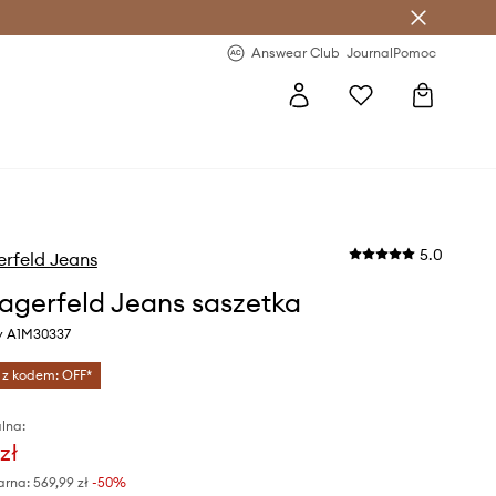
letter >
Regularne nowości >
Answear Club
Journal
Pomoc
5.0
erfeld Jeans
Lagerfeld Jeans saszetka
ny A1M30337
 z kodem: OFF*
lna:
zł
arna:
569,99 zł
-50%