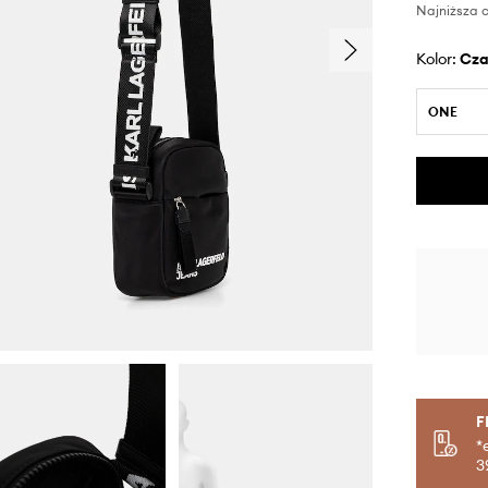
Najniższa c
Kolor:
cz
ONE
F
*
3