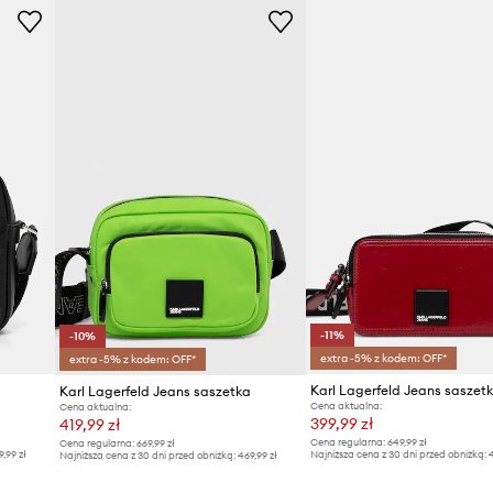
-11%
-10%
extra -5% z kodem: OFF*
extra -5% z kodem: OFF*
a
Karl Lagerfeld Jeans saszet
Karl Lagerfeld Jeans saszetka
Cena aktualna:
Cena aktualna:
399,99 zł
419,99 zł
Cena regularna:
649,99 zł
Cena regularna:
669,99 zł
9,99 zł
Najniższa cena z 30 dni przed obniżką:
4
Najniższa cena z 30 dni przed obniżką:
469,99 zł