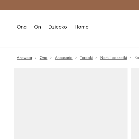
Premium Fashion Benefits >
O
Ona
On
Dziecko
Home
Answear
Ona
Akcesoria
Torebki
Nerki i saszetki
Ka