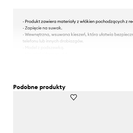
- Produkt zawiera materiały z włókien pochodzących z re
- Zapięcie na suwak.
- Wewnętrzna, wsuwana kieszeń, która ułatwia bezpiec
telefonu lub innych drobiazgów.
- Model z podszewką.
- Nie mieści formatu A4.
- Z przodu kieszonka zapinana na suwak.
- Nieodpinany pasek z regulacją.
- Głębokość: 8 cm.
- Wysokość: 18 cm.
Podobne produkty
- Szerokość u podstawy: 15 cm.