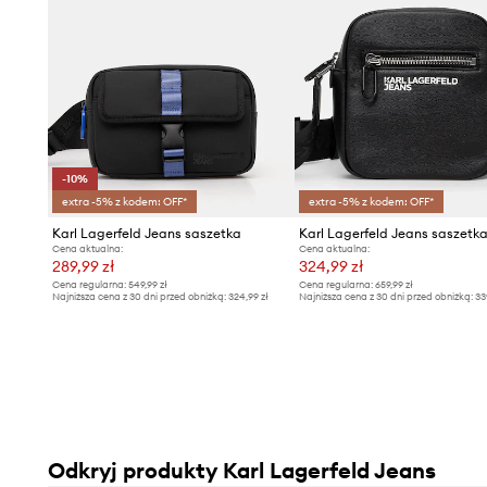
-10%
extra -5% z kodem: OFF*
extra -5% z kodem: OFF*
Karl Lagerfeld Jeans saszetka
Karl Lagerfeld Jeans saszetk
Cena aktualna:
Cena aktualna:
289,99 zł
324,99 zł
Cena regularna:
549,99 zł
Cena regularna:
659,99 zł
Najniższa cena z 30 dni przed obniżką:
324,99 zł
Najniższa cena z 30 dni przed obniżką:
33
Odkryj produkty Karl Lagerfeld Jeans