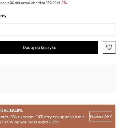
ena z 30 dni przed obniżką:
289,99 zł
 -1%
arny
Dodaj do koszyka
INAL SALE%
Pobierz APP
extra -5% z kodem: OFF przy zakupach za min.
99 zł. W appce masz extra -10%!