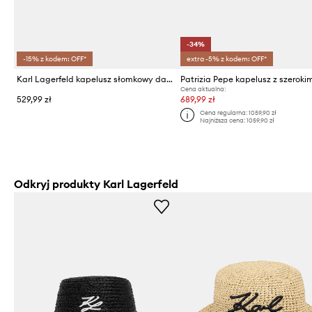
-34%
-15% z kodem: OFF*
extra -5% z kodem: OFF*
Karl Lagerfeld kapelusz słomkowy damski K/AUTOGRAPH
Cena aktualna:
529,99 zł
689,99 zł
Cena regularna:
1059,90 zł
Najniższa cena:
1059,90 zł
Odkryj produkty Karl Lagerfeld