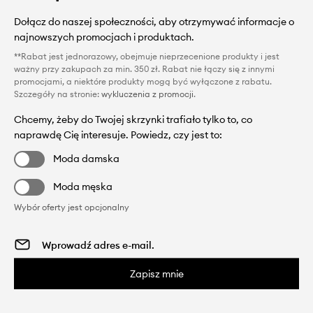
Dołącz do naszej społeczności, aby otrzymywać informacje o
najnowszych promocjach i produktach.
**Rabat jest jednorazowy, obejmuje nieprzecenione produkty i jest
ważny przy zakupach za min. 350 zł. Rabat nie łączy się z innymi
promocjami, a niektóre produkty mogą być wyłączone z rabatu.
Szczegóły na stronie:
wykluczenia z promocji
.
Chcemy, żeby do Twojej skrzynki trafiało tylko to, co
naprawdę Cię interesuje. Powiedz, czy jest to:
Moda damska
Moda męska
Wybór oferty jest opcjonalny
Zapisz mnie