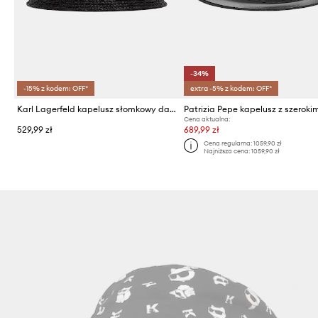
-34%
-15% z kodem: OFF*
extra -5% z kodem: OFF*
Karl Lagerfeld kapelusz słomkowy damski K/AUTOGRAPH
Cena aktualna:
529,99 zł
689,99 zł
Cena regularna:
1059,90 zł
Najniższa cena:
1059,90 zł