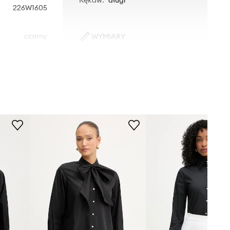
226W1605
czarny
WYMIARY
Rozmiary prezentowane w sklepie
Karl Lagerfeld
zostały przeliczone na standardową,
europejską tabelę rozmiarową. Na
metce dostarczonego produktu
znajduje się oryginalne oznaczenie
producenta.
Tabela rozmiarów