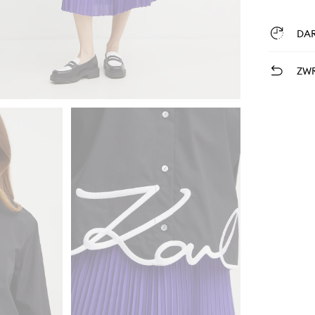
DA
ZWR