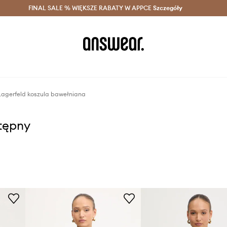
szczędzaj z Answear Club >
FINAL SALE % WIĘKSZE RABATY W APPCE
Dostawa nawet w 24h >
Szczegóły
News
Lagerfeld koszula bawełniana
stępny