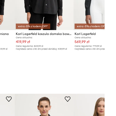
extra -5% z kodem: OFF*
extra -5% z kodem: OFF*
łniana
Karl Lagerfeld koszula damska bawełniana
Karl Lagerfeld
Cena aktualna:
Cena aktualna:
419,99 zł
569,99 zł
Cena regularna:
849,99 zł
Cena regularna:
779,99 zł
19,99 zł
Najniższa cena z 30 dni przed obniżką:
439,99 zł
Najniższa cena z 30 dni przed obniżką