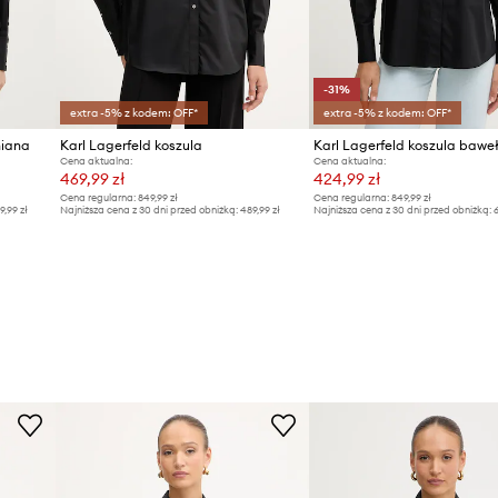
-31%
extra -5% z kodem: OFF*
extra -5% z kodem: OFF*
niana
Karl Lagerfeld koszula
Karl Lagerfeld koszula bawe
Cena aktualna:
Cena aktualna:
469,99 zł
424,99 zł
Cena regularna:
849,99 zł
Cena regularna:
849,99 zł
9,99 zł
Najniższa cena z 30 dni przed obniżką:
489,99 zł
Najniższa cena z 30 dni przed obniżką:
6