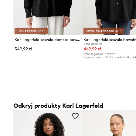
-15% z kodem: OFF*
extra -5% z kodem: OFF*
Karl Lagerfeld koszula damska bawełniana
Karl Lagerfeld koszula baweł
Cena aktualna:
549,99 zł
469,99 zł
Cena regularna:
849,99 zł
Najniższa cena z 30 dni przed obniżką:
49
Odkryj produkty Karl Lagerfeld