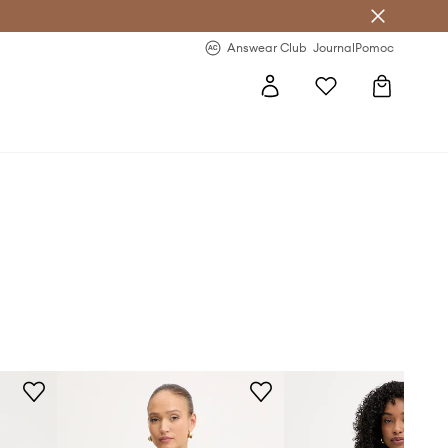
letter >
Regularne nowości >
Answear Club
Journal
Pomoc