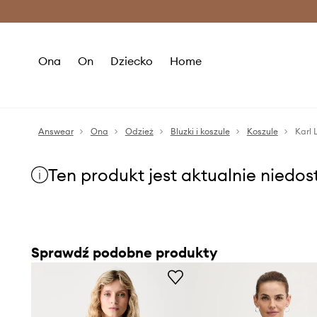
Premium Fashion Benefits >
O
Ona
On
Dziecko
Home
Answear
Ona
Odzież
Bluzki i koszule
Koszule
Karl 
Ten produkt jest aktualnie niedo
Sprawdź podobne produkty