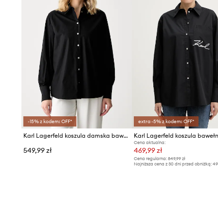
-15% z kodem: OFF*
extra -5% z kodem: OFF*
Karl Lagerfeld koszula damska bawełniana
Karl Lagerfeld koszula baweł
Cena aktualna:
549,99 zł
469,99 zł
Cena regularna:
849,99 zł
Najniższa cena z 30 dni przed obniżką:
49