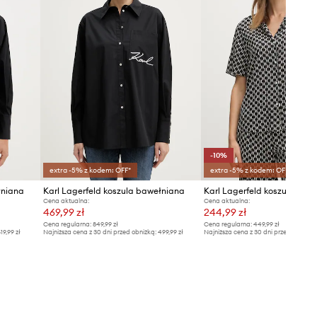
-10%
extra -5% z kodem: OFF*
extra -5% z kodem: OFF*
łniana
Karl Lagerfeld koszula bawełniana
Cena aktualna:
Cena aktualna:
469,99 zł
244,99 zł
Cena regularna:
849,99 zł
Cena regularna:
449,99 zł
19,99 zł
Najniższa cena z 30 dni przed obniżką:
499,99 zł
Najniższa cena z 30 dni przed obniżką