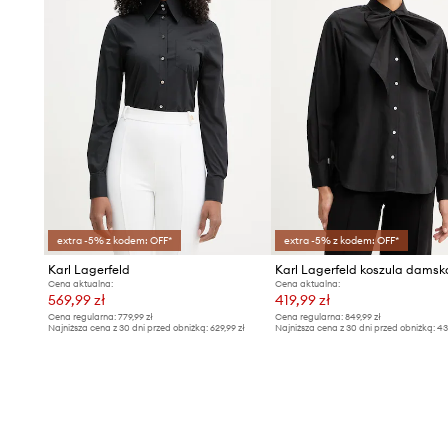
extra -5% z kodem: OFF*
extra -5% z kodem: OFF*
Karl Lagerfeld
Cena aktualna:
Cena aktualna:
569,99 zł
419,99 zł
Cena regularna:
779,99 zł
Cena regularna:
849,99 zł
Najniższa cena z 30 dni przed obniżką:
629,99 zł
Najniższa cena z 30 dni przed obniżką:
43