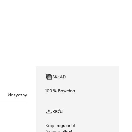
SKŁAD
100 % Bawełna
klasyczny
KRÓJ
Krój
:
regular fit
Rękaw
:
długi