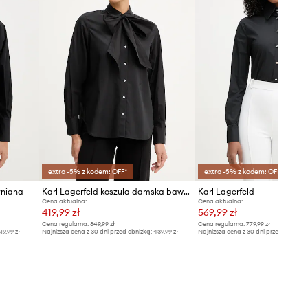
extra -5% z kodem: OFF*
extra -5% z kodem: OFF*
łniana
Karl Lagerfeld koszula damska bawełniana
Karl Lagerfeld
Cena aktualna:
Cena aktualna:
419,99 zł
569,99 zł
Cena regularna:
849,99 zł
Cena regularna:
779,99 zł
19,99 zł
Najniższa cena z 30 dni przed obniżką:
439,99 zł
Najniższa cena z 30 dni przed obniżką