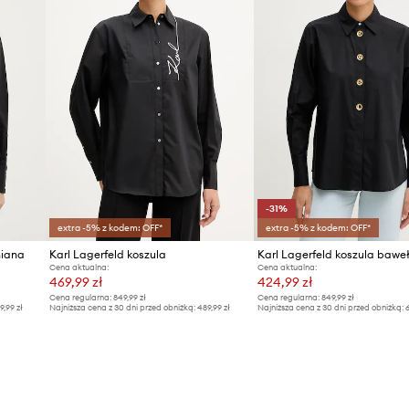
-31%
extra -5% z kodem: OFF*
extra -5% z kodem: OFF*
niana
Karl Lagerfeld koszula
Karl Lagerfeld koszula bawe
Cena aktualna:
Cena aktualna:
469,99 zł
424,99 zł
Cena regularna:
849,99 zł
Cena regularna:
849,99 zł
9,99 zł
Najniższa cena z 30 dni przed obniżką:
489,99 zł
Najniższa cena z 30 dni przed obniżką:
6