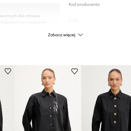
Kod producenta
iecznych dla zdrowia
Kolor
kobójczych czy nawozów
Zobacz więcej
Marka
ID Produktu