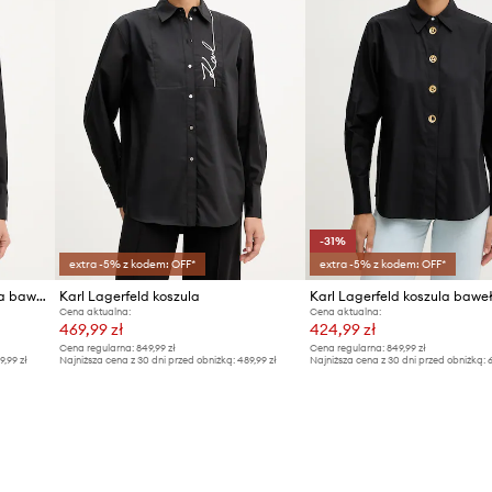
-31%
extra -5% z kodem: OFF*
extra -5% z kodem: OFF*
Karl Lagerfeld koszula damska bawełniana
Karl Lagerfeld koszula
Karl Lagerfeld koszula bawe
Cena aktualna:
Cena aktualna:
469,99 zł
424,99 zł
Cena regularna:
849,99 zł
Cena regularna:
849,99 zł
9,99 zł
Najniższa cena z 30 dni przed obniżką:
489,99 zł
Najniższa cena z 30 dni przed obniżką:
6