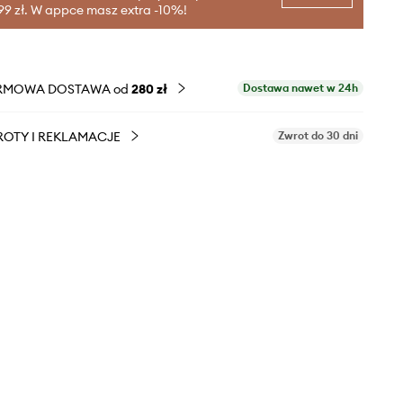
99 zł. W appce masz extra -10%!
RMOWA DOSTAWA od
280 zł
Dostawa nawet w 24h
OTY I REKLAMACJE
Zwrot do 30 dni