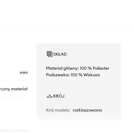
SKŁAD
Materiał główny: 100 % Poliester
mini
Podszewka: 100 % Wiskoza
yczny materiał
KRÓJ
Krój modelu
:
rozkloszowana
Z30593.114.150