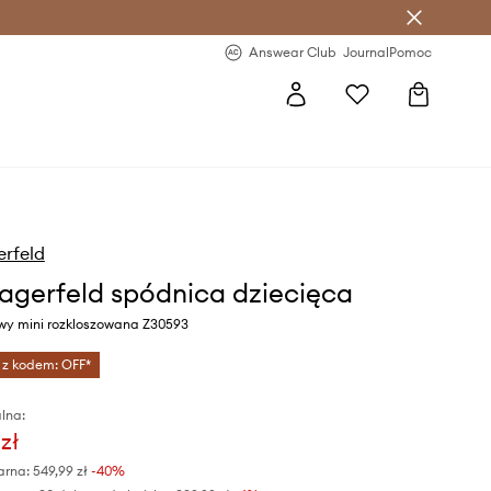
letter >
Regularne nowości >
Answear Club
Journal
Pomoc
erfeld
Lagerfeld spódnica dziecięca
owy mini rozkloszowana Z30593
 z kodem: OFF*
lna:
zł
arna:
549,99 zł
-40%