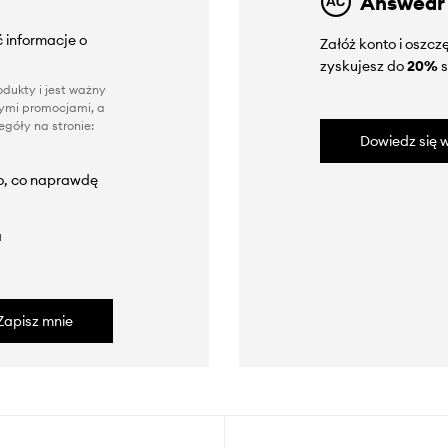
Answear
 informacje o
Załóż konto i oszc
zyskujesz do
20%
s
dukty i jest ważny
nnymi promocjami, a
góły na stronie:
Dowiedz się w
to, co naprawdę
a
Zapisz mnie