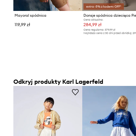
extra -5% z kodem: OFF*
Mayoral spódnica
Donsje spódnica dziecięca Pie
Cena aktualna:
119,99 zł
284,99 zł
Cena regularna:
379,99 zł
Najniższa cena z 30 dni przed obniżką:
29
Odkryj produkty Karl Lagerfeld