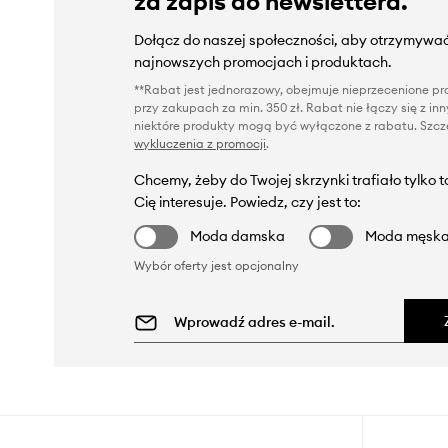
za zapis do newslettera.
Dołącz do naszej społeczności, aby otrzymywać
najnowszych promocjach i produktach.
**Rabat jest jednorazowy, obejmuje nieprzecenione pro
przy zakupach za min. 350 zł. Rabat nie łączy się z i
niektóre produkty mogą być wyłączone z rabatu. Szcze
wykluczenia z promocji
.
Chcemy, żeby do Twojej skrzynki trafiało tylko 
Cię interesuje. Powiedz, czy jest to:
Moda damska
Moda męsk
Wybór oferty jest opcjonalny