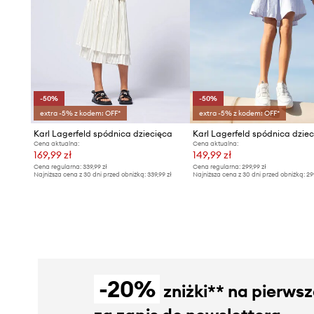
-50%
-50%
extra -5% z kodem: OFF*
extra -5% z kodem: OFF*
Karl Lagerfeld spódnica dziecięca
Karl Lagerfeld spódnica dzie
Cena aktualna:
Cena aktualna:
169,99 zł
149,99 zł
Cena regularna:
339,99 zł
Cena regularna:
299,99 zł
Najniższa cena z 30 dni przed obniżką:
339,99 zł
Najniższa cena z 30 dni przed obniżką:
29
-20%
zniżki** na pierws