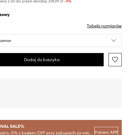
ena z 30 dni przed obniżką:
339,99 zł
 -4%
ązowy
Tabela rozmiarów
rozmiar
Dodaj do koszyka
INAL SALE%
Pobierz APP
extra -5% z kodem: OFF przy zakupach za min.