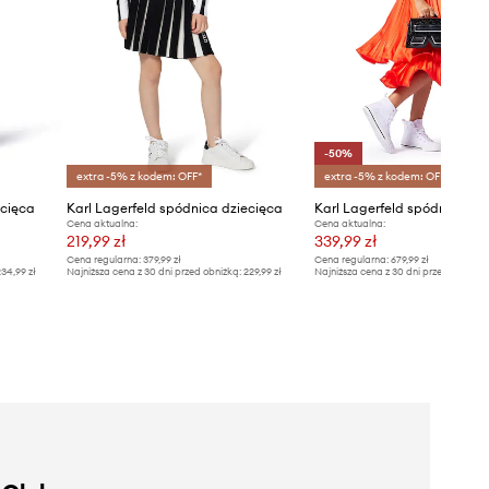
-50%
extra -5% z kodem: OFF*
extra -5% z kodem: OFF*
ecięca
Karl Lagerfeld spódnica dziecięca
Karl Lagerfeld spódnica dz
Cena aktualna:
Cena aktualna:
219,99 zł
339,99 zł
Cena regularna:
379,99 zł
Cena regularna:
679,99 zł
34,99 zł
Najniższa cena z 30 dni przed obniżką:
229,99 zł
Najniższa cena z 30 dni przed obniżką