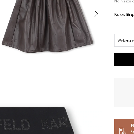
Najniższa c
Kolor:
br
Wybierz 
F
*