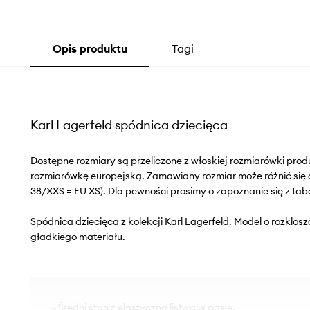
Opis produktu
Tagi
Karl Lagerfeld spódnica dziecięca
Dostępne rozmiary są przeliczone z włoskiej rozmiarówki pr
rozmiarówkę europejską. Zamawiany rozmiar może różnić się 
38/XXS = EU XS). Dla pewności prosimy o zapoznanie się z tab
Spódnica dziecięca z kolekcji Karl Lagerfeld. Model o rozklo
gładkiego materiału.
- Średni stan z elastyczną listwą w pasie.