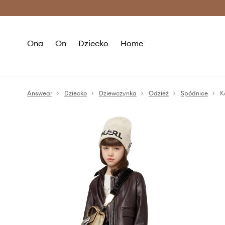
Premium Fashion Benefits >
O
Ona
On
Dziecko
Home
Answear
Dziecko
Dziewczynka
Odzież
Spódnice
K