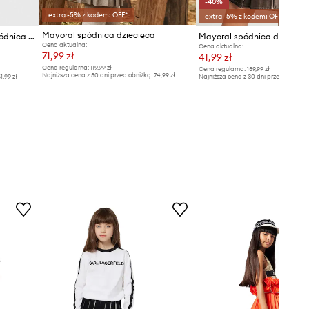
-40%
extra -5% z kodem: OFF*
extra -5% z kodem: OFF*
Mayoral spódnica dziecięca
United Colors of Benetton spódnica dziecięca
Cena aktualna:
Cena aktualna:
71,99 zł
41,99 zł
Cena regularna:
119,99 zł
Cena regularna:
139,99 zł
Najniższa cena z 30 dni przed obniżką:
74,99 zł
1,99 zł
Najniższa cena z 30 dni przed obniżką