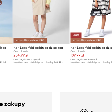
-40%
extra -5% z kodem: OFF*
extra -5% z kodem: OFF*
cięca
Karl Lagerfeld spódnica dziecięca
Karl Lagerfeld spódnica dzi
Cena aktualna:
Cena aktualna:
234,99 zł
139,99 zł
Cena regularna:
379,99 zł
Cena regularna:
469,99 zł
9,99 zł
Najniższa cena z 30 dni przed obniżką:
244,99 zł
Najniższa cena z 30 dni przed obniżką:
2
ze zakupy