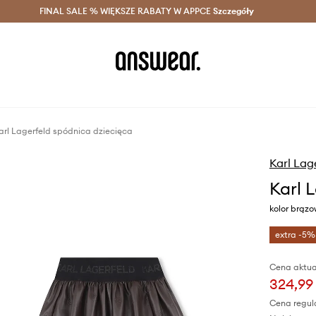
szczędzaj z Answear Club >
FINAL SALE % WIĘKSZE RABATY W APPCE
Dostawa nawet w 24h >
Szczegóły
News
arl Lagerfeld spódnica dziecięca
Karl Lag
Karl 
kolor brąz
extra -5%
Cena aktua
324,99 
Cena regul