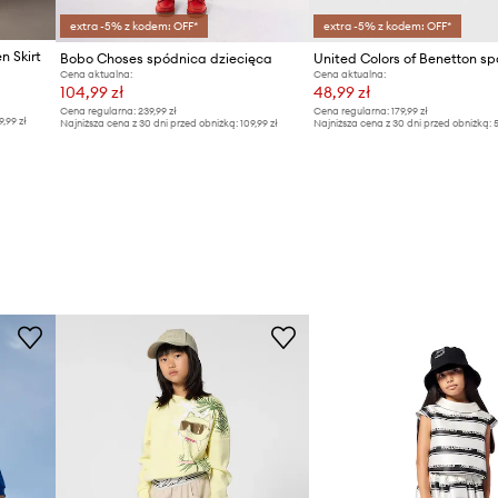
extra -5% z kodem: OFF*
extra -5% z kodem: OFF*
n Skirt
Bobo Choses spódnica dziecięca
Cena aktualna:
Cena aktualna:
104,99 zł
48,99 zł
Cena regularna:
239,99 zł
Cena regularna:
179,99 zł
9,99 zł
Najniższa cena z 30 dni przed obniżką:
109,99 zł
Najniższa cena z 30 dni przed obniżką:
5