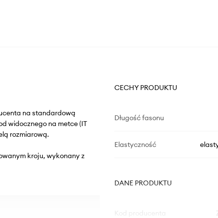
CECHY PRODUKTU
oducenta na standardową
Długość fasonu
od widocznego na metce (IT
elą rozmiarową.
Elastyczność
elast
szowanym kroju, wykonany z
DANE PRODUKTU
Kod producenta