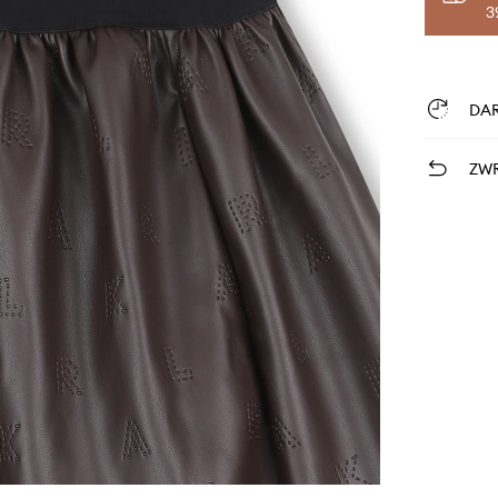
3
DA
ZWR