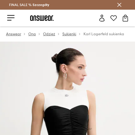
FINAL SALE %
Szczegóły
Oszczędzaj z Answear Club >
Answear
Ona
Odzież
Sukienki
Karl Lagerfeld sukienka