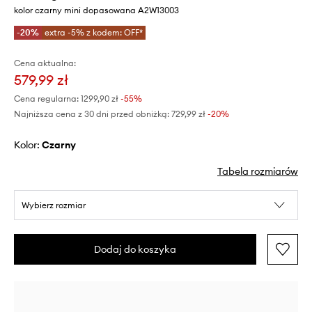
kolor czarny mini dopasowana A2W13003
-20%
extra -5% z kodem: OFF*
Cena aktualna:
579,99 zł
Cena regularna:
1299,90 zł
-55%
Najniższa cena z 30 dni przed obniżką:
729,99 zł
 -20%
Kolor:
czarny
Tabela rozmiarów
Wybierz rozmiar
Dodaj do koszyka