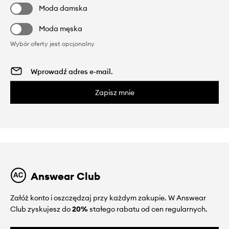
Moda damska
Moda męska
Wybór oferty jest opcjonalny
Zapisz mnie
Answear Club
Załóż konto i oszczędzaj przy każdym zakupie. W Answear
Club zyskujesz do
20%
stałego rabatu od cen regularnych.