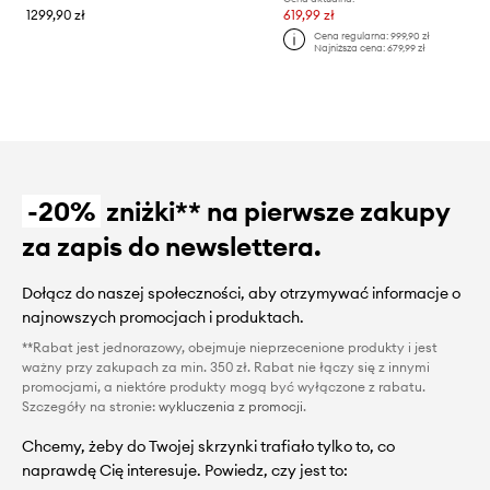
1299,90 zł
619,99 zł
Cena regularna:
999,90 zł
Najniższa cena:
679,99 zł
-20%
zniżki** na pierwsze zakupy
za zapis do newslettera.
Dołącz do naszej społeczności, aby otrzymywać informacje o
najnowszych promocjach i produktach.
**Rabat jest jednorazowy, obejmuje nieprzecenione produkty i jest
ważny przy zakupach za min. 350 zł. Rabat nie łączy się z innymi
promocjami, a niektóre produkty mogą być wyłączone z rabatu.
Szczegóły na stronie:
wykluczenia z promocji
.
Chcemy, żeby do Twojej skrzynki trafiało tylko to, co
naprawdę Cię interesuje. Powiedz, czy jest to: