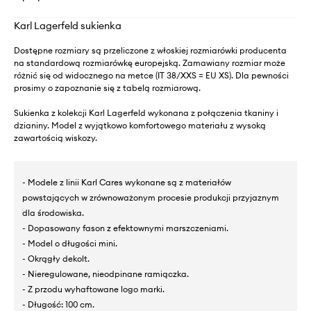
Karl Lagerfeld sukienka
Dostępne rozmiary są przeliczone z włoskiej rozmiarówki producenta
na standardową rozmiarówkę europejską. Zamawiany rozmiar może
różnić się od widocznego na metce (IT 38/XXS = EU XS). Dla pewności
prosimy o zapoznanie się z tabelą rozmiarową.
Sukienka z kolekcji Karl Lagerfeld wykonana z połączenia tkaniny i
dzianiny. Model z wyjątkowo komfortowego materiału z wysoką
zawartością wiskozy.
- Modele z linii Karl Cares wykonane są z materiałów
powstających w zrównoważonym procesie produkcji przyjaznym
dla środowiska.
- Dopasowany fason z efektownymi marszczeniami.
- Model o długości mini.
- Okrągły dekolt.
- Nieregulowane, nieodpinane ramiączka.
- Z przodu wyhaftowane logo marki.
- Długość: 100 cm.