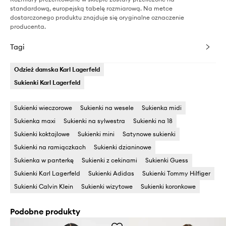
standardową, europejską tabelę rozmiarową. Na metce
dostarczonego produktu znajduje się oryginalne oznaczenie
producenta.
Tagi
Odzież damska Karl Lagerfeld
Sukienki Karl Lagerfeld
Sukienki wieczorowe
Sukienki na wesele
Sukienka midi
Sukienka maxi
Sukienki na sylwestra
Sukienki na 18
Sukienki koktajlowe
Sukienki mini
Satynowe sukienki
Sukienki na ramiączkach
Sukienki dzianinowe
Sukienka w panterkę
Sukienki z cekinami
Sukienki Guess
Sukienki Karl Lagerfeld
Sukienki Adidas
Sukienki Tommy Hilfiger
Sukienki Calvin Klein
Sukienki wizytowe
Sukienki koronkowe
Podobne produkty