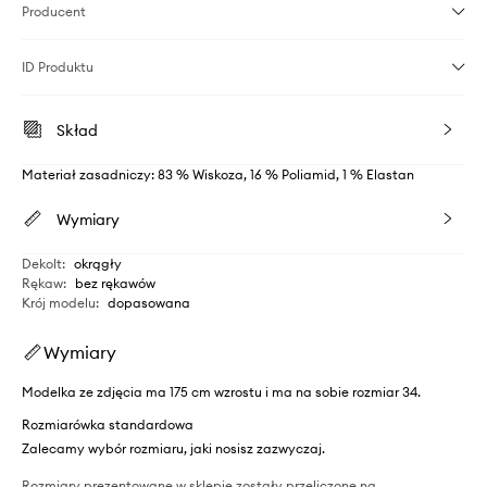
Producent
ID Produktu
Skład
Materiał zasadniczy: 83 % Wiskoza, 16 % Poliamid, 1 % Elastan
Wymiary
Dekolt
:
okrągły
Rękaw
:
bez rękawów
Krój modelu
:
dopasowana
Wymiary
Modelka ze zdjęcia ma 175 cm wzrostu i ma na sobie rozmiar 34.
Rozmiarówka standardowa
Zalecamy wybór rozmiaru, jaki nosisz zazwyczaj.
Rozmiary prezentowane w sklepie zostały przeliczone na