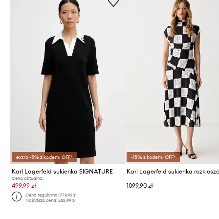
extra -5% z kodem: OFF*
-15% z kodem: OFF*
Karl Lagerfeld sukienka SIGNATURE
Cena aktualna:
499,99 zł
1099,90 zł
Cena regularna:
779,99 zł
Najniższa cena:
525,99 zł