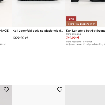
-29%
extra -5% z kodem: OFF*
e MACIE
Karl Lagerfeld botki na platformie damskie skórzane Katya
Karl Lagerfeld botki skórza
Cena aktualna:
1029,90 zł
769,99 zł
Cena regularna:
1099,90 zł
9,99 zł
Najniższa cena z 30 dni przed obniżką:
1