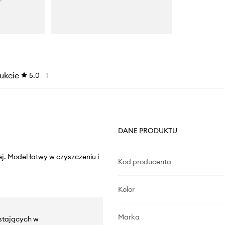
ukcie
5.0
1
DANE PRODUKTU
j. Model łatwy w czyszczeniu i
Kod producenta
Kolor
Marka
wstających w