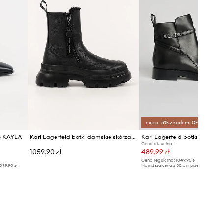
extra -5% z kodem: OFF*
ne KAYLA
Karl Lagerfeld botki damskie skórzane Trekka Max
Karl Lagerfeld botki skórz
Cena aktualna:
1059,90 zł
489,99 zł
Cena regularna:
1049,90 zł
099,90 zł
Najniższa cena z 30 dni przed obniżką