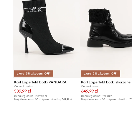
extra -5% z kodem: OFF*
extra -5% z kodem: OFF*
Karl Lagerfeld botki PANDARA
Karl Lagerfeld botki skórzan
Cena aktualna:
Cena aktualna:
539,99 zł
649,99 zł
Cena regularna:
1009,90 zł
Cena regularna:
1199,90 zł
Najniższa cena z 30 dni przed obniżką:
569,99 zł
Najniższa cena z 30 dni przed obniżką:
67