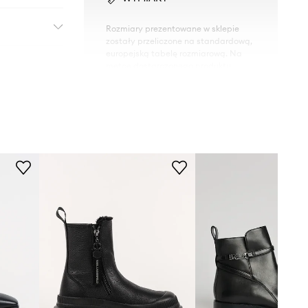
Rozmiary prezentowane w sklepie
zostały przeliczone na standardową,
europejską tabelę rozmiarową. Na
metce dostarczonego produktu
znajduje się oryginalne oznaczenie
producenta.
Tabela rozmiarów