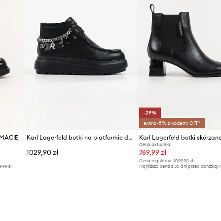
-29%
extra -5% z kodem: OFF*
e MACIE
Karl Lagerfeld botki na platformie damskie skórzane Katya
Karl Lagerfeld botki skórza
Cena aktualna:
1029,90 zł
769,99 zł
Cena regularna:
1099,90 zł
9,99 zł
Najniższa cena z 30 dni przed obniżką:
1