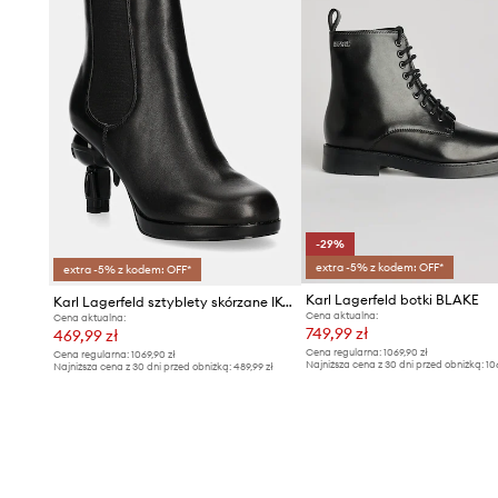
-29%
extra -5% z kodem: OFF*
extra -5% z kodem: OFF*
Karl Lagerfeld botki BLAKE
Karl Lagerfeld sztyblety skórzane IKON ISLAND
Cena aktualna:
Cena aktualna:
749,99 zł
469,99 zł
Cena regularna:
1069,90 zł
Cena regularna:
1069,90 zł
Najniższa cena z 30 dni przed obniżką:
10
Najniższa cena z 30 dni przed obniżką:
489,99 zł