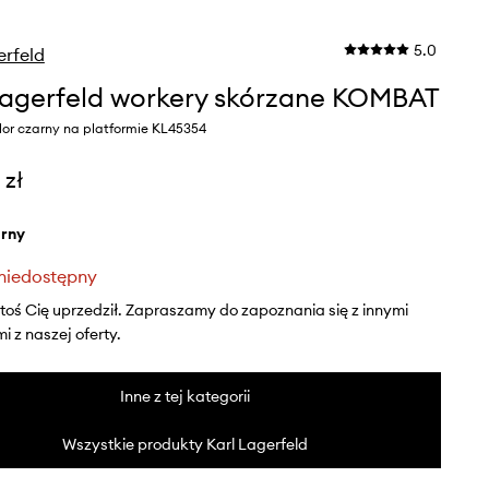
5.0
erfeld
Lagerfeld workery skórzane KOMBAT
lor czarny na platformie KL45354
 zł
arny
niedostępny
ktoś Cię uprzedził. Zapraszamy do zapoznania się z innymi
 z naszej oferty.
Inne z tej kategorii
Wszystkie produkty Karl Lagerfeld