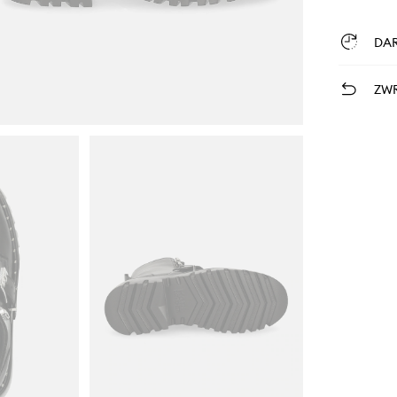
DA
ZWR