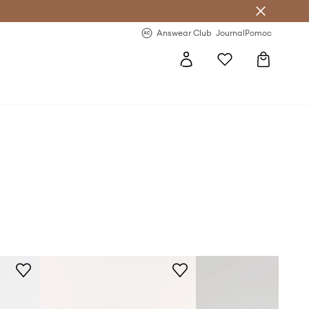
letter >
Regularne nowości >
Answear Club
Journal
Pomoc