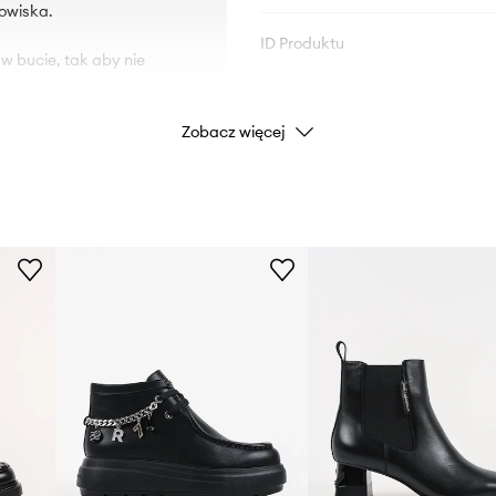
owiska.
ID Produktu
 w bucie, tak aby nie
maga w jego ściąganiu.
Zobacz więcej
ega odparzeniom, otarciom
na na uszkodzenia.
 kurzem.