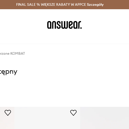
szczędzaj z Answear Club >
FINAL SALE % WIĘKSZE RABATY W APPCE
Dostawa nawet w 24h >
Szczegóły
News
kórzane KOMBAT
stępny