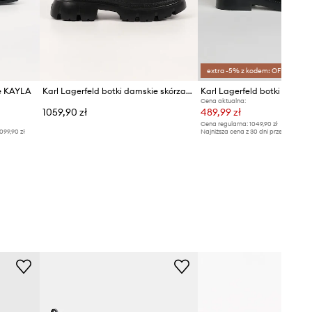
extra -5% z kodem: OFF*
ne KAYLA
Karl Lagerfeld botki damskie skórzane Trekka Max
Karl Lagerfeld botki skórz
Cena aktualna:
1059,90 zł
489,99 zł
Cena regularna:
1049,90 zł
099,90 zł
Najniższa cena z 30 dni przed obniżką