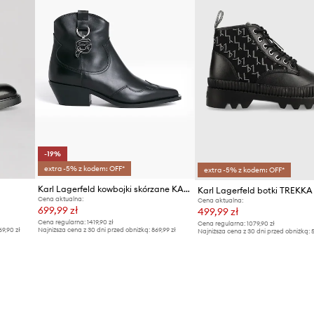
-19%
extra -5% z kodem: OFF*
extra -5% z kodem: OFF*
Karl Lagerfeld kowbojki skórzane KANSAS NFT
Karl Lagerfeld botki TREKKA 
Cena aktualna:
Cena aktualna:
699,99 zł
499,99 zł
Cena regularna:
1419,90 zł
Cena regularna:
1079,90 zł
69,90 zł
Najniższa cena z 30 dni przed obniżką:
869,99 zł
Najniższa cena z 30 dni przed obniżką:
5