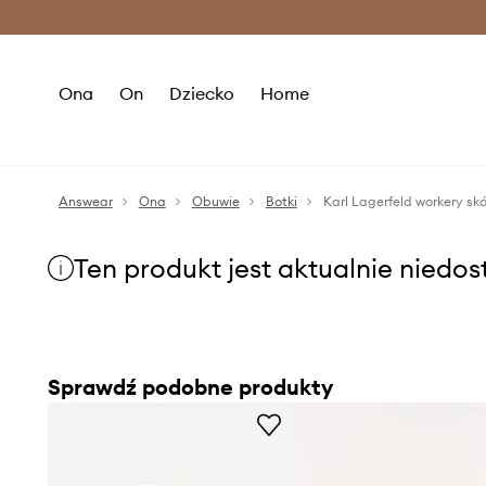
Premium Fashion Benefits >
O
Ona
On
Dziecko
Home
Answear
Ona
Obuwie
Botki
Karl Lagerfeld workery s
Ten produkt jest aktualnie niedo
Sprawdź podobne produkty