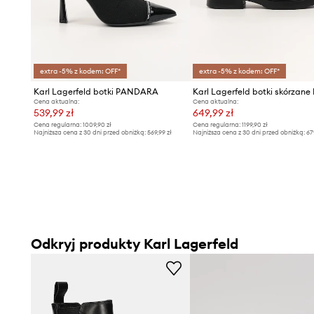
extra -5% z kodem: OFF*
extra -5% z kodem: OFF*
Karl Lagerfeld botki PANDARA
Karl Lagerfeld botki skórzan
Cena aktualna:
Cena aktualna:
539,99 zł
649,99 zł
Cena regularna:
1009,90 zł
Cena regularna:
1199,90 zł
Najniższa cena z 30 dni przed obniżką:
569,99 zł
Najniższa cena z 30 dni przed obniżką:
67
Odkryj produkty Karl Lagerfeld