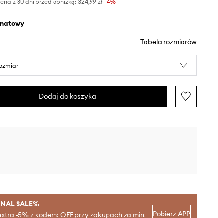
ena z 30 dni przed obniżką:
324,99 zł
 -4%
anatowy
Tabela rozmiarów
rozmiar
Dodaj do koszyka
INAL SALE%
Pobierz APP
extra -5% z kodem: OFF przy zakupach za min.