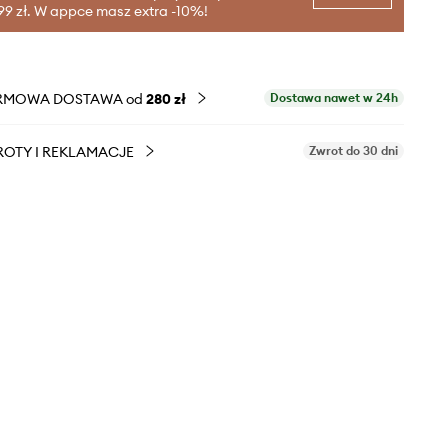
99 zł. W appce masz extra -10%!
RMOWA DOSTAWA od
280 zł
Dostawa nawet w 24h
OTY I REKLAMACJE
Zwrot do 30 dni