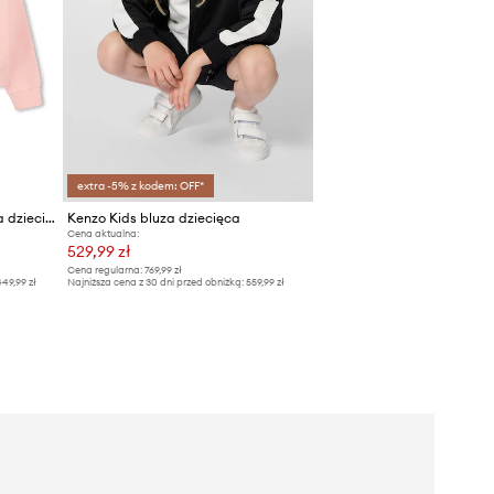
extra -5% z kodem: OFF*
Kenzo Kids bluza bawełniana dziecięca
Kenzo Kids bluza dziecięca
Cena aktualna:
529,99 zł
Cena regularna:
769,99 zł
49,99 zł
Najniższa cena z 30 dni przed obniżką:
559,99 zł