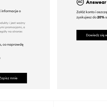
Answear
 informacje o
Załóż konto i oszc
zyskujesz do
20%
s
dukty i jest ważny
nnymi promocjami, a
góły na stronie:
Dowiedz się w
to, co naprawdę
a
Zapisz mnie