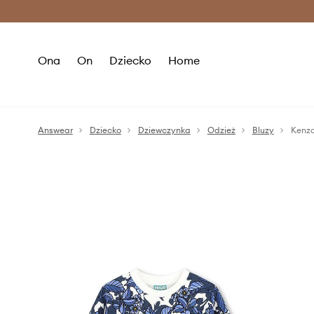
Premium Fashion Benefits >
O
Ona
On
Dziecko
Home
Answear
Dziecko
Dziewczynka
Odzież
Bluzy
Kenzo