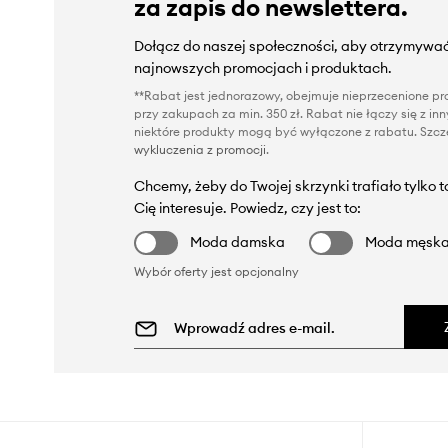
za zapis do newslettera.
Dołącz do naszej społeczności, aby otrzymywać
najnowszych promocjach i produktach.
**Rabat jest jednorazowy, obejmuje nieprzecenione pro
przy zakupach za min. 350 zł. Rabat nie łączy się z i
niektóre produkty mogą być wyłączone z rabatu. Szcze
wykluczenia z promocji
.
Chcemy, żeby do Twojej skrzynki trafiało tylko 
Cię interesuje. Powiedz, czy jest to:
Moda damska
Moda męsk
Wybór oferty jest opcjonalny