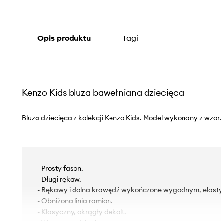
Opis produktu
Tagi
Kenzo Kids bluza bawełniana dziecięca
Bluza dziecięca z kolekcji Kenzo Kids. Model wykonany z wzorz
- Prosty fason.
- Długi rękaw.
- Rękawy i dolna krawędź wykończone wygodnym, elas
- Obniżona linia ramion.
- Klasyczny, okrągły dekolt.