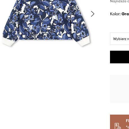
Najniższa c
Kolor:
gr
Wybierz 
F
*