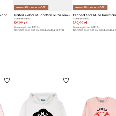
extra -5% z kodem: OFF*
extra -5% z kodem: OFF*
niana
United Colors of Benetton bluza bawełniana dziecięca
Cena aktualna:
Cena aktualna:
59,99 zł
189,99 zł
Cena regularna:
119,99 zł
Cena regularna:
339,99 zł
Najniższa cena z 30 dni przed obniżką:
62,99 zł
Najniższa cena z 30 dni przed obniżką:
1