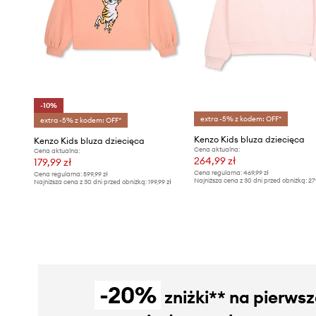
-10%
extra -5% z kodem: OFF*
extra -5% z kodem: OFF*
Kenzo Kids bluza dziecięca
Kenzo Kids bluza dziecięca
Cena aktualna:
Cena aktualna:
264,99 zł
179,99 zł
Cena regularna:
469,99 zł
Cena regularna:
599,99 zł
Najniższa cena z 30 dni przed obniżką:
27
Najniższa cena z 30 dni przed obniżką:
199,99 zł
-20%
zniżki** na pierws