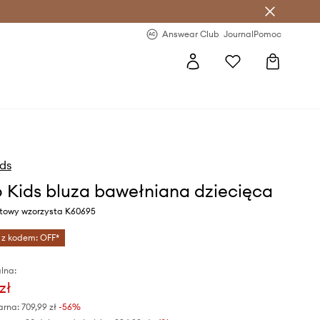
letter >
Regularne nowości >
Answear Club
Journal
Pomoc
ds
 Kids bluza bawełniana dziecięca
atowy wzorzysta K60695
 z kodem: OFF*
lna:
zł
arna:
709,99 zł
-56%