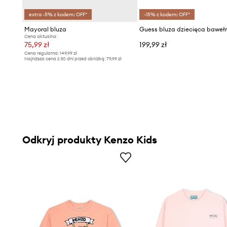
extra -5% z kodem: OFF*
-15% z kodem: OFF*
Mayoral bluza
Guess bluza dziecięca baweł
Cena aktualna:
75,99 zł
199,99 zł
Cena regularna:
149,99 zł
Najniższa cena z 30 dni przed obniżką:
79,99 zł
Odkryj produkty Kenzo Kids