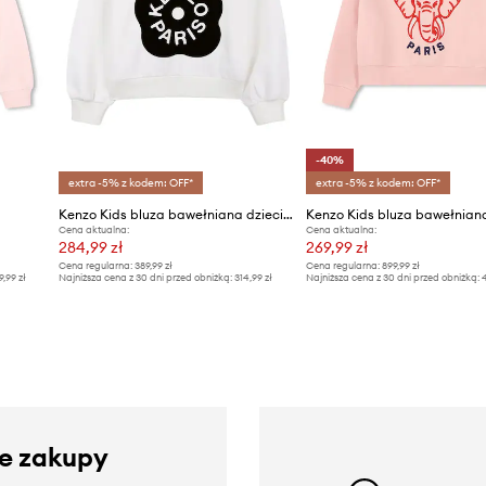
-40%
extra -5% z kodem: OFF*
extra -5% z kodem: OFF*
Kenzo Kids bluza bawełniana dziecięca
Cena aktualna:
Cena aktualna:
284,99 zł
269,99 zł
Cena regularna:
389,99 zł
Cena regularna:
899,99 zł
9,99 zł
Najniższa cena z 30 dni przed obniżką:
314,99 zł
Najniższa cena z 30 dni przed obniżką:
4
ze zakupy