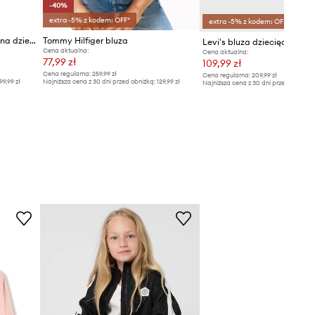
-40%
extra -5% z kodem: OFF*
extra -5% z kodem: OFF*
Michael Kors bluza bawełniana dziecięca
Tommy Hilfiger bluza
Levi's bluza dziecięca
Cena aktualna:
Cena aktualna:
77,99 zł
109,99 zł
Cena regularna:
259,99 zł
Cena regularna:
209,99 zł
99,99 zł
Najniższa cena z 30 dni przed obniżką:
129,99 zł
Najniższa cena z 30 dni przed obniżką