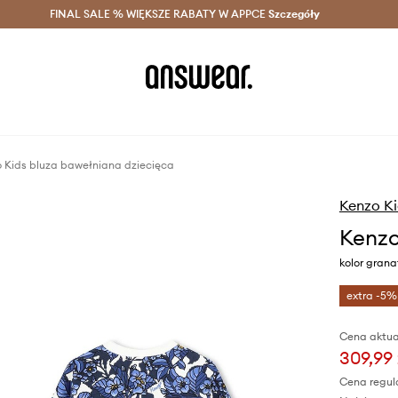
szczędzaj z Answear Club >
FINAL SALE % WIĘKSZE RABATY W APPCE
Dostawa nawet w 24h >
Szczegóły
News
 Kids bluza bawełniana dziecięca
Kenzo Ki
Kenzo
kolor gran
extra -5%
Cena aktua
309,99 
Cena regul