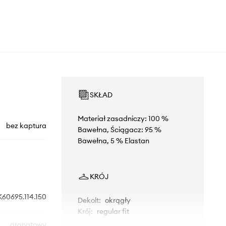
SKŁAD
Materiał zasadniczy: 100 %
bez kaptura
Bawełna, Ściągacz: 95 %
Bawełna, 5 % Elastan
KRÓJ
K60695.114.150
Dekolt
:
okrągły
Krój
:
regular fit
granatowy