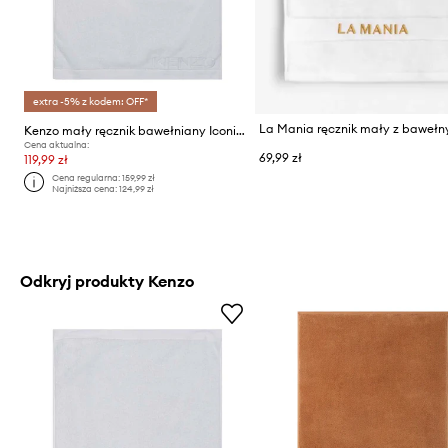
extra -5% z kodem: OFF*
Kenzo mały ręcznik bawełniany Iconic White 55 x 100 cm
Cena aktualna:
69,99 zł
119,99 zł
Cena regularna:
159,99 zł
Najniższa cena:
124,99 zł
Odkryj produkty Kenzo