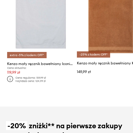
-25% z kodem: OFF*
extra -5% z kodem: OFF*
Kenzo mały ręcznik bawełniany Iconic White 55 x 100 cm
Cena aktualna:
149,99 zł
119,99 zł
Cena regularna:
159,99 zł
Najniższa cena:
124,99 zł
-20%
zniżki** na pierwsze zakupy