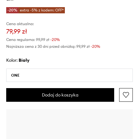
-20%
extra -5% z kodem: OFF*
Cena aktualna:
79,99 zł
Cena regularna:
99,99 zł
-20%
Najniższa cena z 30 dni przed obniżką:
99,99 zł
 -20%
Kolor:
biały
ONE
Dodaj do koszyka