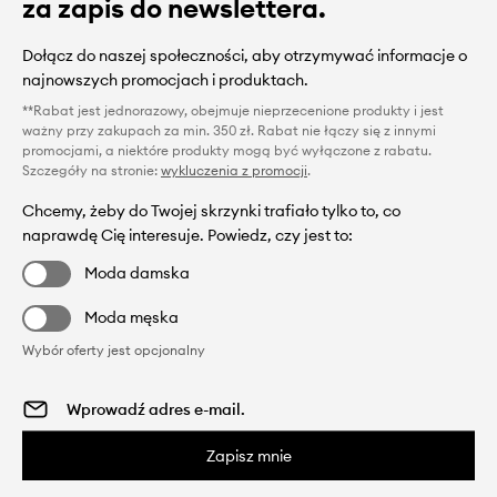
za zapis do newslettera.
Dołącz do naszej społeczności, aby otrzymywać informacje o
najnowszych promocjach i produktach.
**Rabat jest jednorazowy, obejmuje nieprzecenione produkty i jest
ważny przy zakupach za min. 350 zł. Rabat nie łączy się z innymi
promocjami, a niektóre produkty mogą być wyłączone z rabatu.
Szczegóły na stronie:
wykluczenia z promocji
.
Chcemy, żeby do Twojej skrzynki trafiało tylko to, co
naprawdę Cię interesuje. Powiedz, czy jest to:
Moda damska
Moda męska
Wybór oferty jest opcjonalny
Zapisz mnie