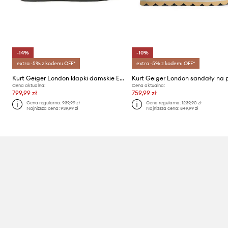
-14%
-10%
extra -5% z kodem: OFF*
extra -5% z kodem: OFF*
Kurt Geiger London klapki damskie Eagle Cut Out Flat Sling
Cena aktualna:
Cena aktualna:
799,99 zł
759,99 zł
Cena regularna:
939,99 zł
Cena regularna:
1239,90 zł
Najniższa cena:
939,99 zł
Najniższa cena:
849,99 zł