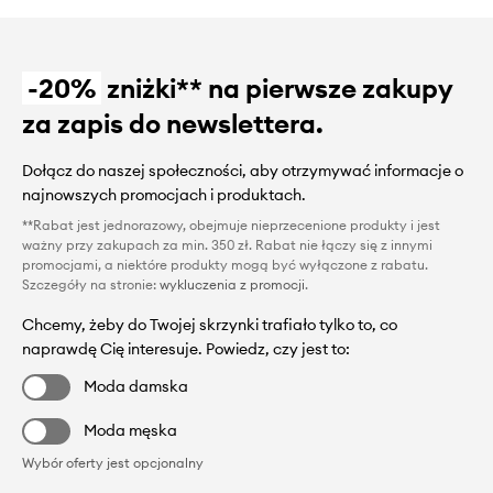
-20%
zniżki** na pierwsze zakupy
za zapis do newslettera.
Dołącz do naszej społeczności, aby otrzymywać informacje o
najnowszych promocjach i produktach.
**Rabat jest jednorazowy, obejmuje nieprzecenione produkty i jest
ważny przy zakupach za min. 350 zł. Rabat nie łączy się z innymi
promocjami, a niektóre produkty mogą być wyłączone z rabatu.
Szczegóły na stronie:
wykluczenia z promocji
.
Chcemy, żeby do Twojej skrzynki trafiało tylko to, co
naprawdę Cię interesuje. Powiedz, czy jest to:
Moda damska
Moda męska
Wybór oferty jest opcjonalny