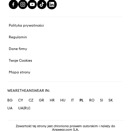
Polityka prywatności
Regulamin
Dane firmy
Twoje Cookies
Mapa strony
WEARETHEANSWEAR IN:
BG
CY
CZ
GR
HR
HU
IT
PL
RO
SI
SK
UA
UA(RU)
Zawartość tej strony jest chroniona prawem autorskim i należy do
Answear.com S.A.