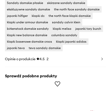
Sandały damskie płaskie
skórzane sandały damskie
ekskluzywne sandały damskie
the north face sandały damskie
japonki hilfiger
klapki dc
the north face klapki damskie
klapki under armour damskie
sandaly calvin klein
birkenstock damskie sandały
klapki melisa
japonki tory burch
klapki new balance damskie
columbia sandały
klapki basenowe damskie crocs
klapki japonki adidas
japonki teva
teva sandaly damskie
Opinie o produkcie
4.5
2
Sprawdź podobne produkty