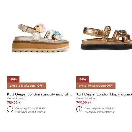
-10%
-14%
extra -5% z kodem: OFF*
extra -5% z kodem: OFF*
Kurt Geiger London sandały na platformie damskie skórzane Octavia Sling Flatform
Cena aktualna:
Cena aktualna:
759,99 zł
799,99 zł
Cena regularna:
1239,90 zł
Cena regularna:
939,99 zł
Najniższa cena:
849,99 zł
Najniższa cena:
939,99 zł