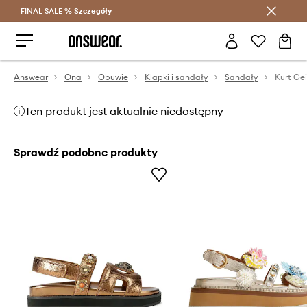
FINAL SALE %
Szczegóły
Oszczędzaj z Answear Club >
Answear
Ona
Obuwie
Klapki i sandały
Sandały
Ten produkt jest aktualnie niedostępny
Sprawdź podobne produkty