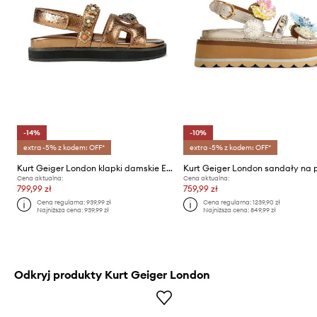
-14%
-10%
extra -5% z kodem: OFF*
extra -5% z kodem: OFF*
Kurt Geiger London klapki damskie Eagle Cut Out Flat Sling
Cena aktualna:
Cena aktualna:
799,99 zł
759,99 zł
Cena regularna:
939,99 zł
Cena regularna:
1239,90 zł
Najniższa cena:
939,99 zł
Najniższa cena:
849,99 zł
Odkryj produkty Kurt Geiger London