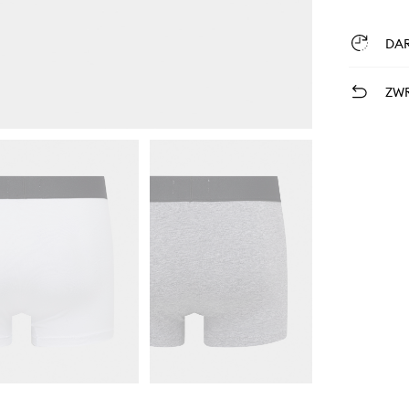
DA
ZWR