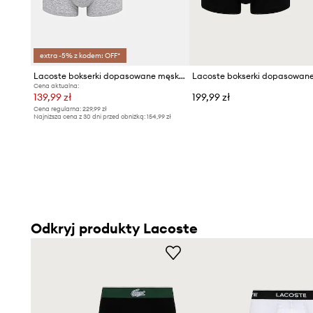
extra -5% z kodem: OFF*
Lacoste bokserki dopasowane męskie z bawełną 3-pack
Cena aktualna:
139,99 zł
199,99 zł
Cena regularna:
229,99 zł
Najniższa cena z 30 dni przed obniżką:
154,99 zł
Odkryj produkty Lacoste