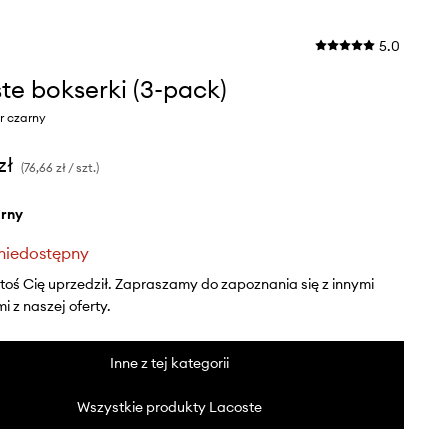
5.0
te bokserki (3-pack)
r czarny
zł
(76,66 zł / szt.)
arny
niedostępny
ktoś Cię uprzedził. Zapraszamy do zapoznania się z innymi
 z naszej oferty.
Inne z tej kategorii
Wszystkie produkty Lacoste