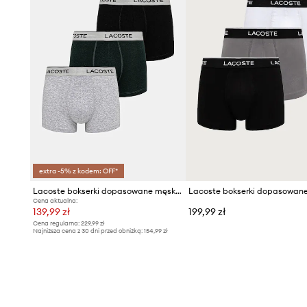
extra -5% z kodem: OFF*
Lacoste bokserki dopasowane męskie z bawełną 3-pack
Cena aktualna:
139,99 zł
199,99 zł
Cena regularna:
229,99 zł
Najniższa cena z 30 dni przed obniżką:
154,99 zł