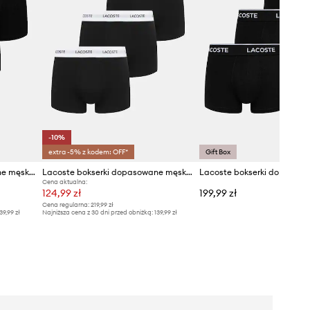
-10%
extra -5% z kodem: OFF*
Gift Box
Lacoste bokserki dopasowane męskie bawełniane z elastanem 3-pack
Lacoste bokserki dopasowane męskie bawełniane z elastanem 3-pack
Cena aktualna:
124,99 zł
199,99 zł
Cena regularna:
219,99 zł
39,99 zł
Najniższa cena z 30 dni przed obniżką:
139,99 zł