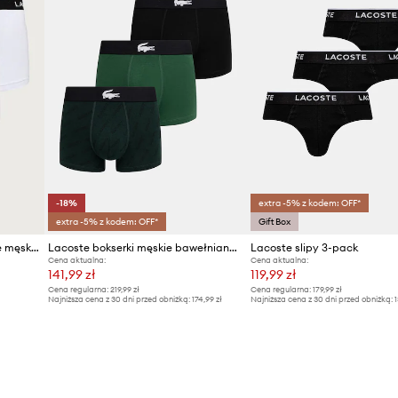
-18%
extra -5% z kodem: OFF*
extra -5% z kodem: OFF*
Gift Box
Lacoste bokserki dopasowane męskie bawełniane z elastanem 3-pack
Lacoste bokserki męskie bawełniane z elastanem 3-pack
Lacoste slipy 3-pack
Cena aktualna:
Cena aktualna:
141,99 zł
119,99 zł
Cena regularna:
219,99 zł
Cena regularna:
179,99 zł
Najniższa cena z 30 dni przed obniżką:
174,99 zł
Najniższa cena z 30 dni przed obniżką:
1