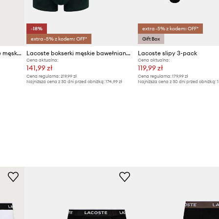
-18%
extra -5% z kodem: OFF*
extra -5% z kodem: OFF*
Gift Box
Lacoste bokserki dopasowane męskie bawełniane z elastanem 3-pack
Lacoste bokserki męskie bawełniane z elastanem 3-pack
Lacoste slipy 3-pack
Cena aktualna:
Cena aktualna:
141,99 zł
119,99 zł
Cena regularna:
219,99 zł
Cena regularna:
179,99 zł
Najniższa cena z 30 dni przed obniżką:
174,99 zł
Najniższa cena z 30 dni przed obniżką:
1