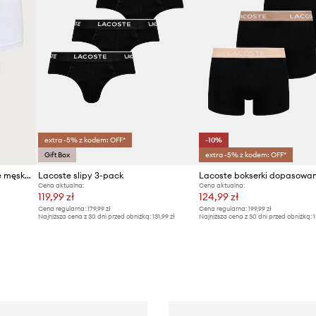
extra -5% z kodem: OFF*
-10%
Gift Box
extra -5% z kodem: OFF*
Lacoste bokserki dopasowane męskie bawełniane z elastanem 3-pack
Lacoste slipy 3-pack
Cena aktualna:
Cena aktualna:
119,99 zł
124,99 zł
Cena regularna:
179,99 zł
Cena regularna:
199,99 zł
Najniższa cena z 30 dni przed obniżką:
131,99 zł
Najniższa cena z 30 dni przed obniżką:
1