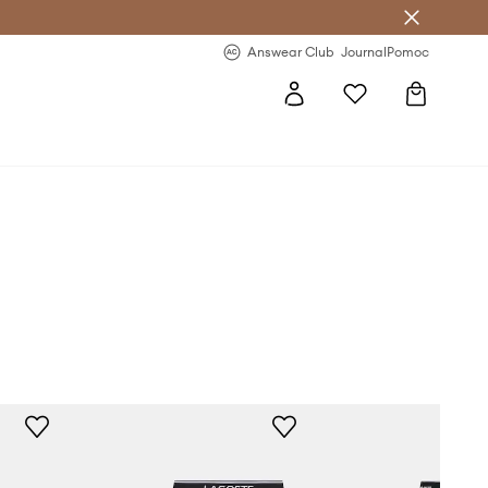
letter >
Regularne nowości >
Answear Club
Journal
Pomoc