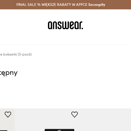
szczędzaj z Answear Club >
FINAL SALE % WIĘKSZE RABATY W APPCE
Dostawa nawet w 24h >
Szczegóły
News
e bokserki (3-pack)
stępny