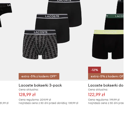
-12%
extra -5% z kodem: OFF*
extra -5% z kodem: OFF*
Lacoste bokserki 3-pack
Cena aktualna:
Cena aktualna:
128,99 zł
122,99 zł
Cena regularna:
209,99 zł
Cena regularna:
199,99 zł
31,99 zł
Najniższa cena z 30 dni przed obniżką:
139,99 zł
Najniższa cena z 30 dni przed obniżką