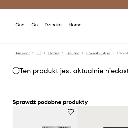
Premium Fashion Benefits >
O
Ona
On
Dziecko
Home
Answear
On
Odzież
Bielizna
Bokserki i slipy
Lacost
Ten produkt jest aktualnie niedo
Sprawdź podobne produkty