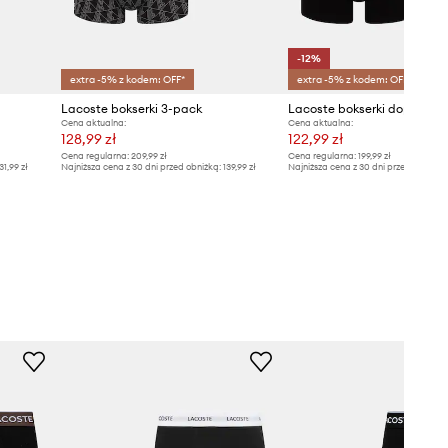
-12%
extra -5% z kodem: OFF*
extra -5% z kodem: OFF*
Lacoste bokserki 3-pack
Cena aktualna:
Cena aktualna:
128,99 zł
122,99 zł
Cena regularna:
209,99 zł
Cena regularna:
199,99 zł
31,99 zł
Najniższa cena z 30 dni przed obniżką:
139,99 zł
Najniższa cena z 30 dni przed obniżką