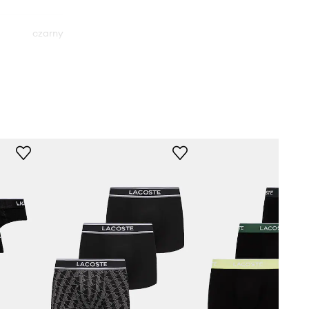
czarny
Lacoste