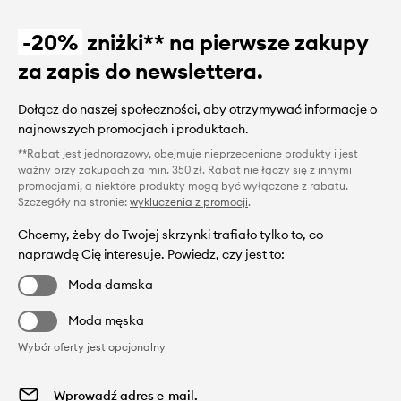
-20%
zniżki** na pierwsze zakupy
za zapis do newslettera.
Dołącz do naszej społeczności, aby otrzymywać informacje o
najnowszych promocjach i produktach.
**Rabat jest jednorazowy, obejmuje nieprzecenione produkty i jest
ważny przy zakupach za min. 350 zł. Rabat nie łączy się z innymi
promocjami, a niektóre produkty mogą być wyłączone z rabatu.
Szczegóły na stronie:
wykluczenia z promocji
.
Chcemy, żeby do Twojej skrzynki trafiało tylko to, co
naprawdę Cię interesuje. Powiedz, czy jest to:
Moda damska
Moda męska
Wybór oferty jest opcjonalny