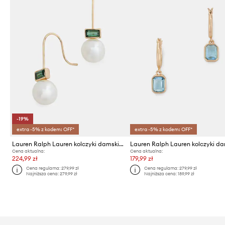
-19%
extra -5% z kodem: OFF*
extra -5% z kodem: OFF*
Lauren Ralph Lauren kolczyki damskie metalowe EMMYLOU
Cena aktualna:
Cena aktualna:
224,99 zł
179,99 zł
Cena regularna:
279,99 zł
Cena regularna:
279,99 zł
Najniższa cena:
279,99 zł
Najniższa cena:
189,99 zł