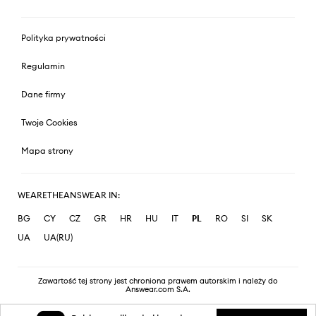
Polityka prywatności
Regulamin
Dane firmy
Twoje Cookies
Mapa strony
WEARETHEANSWEAR IN:
BG
CY
CZ
GR
HR
HU
IT
PL
RO
SI
SK
UA
UA(RU)
Zawartość tej strony jest chroniona prawem autorskim i należy do
Answear.com S.A.