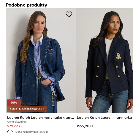
Podobne produkty
-10%
extra -5% z kodem: OFF*
Lauren Ralph Lauren marynarka garniturowa damska bawełniana
Cena aktualna:
979,99 zł
1599,90 zł
Cena regularna:
1599,90 zł