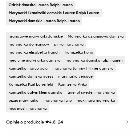
Odzież damska Lauren Ralph Lauren
Marynarki i kamizelki damskie Lauren Ralph Lauren
Marynarki damskie Lauren Ralph Lauren
granatowe marynarki damskie
Marynarka dzianinowa damska
marynarka do jeansow
pinko marynarka
marynarka elisabetta franchi
kamizelka hugo
medicine marynarka damska
marynarka damska ralph lauren
kamizelka marco polo
marynarka tommy hilfiger damska
kamizelka damska guess
marynarka versace
Kamizelka Karl Lagerfeld
Kamizelka Pinko
kamizelka calvin klein damska
tiger of sweden marynarka
bizuu marynarka
marynarka liu jo
max mara marynarka
mos mosh marynarka
Opinie o produkcie
4.8
24