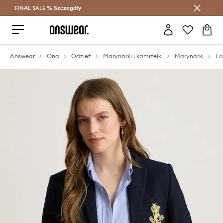
FINAL SALE %
Szczegóły
Oszczędzaj z Answear Club >
Answear
Ona
Odzież
Marynarki i kamizelki
Marynarki