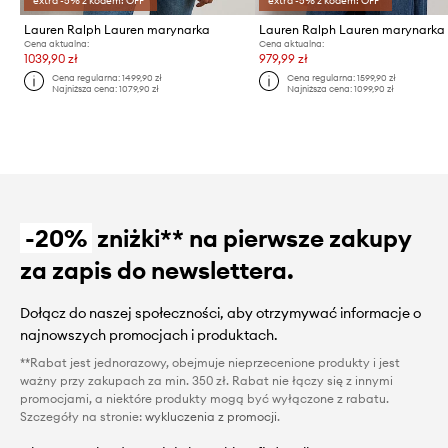
extra -5% z kodem: OFF*
extra -5% z kodem: OFF*
Lauren Ralph Lauren marynarka
Cena aktualna:
Cena aktualna:
1039,90 zł
979,99 zł
Cena regularna:
1499,90 zł
Cena regularna:
1599,90 zł
Najniższa cena:
1079,90 zł
Najniższa cena:
1099,90 zł
-20%
zniżki** na pierwsze zakupy
za zapis do newslettera.
Dołącz do naszej społeczności, aby otrzymywać informacje o
najnowszych promocjach i produktach.
**Rabat jest jednorazowy, obejmuje nieprzecenione produkty i jest
ważny przy zakupach za min. 350 zł. Rabat nie łączy się z innymi
promocjami, a niektóre produkty mogą być wyłączone z rabatu.
Szczegóły na stronie:
wykluczenia z promocji
.