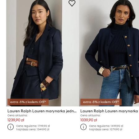
extra -5% z kodem: OFF*
extra -5% z kodem: OFF*
Lauren Ralph Lauren marynarka jednorzędowa damska z lnem
Lauren Ralph Lauren marynarka
Cena aktualna:
Cena aktualna:
1239,90 zł
1039,90 zł
Cena regularna:
1799,90 zł
Cena regularna:
1499,90 zł
Najniższa cena:
1349,90 zł
Najniższa cena:
1079,90 zł