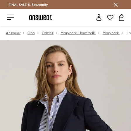
FINAL SALE %
Szczegóły
Oszczędzaj z Answear Club >
Answear
Ona
Odzież
Marynarki i kamizelki
Marynarki