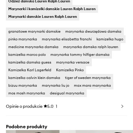
Odzież damska Lauren Ralph Lauren
Marynarki i kamizelki damskie Lauren Ralph Lauren
Marynarki damskie Lauren Ralph Lauren
granatowe marynarki damskie
marynarka dwurzędowa damska
pinko marynarka
marynarka elisabetta franchi
kamizelka hugo
medicine marynarka damska
marynarka damska ralph lauren
kamizelka marco polo
marynarka tommy hilfiger damska
kamizelka damska guess
marynarka versace
Kamizelka Karl Lagerfeld
Kamizelka Pinko
kamizelka calvin klein damska
tiger of sweden marynarka
bizuu marynarka
marynarka liu jo
max mara marynarka
mos mosh marynarka
desigual marynarka
Opinie o produkcie
5.0
1
Podobne produkty