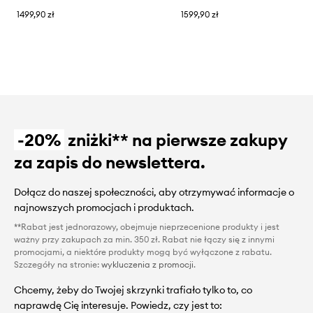
1499,90 zł
1599,90 zł
-20%
zniżki** na pierwsze zakupy
za zapis do newslettera.
Dołącz do naszej społeczności, aby otrzymywać informacje o
najnowszych promocjach i produktach.
**Rabat jest jednorazowy, obejmuje nieprzecenione produkty i jest
ważny przy zakupach za min. 350 zł. Rabat nie łączy się z innymi
promocjami, a niektóre produkty mogą być wyłączone z rabatu.
Szczegóły na stronie:
wykluczenia z promocji
.
Chcemy, żeby do Twojej skrzynki trafiało tylko to, co
naprawdę Cię interesuje. Powiedz, czy jest to: