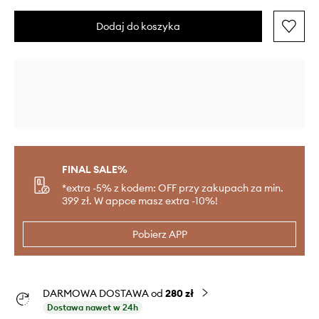
Dodaj do koszyka
FINAL SALE%
*extra -5% z kodem: OFF przy zakupach za min.
399 zł. W appce masz extra -10%!
Pobierz APP
DARMOWA DOSTAWA od
280 zł
Dostawa nawet w 24h