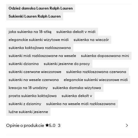
Odzież damska Lauren Ralph Lauren
Sukienki Lauren Ralph Lauren
jaka sukienka na 18-stkę
sukienka dekolt v midi
eleganckie sukienki wizytowe midi
sukienka na wieczór
sukienka koktajlowa rozkloszowana
sukienki midi rozkloszowane na wesele
sukienka dopasowana mini
sukienki dzianina
sukienki jesienne do pracy
sukienki czerwone wieczorowe
sukienka rozkloszowana czerwona
sukienki na wesele czerwona
eleganckie sukienki wieczorowe midi
kreacja na 18 urodziny
sukienka damska wizytowa
prosta sukienka koktajlowa
sukienka dekolt v
sukienki z dzianiny
sukienka na wesele midi rozkloszowana
luźne sukienki jesienne
Opinie o produkcie
5.0
3