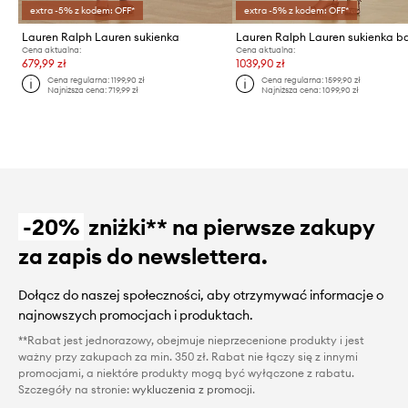
extra -5% z kodem: OFF*
extra -5% z kodem: OFF*
Lauren Ralph Lauren sukienka
Cena aktualna:
Cena aktualna:
679,99 zł
1039,90 zł
Cena regularna:
1199,90 zł
Cena regularna:
1599,90 zł
Najniższa cena:
719,99 zł
Najniższa cena:
1099,90 zł
-20%
zniżki** na pierwsze zakupy
za zapis do newslettera.
Dołącz do naszej społeczności, aby otrzymywać informacje o
najnowszych promocjach i produktach.
**Rabat jest jednorazowy, obejmuje nieprzecenione produkty i jest
ważny przy zakupach za min. 350 zł. Rabat nie łączy się z innymi
promocjami, a niektóre produkty mogą być wyłączone z rabatu.
Szczegóły na stronie:
wykluczenia z promocji
.