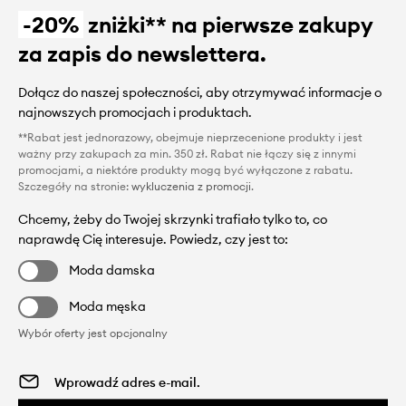
-20%
zniżki** na pierwsze zakupy
za zapis do newslettera.
Dołącz do naszej społeczności, aby otrzymywać informacje o
najnowszych promocjach i produktach.
**Rabat jest jednorazowy, obejmuje nieprzecenione produkty i jest
ważny przy zakupach za min. 350 zł. Rabat nie łączy się z innymi
promocjami, a niektóre produkty mogą być wyłączone z rabatu.
Szczegóły na stronie:
wykluczenia z promocji
.
Chcemy, żeby do Twojej skrzynki trafiało tylko to, co
naprawdę Cię interesuje. Powiedz, czy jest to:
Moda damska
Moda męska
Wybór oferty jest opcjonalny