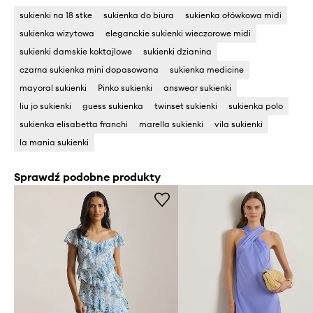
sukienki na 18 stke
sukienka do biura
sukienka ołówkowa midi
sukienka wizytowa
eleganckie sukienki wieczorowe midi
sukienki damskie koktajlowe
sukienki dzianina
czarna sukienka mini dopasowana
sukienka medicine
mayoral sukienki
Pinko sukienki
answear sukienki
liu jo sukienki
guess sukienka
twinset sukienki
sukienka polo
sukienka elisabetta franchi
marella sukienki
vila sukienki
la mania sukienki
Sprawdź podobne produkty