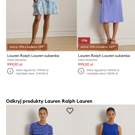
-11%
extra -5% z kodem: OFF*
extra -5% z kodem: OFF*
Lauren Ralph Lauren sukienka
Lauren Ralph Lauren sukienka
Cena aktualna:
Cena aktualna:
999,90 zł
999,90 zł
Cena regularna:
1799,90 zł
Cena regularna:
1599,90 zł
Najniższa cena:
1049,90 zł
Najniższa cena:
1129,90 zł
Odkryj produkty Lauren Ralph Lauren