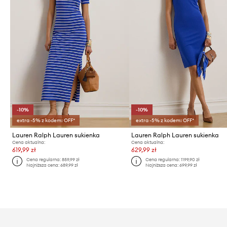
-10%
-10%
extra -5% z kodem: OFF*
extra -5% z kodem: OFF*
Lauren Ralph Lauren sukienka
Lauren Ralph Lauren sukienka
Cena aktualna:
Cena aktualna:
619,99 zł
629,99 zł
Cena regularna:
859,99 zł
Cena regularna:
1199,90 zł
Najniższa cena:
689,99 zł
Najniższa cena:
699,99 zł