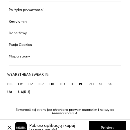
Polityka prywatności
Regulamin
Dane firmy
Twoje Cookies
Mapa strony
WEARETHEANSWEAR IN:
BG
CY
CZ
GR
HR
HU
IT
PL
RO
SI
SK
UA
UA(RU)
Zawartość tej strony jest chroniona prawem autorskim i należy do
Answear.com S.A.
Pobierz aplikację i kupuj
Pobierz