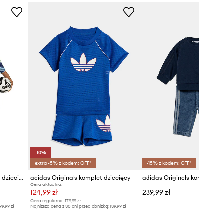
-10%
extra -5% z kodem: OFF*
-15% z kodem: OFF*
adidas Performance komplet dziecięcy AJAX
adidas Originals komplet dziecięcy
adidas Originals komplet d
Cena aktualna:
124,99 zł
239,99 zł
Cena regularna:
179,99 zł
99,99 zł
Najniższa cena z 30 dni przed obniżką:
139,99 zł