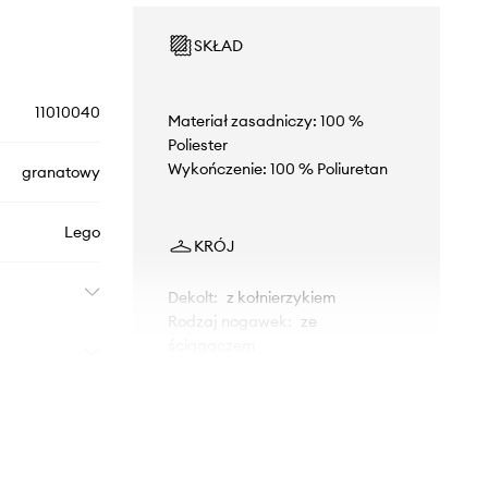
SKŁAD
11010040
Materiał zasadniczy: 100 %
Poliester
Wykończenie: 100 % Poliuretan
granatowy
Lego
KRÓJ
Dekolt
:
z kołnierzykiem
Rodzaj nogawek
:
ze
ściągaczem