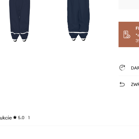
F
*
3
DA
ZWR
ukcie
5.0
1