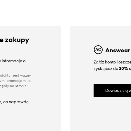
ze zakupy
Answear
 informacje o
Załóż konto i oszc
zyskujesz do
20%
s
dukty i jest ważny
nnymi promocjami, a
góły na stronie:
Dowiedz się w
to, co naprawdę
a