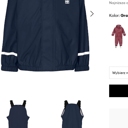
Najniższa c
Kolor:
gr
Wybierz 