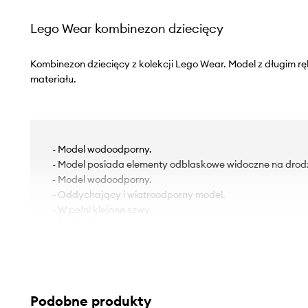
Lego Wear kombinezon dziecięcy
Kombinezon dziecięcy z kolekcji Lego Wear. Model z długim 
materiału.
- Model wodoodporny.
- Model posiada elementy odblaskowe widoczne na drod
- Model wodoodporny.
- Oddychający i wiatroodporny model.
- W pełni klejone szwy.
- Prosty fason.
- Model z kołnierzykiem.
- Zapięcie na suwak.
- Wykończenie ze ściągacza.
- Model z odpinanymi szelkami.
Podobne produkty
- Podwyższony kołnierz z osłonką na zamek.