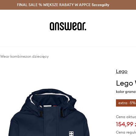
szczędzaj z Answear Club >
FINAL SALE % WIĘKSZE RABATY W APPCE
Dostawa nawet w 24h >
Szczegóły
News
 Wear kombinezon dziecięcy
Lego
Lego 
kolor gran
extra -5%
Cena aktua
154,99 
Cena regul