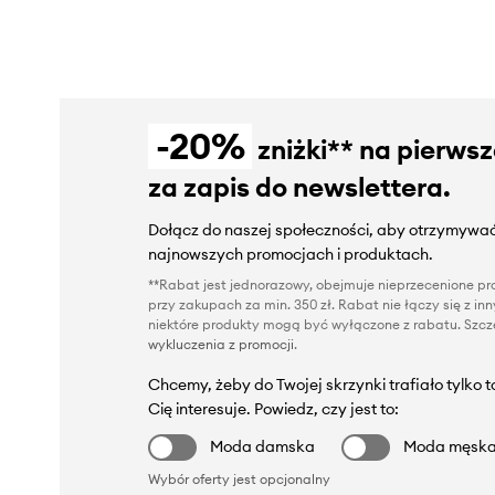
-20%
zniżki** na pierws
za zapis do newslettera.
Dołącz do naszej społeczności, aby otrzymywać
najnowszych promocjach i produktach.
**Rabat jest jednorazowy, obejmuje nieprzecenione pro
przy zakupach za min. 350 zł. Rabat nie łączy się z i
niektóre produkty mogą być wyłączone z rabatu. Szcze
wykluczenia z promocji
.
Chcemy, żeby do Twojej skrzynki trafiało tylko 
Cię interesuje. Powiedz, czy jest to:
Moda damska
Moda męsk
Wybór oferty jest opcjonalny