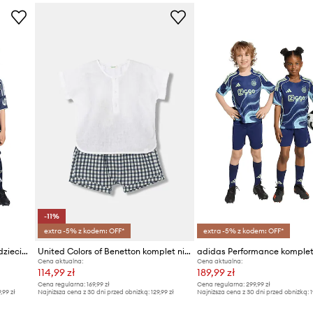
iałanie wody. Produkt w
ala na większy komfort
ie gwarantuje jednak
-11%
extra -5% z kodem: OFF*
extra -5% z kodem: OFF*
adidas Performance komplet dziecięcy REAL MADRID
United Colors of Benetton komplet niemowlęcy z lnem
Cena aktualna:
Cena aktualna:
114,99 zł
189,99 zł
Cena regularna:
169,99 zł
Cena regularna:
299,99 zł
9,99 zł
Najniższa cena z 30 dni przed obniżką:
129,99 zł
Najniższa cena z 30 dni przed obniżką:
1