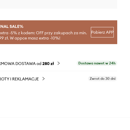
INAL SALE%
Pobierz APP
extra -5% z kodem: OFF przy zakupach za min.
99 zł. W appce masz extra -10%!
RMOWA DOSTAWA od
280 zł
Dostawa nawet w 24h
OTY I REKLAMACJE
Zwrot do 30 dni