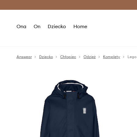
Premium Fashion Benefits >
O
Ona
On
Dziecko
Home
Answear
Dziecko
Chłopiec
Odzież
Komplety
Lego