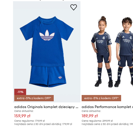
- Elastyczna listwa w pasie.
- Odpinany kaptur.
- Wodoodporność oznacza podwyższoną odporność na dz
kontakcie z wodą zachowuje swoje właściwości, co pozw
użytkowania dzięki niższemu progowi przemakalności, n
całkowitej wodoszczelności.
-11%
extra -5% z kodem: OFF*
extra -5% z kodem: OFF*
adidas Originals komplet dziecięcy z bawełny
Cena aktualna:
Cena aktualna:
159,99 zł
189,99 zł
Cena regularna:
179,99 zł
Cena regularna:
299,99 zł
Najniższa cena z 30 dni przed obniżką:
179,99 zł
Najniższa cena z 30 dni przed obniżką:
19