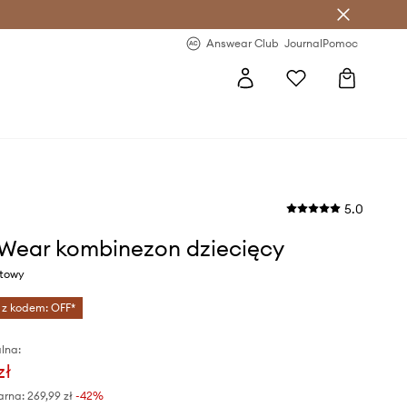
letter >
Regularne nowości >
Answear Club
Journal
Pomoc
5.0
Wear kombinezon dziecięcy
atowy
 z kodem: OFF*
lna:
zł
arna:
269,99 zł
-42%