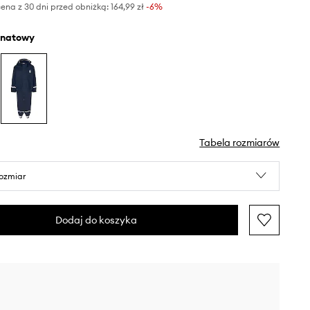
ena z 30 dni przed obniżką:
164,99 zł
 -6%
anatowy
Tabela rozmiarów
rozmiar
Dodaj do koszyka