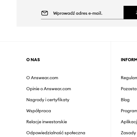
O NAS
INFOR
O Answear.com
Regulam
Opinie o Answear.com
Pozosta
Nagrody i certyfikaty
Blog
Współpraca
Program
Relacje inwestorskie
Aplika
Odpowiedzialność społeczna
Zasady 