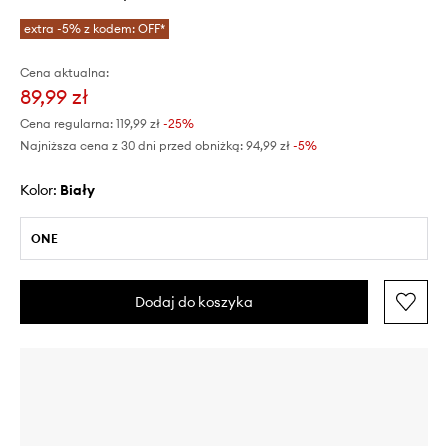
extra -5% z kodem: OFF*
Cena aktualna:
89,99 zł
Cena regularna:
119,99 zł
-25%
Najniższa cena z 30 dni przed obniżką:
94,99 zł
 -5%
Kolor:
biały
ONE
Dodaj do koszyka