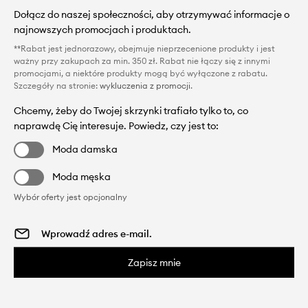
Dołącz do naszej społeczności, aby otrzymywać informacje o
najnowszych promocjach i produktach.
**Rabat jest jednorazowy, obejmuje nieprzecenione produkty i jest
ważny przy zakupach za min. 350 zł. Rabat nie łączy się z innymi
promocjami, a niektóre produkty mogą być wyłączone z rabatu.
Szczegóły na stronie:
wykluczenia z promocji
.
Chcemy, żeby do Twojej skrzynki trafiało tylko to, co
naprawdę Cię interesuje. Powiedz, czy jest to:
Moda damska
Moda męska
Wybór oferty jest opcjonalny
Zapisz mnie