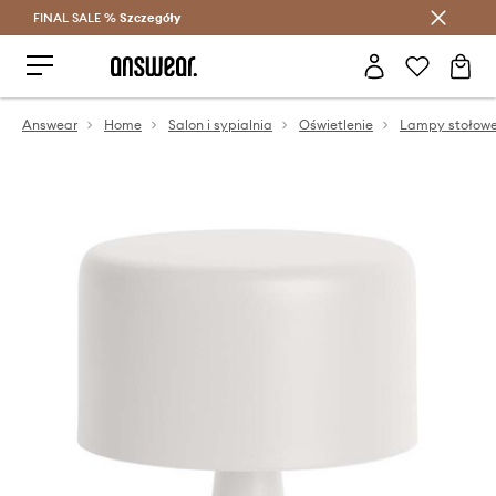
FINAL SALE %
Szczegóły
Oszczędzaj z Answear Club >
Answear
Home
Salon i sypialnia
Oświetlenie
Lampy stołow