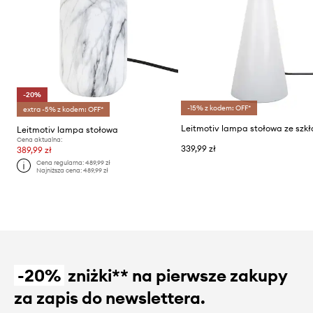
-20%
-15% z kodem: OFF*
extra -5% z kodem: OFF*
Leitmotiv lampa stołowa ze szkł
Leitmotiv lampa stołowa
Cena aktualna:
339,99 zł
389,99 zł
Cena regularna:
489,99 zł
Najniższa cena:
489,99 zł
-20%
zniżki** na pierwsze zakupy
za zapis do newslettera.