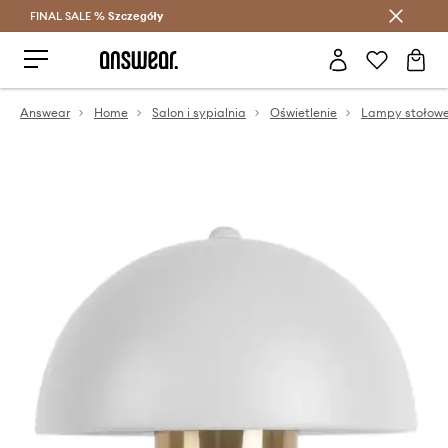
FINAL SALE %
Szczegóły
Oszczędzaj z Answear Club >
Answear
Home
Salon i sypialnia
Oświetlenie
Lampy stołow