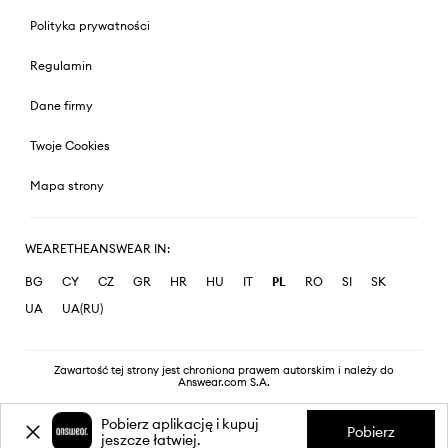
Polityka prywatności
Regulamin
Dane firmy
Twoje Cookies
Mapa strony
WEARETHEANSWEAR IN:
BG
CY
CZ
GR
HR
HU
IT
PL
RO
SI
SK
UA
UA(RU)
Zawartość tej strony jest chroniona prawem autorskim i należy do
Answear.com S.A.
Pobierz aplikację i kupuj
Pobierz
jeszcze łatwiej.