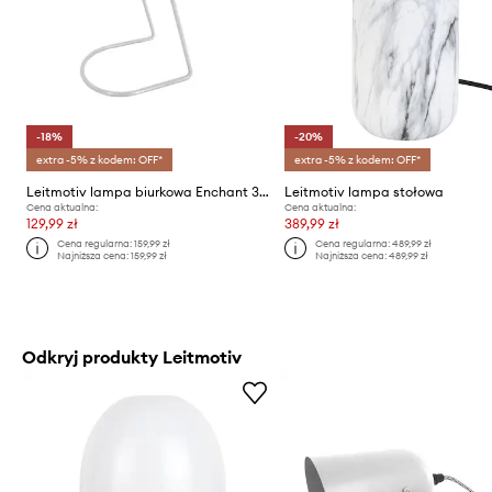
-18%
-20%
extra -5% z kodem: OFF*
extra -5% z kodem: OFF*
Leitmotiv lampa biurkowa Enchant 30 cm
Leitmotiv lampa stołowa
Cena aktualna:
Cena aktualna:
129,99 zł
389,99 zł
Cena regularna:
159,99 zł
Cena regularna:
489,99 zł
Najniższa cena:
159,99 zł
Najniższa cena:
489,99 zł
Odkryj produkty Leitmotiv