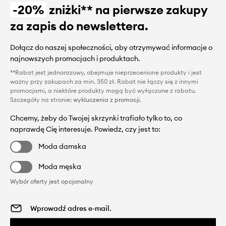
-20%
zniżki** na pierwsze zakupy
za zapis do newslettera.
Dołącz do naszej społeczności, aby otrzymywać informacje o
najnowszych promocjach i produktach.
**Rabat jest jednorazowy, obejmuje nieprzecenione produkty i jest
ważny przy zakupach za min. 350 zł. Rabat nie łączy się z innymi
promocjami, a niektóre produkty mogą być wyłączone z rabatu.
Szczegóły na stronie:
wykluczenia z promocji
.
Chcemy, żeby do Twojej skrzynki trafiało tylko to, co
naprawdę Cię interesuje. Powiedz, czy jest to:
Moda damska
Moda męska
Wybór oferty jest opcjonalny