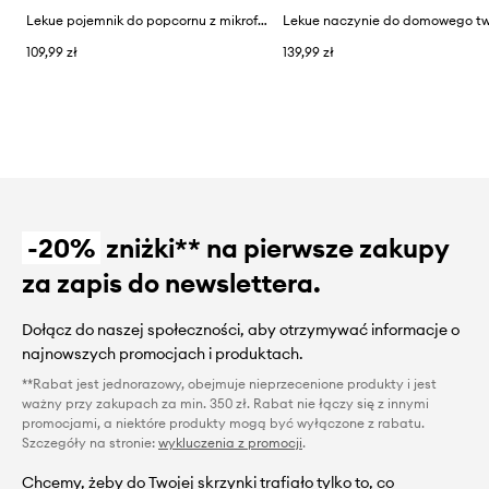
Lekue pojemnik do popcornu z mikrofali
109,99 zł
139,99 zł
-20%
zniżki** na pierwsze zakupy
za zapis do newslettera.
Dołącz do naszej społeczności, aby otrzymywać informacje o
najnowszych promocjach i produktach.
**Rabat jest jednorazowy, obejmuje nieprzecenione produkty i jest
ważny przy zakupach za min. 350 zł. Rabat nie łączy się z innymi
promocjami, a niektóre produkty mogą być wyłączone z rabatu.
Szczegóły na stronie:
wykluczenia z promocji
.
Chcemy, żeby do Twojej skrzynki trafiało tylko to, co