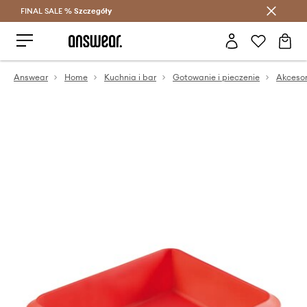
FINAL SALE %
Szczegóły
Oszczędzaj z Answear Club >
Answear
Home
Kuchnia i bar
Gotowanie i pieczenie
Akcesor