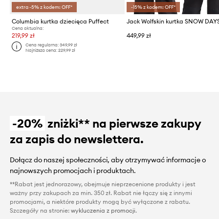
extra -5% z kodem: OFF*
-15% z kodem: OFF*
Columbia kurtka dziecięca Puffect
Cena aktualna:
219,99 zł
449,99 zł
Cena regularna:
349,99 zł
Najniższa cena:
229,99 zł
-20%
zniżki** na pierwsze zakupy
za zapis do newslettera.
Dołącz do naszej społeczności, aby otrzymywać informacje o
najnowszych promocjach i produktach.
**Rabat jest jednorazowy, obejmuje nieprzecenione produkty i jest
ważny przy zakupach za min. 350 zł. Rabat nie łączy się z innymi
promocjami, a niektóre produkty mogą być wyłączone z rabatu.
Szczegóły na stronie:
wykluczenia z promocji
.