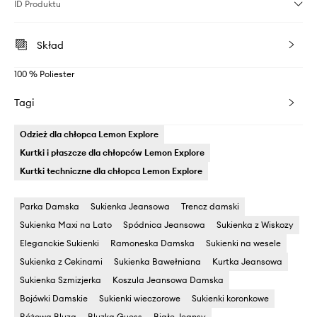
ID Produktu
Skład
100 % Poliester
Tagi
Odzież dla chłopca Lemon Explore
Kurtki i płaszcze dla chłopców Lemon Explore
Kurtki techniczne dla chłopca Lemon Explore
Parka Damska
Sukienka Jeansowa
Trencz damski
Sukienka Maxi na Lato
Spódnica Jeansowa
Sukienka z Wiskozy
Eleganckie Sukienki
Ramoneska Damska
Sukienki na wesele
Sukienka z Cekinami
Sukienka Bawełniana
Kurtka Jeansowa
Sukienka Szmizjerka
Koszula Jeansowa Damska
Bojówki Damskie
Sukienki wieczorowe
Sukienki koronkowe
Różowa Bluza
Bluzka Guess
Białe Jeansy