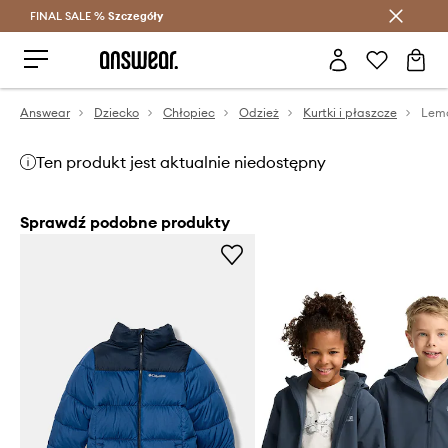
FINAL SALE %
Szczegóły
Oszczędzaj z Answear Club >
Answear
Dziecko
Chłopiec
Odzież
Kurtki i płaszcze
Ten produkt jest aktualnie niedostępny
Sprawdź podobne produkty