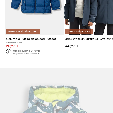
extra -5% z kodem: OFF*
-15% z kodem: OFF*
Columbia kurtka dziecięca Puffect
Cena aktualna:
219,99 zł
449,99 zł
Cena regularna:
349,99 zł
Najniższa cena:
229,99 zł