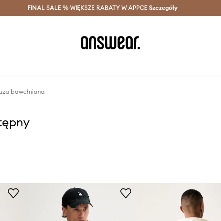
szczędzaj z Answear Club >
FINAL SALE % WIĘKSZE RABATY W APPCE
Dostawa nawet w 24h >
Szczegóły
News
luza bawełniana
stępny