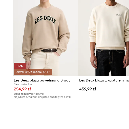
-10%
extra -5% z kodem: OFF*
Les Deux bluza bawełniana Brady
Cena aktualna:
254,99 zł
459,99 zł
Cena regularna:
469,99 zł
Najniższa cena z 30 dni przed obniżką:
284,99 zł