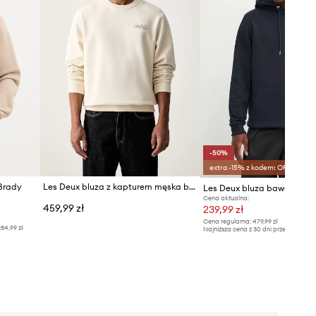
-50%
extra -15% z kodem: OFF*
Brady
Les Deux bluza z kapturem męska bawełniana Orchard
Les Deux bluza bawełniana
Cena aktualna:
459,99 zł
239,99 zł
Cena regularna:
479,99 zł
84,99 zł
Najniższa cena z 30 dni przed obniżką