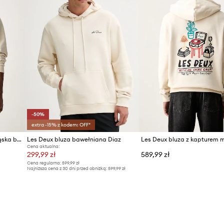
-50%
extra -15% z kodem: OFF*
Les Deux bluza z kapturem męska bawełniana Orchard
Les Deux bluza bawełniana Diaz
Cena aktualna:
299,99 zł
589,99 zł
Cena regularna:
599,99 zł
Najniższa cena z 30 dni przed obniżką:
599,99 zł