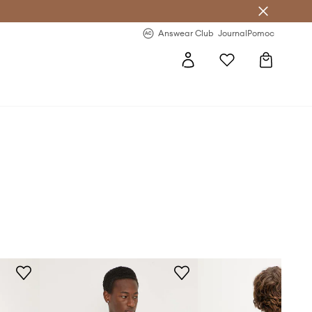
letter >
Regularne nowości >
Answear Club
Journal
Pomoc