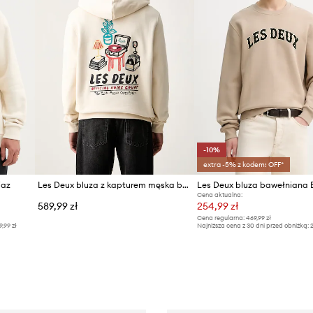
-10%
extra -5% z kodem: OFF*
iaz
Les Deux bluza z kapturem męska bawełniana z elastanem
Les Deux bluza bawełniana 
Cena aktualna:
589,99 zł
254,99 zł
Cena regularna:
469,99 zł
9,99 zł
Najniższa cena z 30 dni przed obniżką:
2