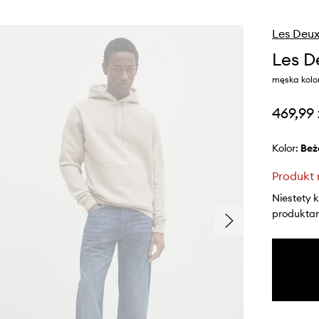
Les Deu
Les D
męska kolo
469,99 
Kolor:
be
Produkt 
Niestety 
produktami