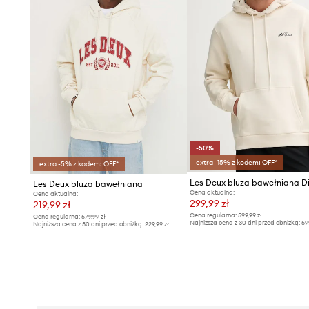
-50%
extra -15% z kodem: OFF*
extra -5% z kodem: OFF*
Les Deux bluza bawełniana D
Les Deux bluza bawełniana
Cena aktualna:
Cena aktualna:
299,99 zł
219,99 zł
Cena regularna:
599,99 zł
Cena regularna:
579,99 zł
Najniższa cena z 30 dni przed obniżką:
59
Najniższa cena z 30 dni przed obniżką:
229,99 zł