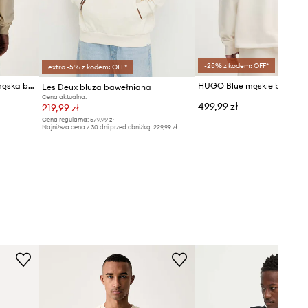
-25% z kodem: OFF*
extra -5% z kodem: OFF*
Les Deux bluza z kapturem męska bawełniana z elastanem
Les Deux bluza bawełniana
Cena aktualna:
499,99 zł
219,99 zł
Cena regularna:
579,99 zł
Najniższa cena z 30 dni przed obniżką:
229,99 zł