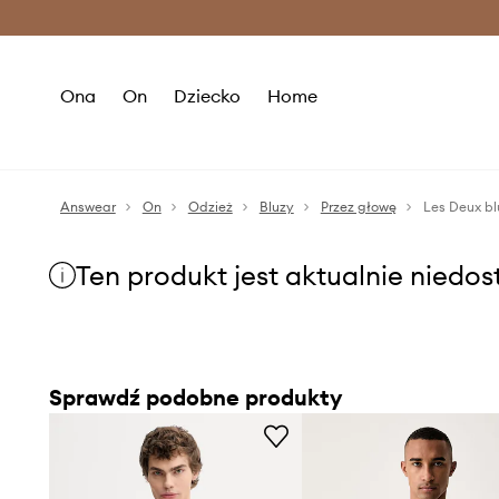
Premium Fashion Benefits >
O
Ona
On
Dziecko
Home
Answear
On
Odzież
Bluzy
Przez głowę
Les Deux b
Ten produkt jest aktualnie niedo
Sprawdź podobne produkty