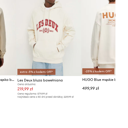
-25% z kodem: OFF*
extra -5% z kodem: OFF*
Les Deux bluza z kapturem męska bawełniana z elastanem
Les Deux bluza bawełniana
Cena aktualna:
499,99 zł
219,99 zł
Cena regularna:
579,99 zł
Najniższa cena z 30 dni przed obniżką:
229,99 zł