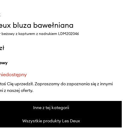
x
eux bluza bawełniana
r beżowy z kapturem z nadrukiem LDM202046
zł
żowy
niedostępny
ktoś Cię uprzedził. Zapraszamy do zapoznania się z innymi
 z naszej oferty.
Inne z tej kategorii
Wszystkie produkty Les Deux