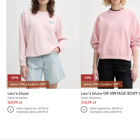
-29%
-10%
extra -5% z kodem: OFF*
extra -5% z kodem: OFF*
Levi's bluza
Levi's bluza GR VINTAGE BOXY
Cena aktualna:
Cena aktualna:
169,99 zł
214,99 zł
Cena regularna:
319,99 zł
Cena regularna:
339,99 zł
Najniższa cena:
239,99 zł
Najniższa cena:
239,99 zł