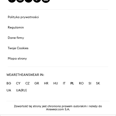
Polityka prywatności
Regulamin
Dane firmy
Twoje Cookies
Mapa strony
WEARETHEANSWEAR IN:
BG
CY
CZ
GR
HR
HU
IT
PL
RO
SI
SK
UA
UA(RU)
Zawartość tej strony jest chroniona prawem autorskim i należy do
Answear.com S.A.