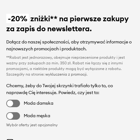
-20%
zniżki** na pierwsze zakupy
za zapis do newslettera.
Dołącz do naszej społeczności, aby otrzymywać informacje o
najnowszych promocjach i produktach.
**Rabat jest jednorazowy, obejmuje nieprzecenione produkty i jest
ważny przy zakupach za min. 350 zł. Rabat nie łączy się z innymi
promocjami, a niektóre produkty mogą być wyłączone z rabatu.
Szczegóły na stronie:
wykluczenia z promocji
.
Chcemy, żeby do Twojej skrzynki trafiało tylko to, co
naprawdę Cię interesuje. Powiedz, czy jest to:
Moda damska
Moda męska
Wybór oferty jest opcjonalny