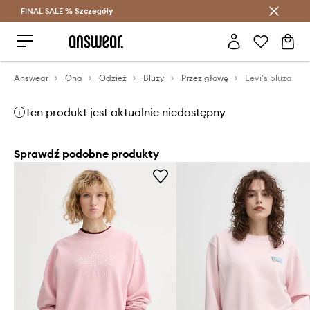
FINAL SALE %
Szczegóły
Oszczędzaj z Answear Club >
Answear
Ona
Odzież
Bluzy
Przez głowę
Levi's bluza
Ten produkt jest aktualnie niedostępny
Sprawdź podobne produkty