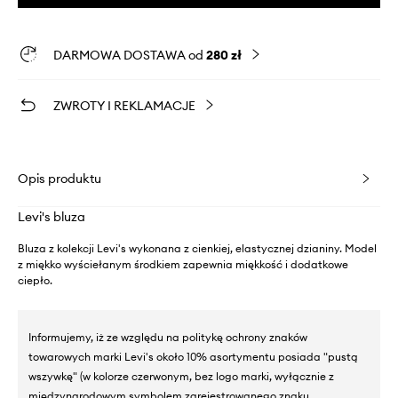
DARMOWA DOSTAWA od
280 zł
ZWROTY I REKLAMACJE
Opis produktu
Levi's bluza
Bluza z kolekcji Levi's wykonana z cienkiej, elastycznej dzianiny. Model
z miękko wyściełanym środkiem zapewnia miękkość i dodatkowe
ciepło.
Informujemy, iż ze względu na politykę ochrony znaków
towarowych marki Levi's około 10% asortymentu posiada "pustą
wszywkę" (w kolorze czerwonym, bez logo marki, wyłącznie z
międzynarodowym symbolem zarejestrowanego znaku