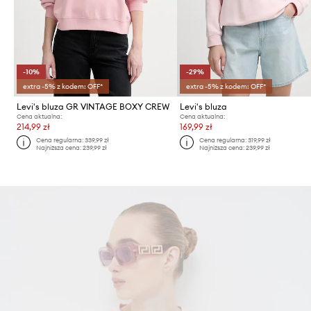
-10%
-29%
extra -5% z kodem: OFF*
extra -5% z kodem: OFF*
Levi's bluza GR VINTAGE BOXY CREW
Levi's bluza
Cena aktualna:
Cena aktualna:
214,99 zł
169,99 zł
Cena regularna:
339,99 zł
Cena regularna:
319,99 zł
Najniższa cena:
239,99 zł
Najniższa cena:
239,99 zł