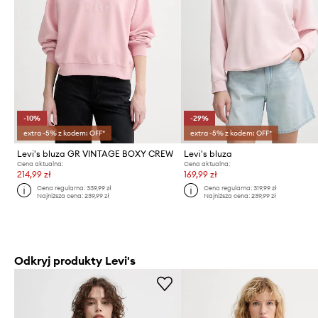
-10%
-29%
extra -5% z kodem: OFF*
extra -5% z kodem: OFF*
Levi's bluza GR VINTAGE BOXY CREW
Levi's bluza
Cena aktualna:
Cena aktualna:
214,99 zł
169,99 zł
Cena regularna:
339,99 zł
Cena regularna:
319,99 zł
Najniższa cena:
239,99 zł
Najniższa cena:
239,99 zł
Odkryj produkty Levi's