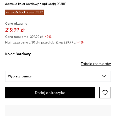
damska kolor bordowy z aplikacją 003RE
extra -5% z kodem: OFF*
Cena aktualna:
219,99 zł
Cena regularna:
379,99 zł
-42%
Najniższa cena z 30 dni przed obniżką:
229,99 zł
 -4%
Kolor:
bordowy
Tabela rozmiarów
Wybierz rozmiar
Dodaj do koszyka