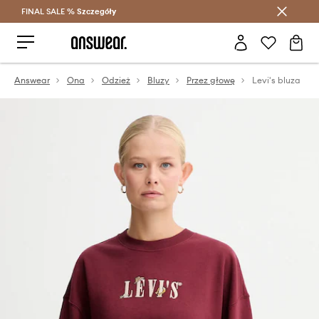
FINAL SALE %
Szczegóły
Oszczędzaj z Answear Club >
Answear
Ona
Odzież
Bluzy
Przez głowę
Levi's bluza