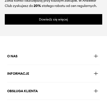
Załóż konto i oszczędzaj przy każdym zakupie. W Answear
Club zyskujesz do
20%
stałego rabatu od cen regularnych.
Dowiedz się więcej
O NAS
INFORMACJE
OBSŁUGA KLIENTA