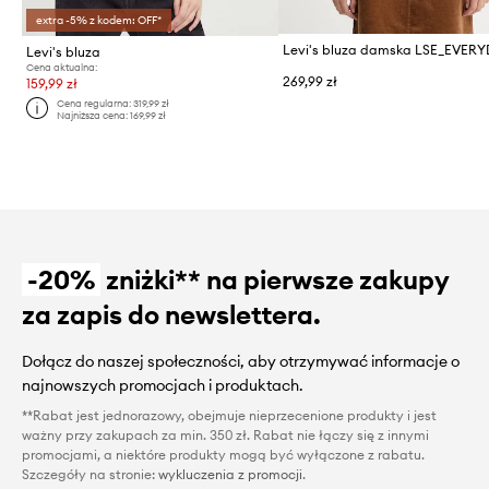
extra -5% z kodem: OFF*
Levi's bluza damska LSE_EVER
Levi's bluza
Cena aktualna:
269,99 zł
159,99 zł
Cena regularna:
319,99 zł
Najniższa cena:
169,99 zł
-20%
zniżki** na pierwsze zakupy
za zapis do newslettera.
Dołącz do naszej społeczności, aby otrzymywać informacje o
najnowszych promocjach i produktach.
**Rabat jest jednorazowy, obejmuje nieprzecenione produkty i jest
ważny przy zakupach za min. 350 zł. Rabat nie łączy się z innymi
promocjami, a niektóre produkty mogą być wyłączone z rabatu.
Szczegóły na stronie:
wykluczenia z promocji
.