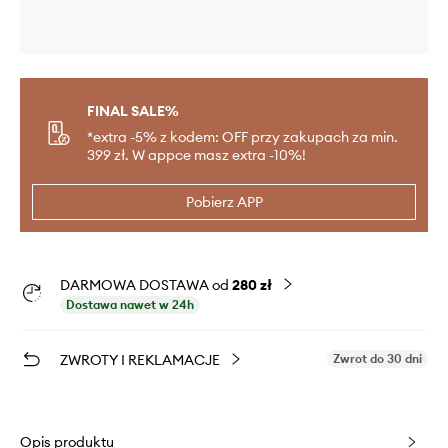
FINAL SALE%
*extra -5% z kodem: OFF przy zakupach za min.
399 zł. W appce masz extra -10%!
Pobierz APP
DARMOWA DOSTAWA od
280 zł
Dostawa nawet w 24h
ZWROTY I REKLAMACJE
Zwrot do 30 dni
Opis produktu