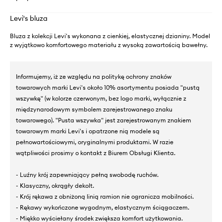
Levi's bluza
Bluza z kolekcji Levi's wykonana z cienkiej, elastycznej dzianiny. Model
z wyjątkowo komfortowego materiału z wysoką zawartością bawełny.
Informujemy, iż ze względu na politykę ochrony znaków
towarowych marki Levi's około 10% asortymentu posiada "pustą
wszywkę" (w kolorze czerwonym, bez logo marki, wyłącznie z
międzynarodowym symbolem zarejestrowanego znaku
towarowego). "Pusta wszywka" jest zarejestrowanym znakiem
towarowym marki Levi's i opatrzone nią modele są
pełnowartościowymi, oryginalnymi produktami. W razie
wątpliwości prosimy o kontakt z Biurem Obsługi Klienta.
- Luźny krój zapewniający pełną swobodę ruchów.
- Klasyczny, okrągły dekolt.
- Krój rękawa z obniżoną linią ramion nie ogranicza mobilności.
- Rękawy wykończone wygodnym, elastycznym ściągaczem.
- Miękko wyściełany środek zwiększa komfort użytkowania.