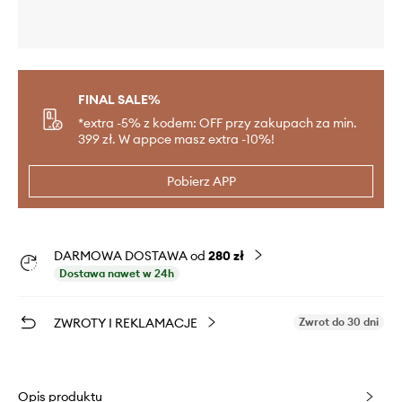
FINAL SALE%
*extra -5% z kodem: OFF przy zakupach za min.
399 zł. W appce masz extra -10%!
Pobierz APP
DARMOWA DOSTAWA od
280 zł
Dostawa nawet w 24h
ZWROTY I REKLAMACJE
Zwrot do 30 dni
Opis produktu