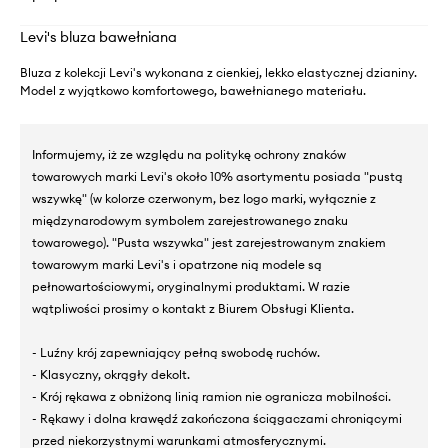
Levi's bluza bawełniana
Bluza z kolekcji Levi's wykonana z cienkiej, lekko elastycznej dzianiny.
Model z wyjątkowo komfortowego, bawełnianego materiału.
Informujemy, iż ze względu na politykę ochrony znaków
towarowych marki Levi's około 10% asortymentu posiada "pustą
wszywkę" (w kolorze czerwonym, bez logo marki, wyłącznie z
międzynarodowym symbolem zarejestrowanego znaku
towarowego). "Pusta wszywka" jest zarejestrowanym znakiem
towarowym marki Levi's i opatrzone nią modele są
pełnowartościowymi, oryginalnymi produktami. W razie
wątpliwości prosimy o kontakt z Biurem Obsługi Klienta.
- Luźny krój zapewniający pełną swobodę ruchów.
- Klasyczny, okrągły dekolt.
- Krój rękawa z obniżoną linią ramion nie ogranicza mobilności.
- Rękawy i dolna krawędź zakończona ściągaczami chroniącymi
przed niekorzystnymi warunkami atmosferycznymi.