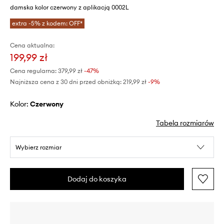
damska kolor czerwony z aplikacją 0002L
extra -5% z kodem: OFF*
Cena aktualna:
199,99 zł
Cena regularna:
379,99 zł
-47%
Najniższa cena z 30 dni przed obniżką:
219,99 zł
 -9%
Kolor:
czerwony
Tabela rozmiarów
Wybierz rozmiar
Dodaj do koszyka