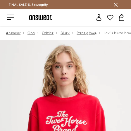
FINAL SALE %
Szczegóły
Oszczędzaj z Answear Club >
Answear
Ona
Odzież
Bluzy
Przez głowę
Levi's bluza ba