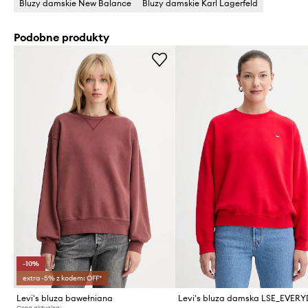
Bluzy damskie New Balance
Bluzy damskie Karl Lagerfeld
Podobne produkty
-10%
extra -5% z kodem: OFF*
Levi's bluza bawełniana
Levi's bluza damska LSE_EVER
Cena aktualna: