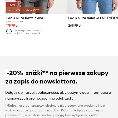
-10%
extra -5% z kodem: OFF*
Levi's bluza bawełniana
Levi's bluza damska LSE_EVER
Cena aktualna:
179,99 zł
269,99 zł
Cena regularna:
359,99 zł
Najniższa cena:
199,99 zł
-20%
zniżki** na pierwsze zakupy
za zapis do newslettera.
Dołącz do naszej społeczności, aby otrzymywać informacje o
najnowszych promocjach i produktach.
**Rabat jest jednorazowy, obejmuje nieprzecenione produkty i jest
ważny przy zakupach za min. 350 zł. Rabat nie łączy się z innymi
promocjami, a niektóre produkty mogą być wyłączone z rabatu.