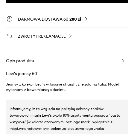
DARMOWA DOSTAWA od
280 zł
ZWROTY I REKLAMACJE
Opis produktu
Levi's jeansy 501
Jeansy z kolekcji Levi's w fasonie straight z regularną talią. Model
wykonany z bawełnianego denimu.
Informujemy, iż ze względu na politykę ochrony znaków
towarowych marki Levi's około 10% asortymentu posiada "pustą
wszywkę" (w kolorze czerwonym, bez logo marki, wyłącznie z
międzynarodowym symbolem zarejestrowanego znaku