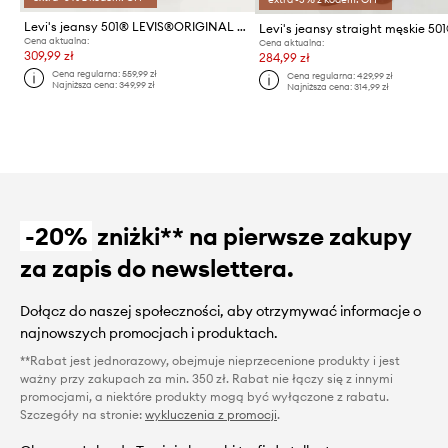
Levi's jeansy 501® LEVIS®ORIGINAL FIT
Cena aktualna:
Cena aktualna:
309,99 zł
284,99 zł
Cena regularna:
559,99 zł
Cena regularna:
429,99 zł
Najniższa cena:
349,99 zł
Najniższa cena:
314,99 zł
-20%
zniżki** na pierwsze zakupy
za zapis do newslettera.
Dołącz do naszej społeczności, aby otrzymywać informacje o
najnowszych promocjach i produktach.
**Rabat jest jednorazowy, obejmuje nieprzecenione produkty i jest
ważny przy zakupach za min. 350 zł. Rabat nie łączy się z innymi
promocjami, a niektóre produkty mogą być wyłączone z rabatu.
Szczegóły na stronie:
wykluczenia z promocji
.