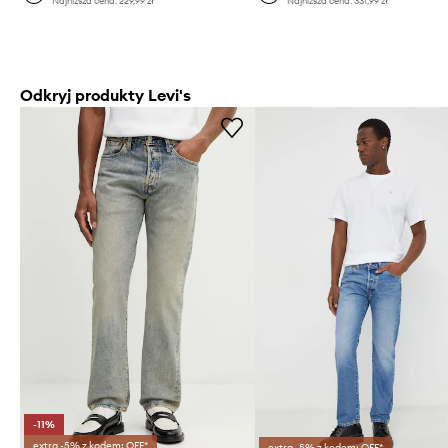
Najniższa cena:
229,99 zł
Najniższa cena:
331,99 zł
Odkryj produkty Levi's
-11%
extra -5% z kodem: OFF*
extra -5% z kodem: OFF*