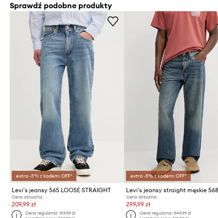
Sprawdź podobne produkty
extra -5% z kodem: OFF*
extra -5% z kodem: OFF*
Levi's jeansy 565 LOOSE STRAIGHT
Cena aktualna:
Cena aktualna:
209,99 zł
299,99 zł
Cena regularna:
319,99 zł
Cena regularna:
549,99 zł