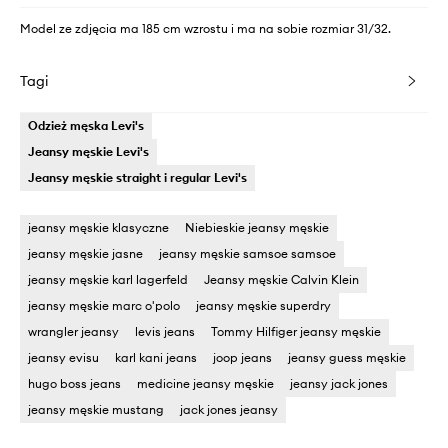
Model ze zdjęcia ma 185 cm wzrostu i ma na sobie rozmiar 31/32.
Tagi
Odzież męska Levi's
Jeansy męskie Levi's
Jeansy męskie straight i regular Levi's
jeansy męskie klasyczne
Niebieskie jeansy męskie
jeansy męskie jasne
jeansy męskie samsoe samsoe
jeansy męskie karl lagerfeld
Jeansy męskie Calvin Klein
jeansy męskie marc o'polo
jeansy męskie superdry
wrangler jeansy
levis jeans
Tommy Hilfiger jeansy męskie
jeansy evisu
karl kani jeans
joop jeans
jeansy guess męskie
hugo boss jeans
medicine jeansy męskie
jeansy jack jones
jeansy męskie mustang
jack jones jeansy