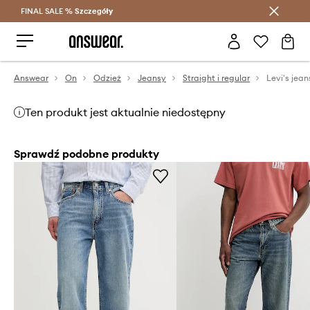
FINAL SALE %
Szczegóły
Oszczędzaj z Answear Club >
Answear
On
Odzież
Jeansy
Straight i regular
Levi's jean
Ten produkt jest aktualnie niedostępny
Sprawdź podobne produkty