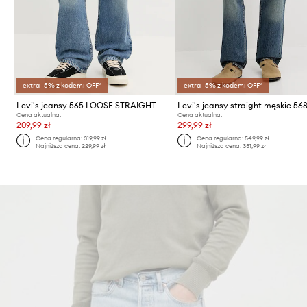
extra -5% z kodem: OFF*
extra -5% z kodem: OFF*
Levi's jeansy 565 LOOSE STRAIGHT
Cena aktualna:
Cena aktualna:
209,99 zł
299,99 zł
Cena regularna:
319,99 zł
Cena regularna:
549,99 zł
Najniższa cena:
229,99 zł
Najniższa cena:
331,99 zł