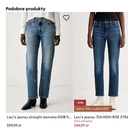
Podobne produkty
-10%
extra -5% z kodem: OFF*
Levi's jeansy straight damskie 501® 90S
Levi's jeansy 724 HIGH RISE ST
Cena aktualna:
599,99 zł
344,99 zł