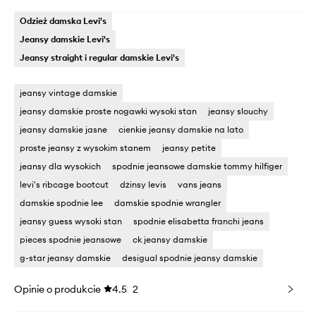
Odzież damska Levi's
Jeansy damskie Levi's
Jeansy straight i regular damskie Levi's
jeansy vintage damskie
jeansy damskie proste nogawki wysoki stan
jeansy slouchy
jeansy damskie jasne
cienkie jeansy damskie na lato
proste jeansy z wysokim stanem
jeansy petite
jeansy dla wysokich
spodnie jeansowe damskie tommy hilfiger
levi's ribcage bootcut
dżinsy levis
vans jeans
damskie spodnie lee
damskie spodnie wrangler
jeansy guess wysoki stan
spodnie elisabetta franchi jeans
pieces spodnie jeansowe
ck jeansy damskie
g-star jeansy damskie
desigual spodnie jeansy damskie
Opinie o produkcie
4.5
2