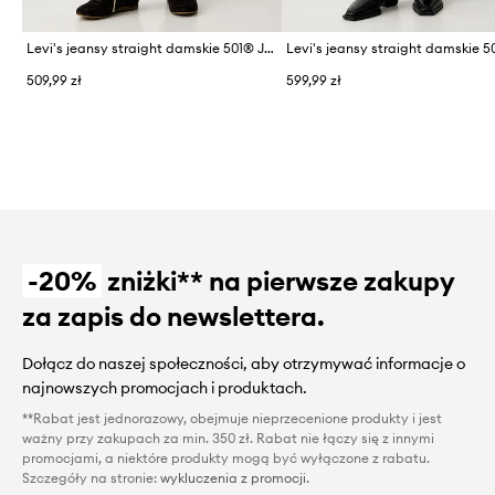
Levi's jeansy straight damskie 501® JEANS FOR WOMEN
509,99 zł
599,99 zł
-20%
zniżki** na pierwsze zakupy
za zapis do newslettera.
Dołącz do naszej społeczności, aby otrzymywać informacje o
najnowszych promocjach i produktach.
**Rabat jest jednorazowy, obejmuje nieprzecenione produkty i jest
ważny przy zakupach za min. 350 zł. Rabat nie łączy się z innymi
promocjami, a niektóre produkty mogą być wyłączone z rabatu.
Szczegóły na stronie:
wykluczenia z promocji
.