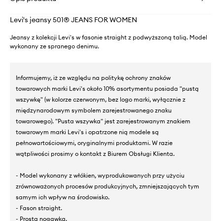
Levi's jeansy 501® JEANS FOR WOMEN
Jeansy z kolekcji Levi's w fasonie straight z podwyższoną talią. Model
wykonany ze spranego denimu.
Informujemy, iż ze względu na politykę ochrony znaków
towarowych marki Levi's około 10% asortymentu posiada "pustą
wszywkę" (w kolorze czerwonym, bez logo marki, wyłącznie z
międzynarodowym symbolem zarejestrowanego znaku
towarowego). "Pusta wszywka" jest zarejestrowanym znakiem
towarowym marki Levi's i opatrzone nią modele są
pełnowartościowymi, oryginalnymi produktami. W razie
wątpliwości prosimy o kontakt z Biurem Obsługi Klienta.
- Model wykonany z włókien, wyprodukowanych przy użyciu
zrównoważonych procesów produkcyjnych, zmniejszających tym
samym ich wpływ na środowisko.
- Fason straight.
- Prosta nogawka.