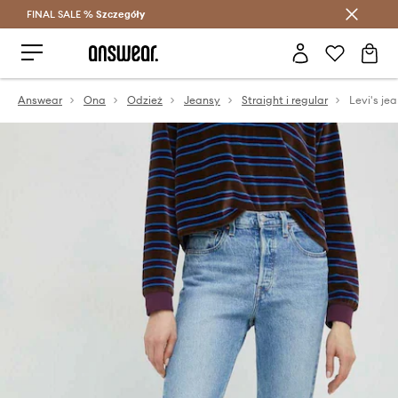
FINAL SALE %
Szczegóły
Oszczędzaj z Answear Club >
Answear
Ona
Odzież
Jeansy
Straight i regular