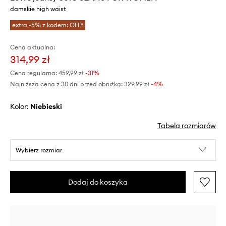
damskie high waist
extra -5% z kodem: OFF*
Cena aktualna:
314,99 zł
Cena regularna:
459,99 zł
-31%
Najniższa cena z 30 dni przed obniżką:
329,99 zł
 -4%
Kolor:
niebieski
Tabela rozmiarów
Wybierz rozmiar
Dodaj do koszyka