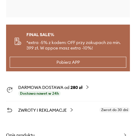
FINAL SALE%
*extra -5% z kodem: OFF przy zakupach za min.
399 zł. W appce masz extra -10%!
Pobierz APP
DARMOWA DOSTAWA od
280 zł
Dostawa nawet w 24h
ZWROTY I REKLAMACJE
Zwrot do 30 dni
Opis produktu