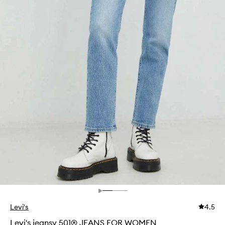
Levi's
4.5
Levi's jeansy 501® JEANS FOR WOMEN