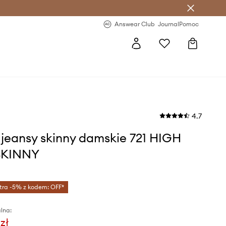
letter >
Regularne nowości >
Answear Club
Journal
Pomoc
4.7
s jeansy skinny damskie 721 HIGH
SKINNY
tra -5% z kodem: OFF*
lna:
zł