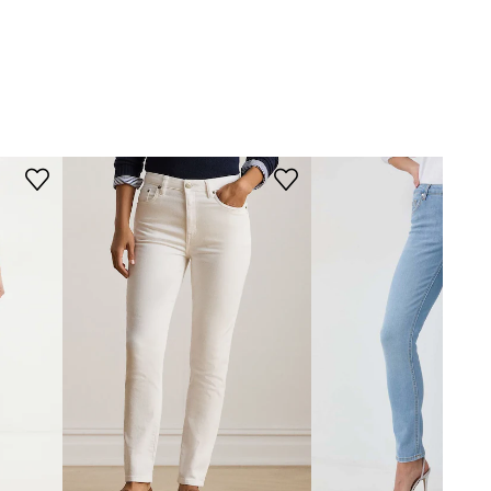
WYMIARY
0874
Szerokość w pasie
:
33 cm
biały
Wymiary podane dla rozmiaru
:
27/30
Szerokość w biodrach
:
41 cm
Levi's
Wysokość stanu
:
26 cm
Długość nogawki zewnętrznej
:
102 cm
Rozmiarówka zaniżona
Zalecamy wybór rozmiaru większego,
niż nosisz zazwyczaj.
Tabela rozmiarów