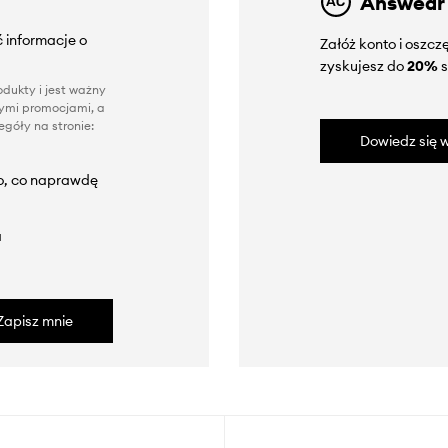
Answear
 informacje o
Załóż konto i oszc
zyskujesz do
20%
s
dukty i jest ważny
nnymi promocjami, a
góły na stronie:
Dowiedz się w
to, co naprawdę
a
Zapisz mnie