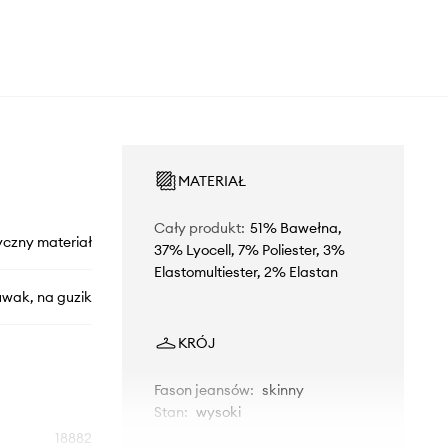
MATERIAŁ
Cały produkt
:
51% Bawełna,
yczny materiał
37% Lyocell, 7% Poliester, 3%
Elastomultiester, 2% Elastan
uwak, na guzik
KRÓJ
Fason jeansów
:
skinny
Stan
:
wysoki
18882