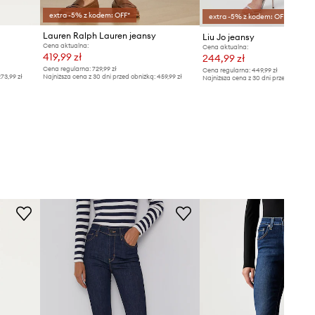
extra -5% z kodem: OFF*
extra -5% z kodem: OFF*
Lauren Ralph Lauren jeansy
Liu Jo jeansy
Cena aktualna:
Cena aktualna:
419,99 zł
244,99 zł
Cena regularna:
729,99 zł
Cena regularna:
449,99 zł
73,99 zł
Najniższa cena z 30 dni przed obniżką:
459,99 zł
Najniższa cena z 30 dni przed obniżką