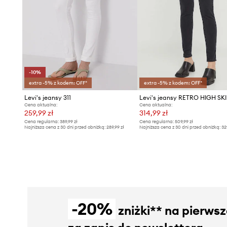
-10%
extra -5% z kodem: OFF*
extra -5% z kodem: OFF*
Levi's jeansy 311
Levi's jeansy RETRO HIGH S
Cena aktualna:
Cena aktualna:
259,99 zł
314,99 zł
Cena regularna:
389,99 zł
Cena regularna:
509,99 zł
Najniższa cena z 30 dni przed obniżką:
289,99 zł
Najniższa cena z 30 dni przed obniżką:
32
-20%
zniżki** na pierws