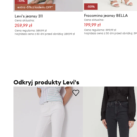
-10%
-50%
extra -5% z kodem: OFF*
Fracomina jeansy BELLA
Levi's jeansy 311
Cena aktualna:
Cena aktualna:
199,99 zł
259,99 zł
Cena regularna:
399,99 zł
Cena regularna:
389,99 zł
Najniższa cena z 30 dni przed obniżką:
39
Najniższa cena z 30 dni przed obniżką:
289,99 zł
Odkryj produkty Levi's