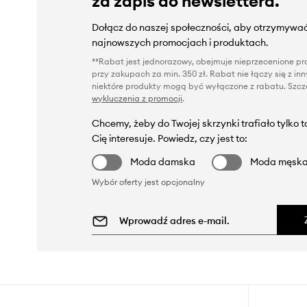
za zapis do newslettera.
Dołącz do naszej społeczności, aby otrzymywać
najnowszych promocjach i produktach.
**Rabat jest jednorazowy, obejmuje nieprzecenione pro
przy zakupach za min. 350 zł. Rabat nie łączy się z i
niektóre produkty mogą być wyłączone z rabatu. Szcze
wykluczenia z promocji
.
Chcemy, żeby do Twojej skrzynki trafiało tylko 
Cię interesuje. Powiedz, czy jest to:
Moda damska
Moda męsk
Wybór oferty jest opcjonalny