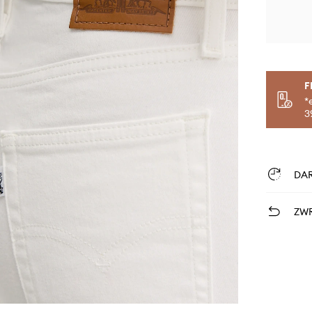
F
*
3
DA
ZWR