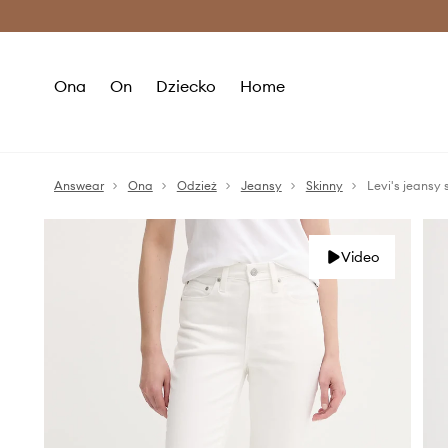
Premium Fashion Benefits >
O
Ona
On
Dziecko
Home
Answear
Ona
Odzież
Jeansy
Skinny
Levi's jeansy
Video