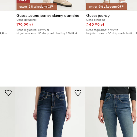
-24%
extra -5% z kodem: OFF*
extra -5% z kodem: OFF*
Guess Jeans jeansy skinny damskie
Guess jeansy
Cena aktualna:
Cena aktualna:
179,99 zł
249,99 zł
Cena regularna:
349,99 zł
Cena regularna:
479,99 zł
9,99 zł
Najniższa cena z 30 dni przed obniżką:
238,99 zł
Najniższa cena z 30 dni przed obniżką:
2