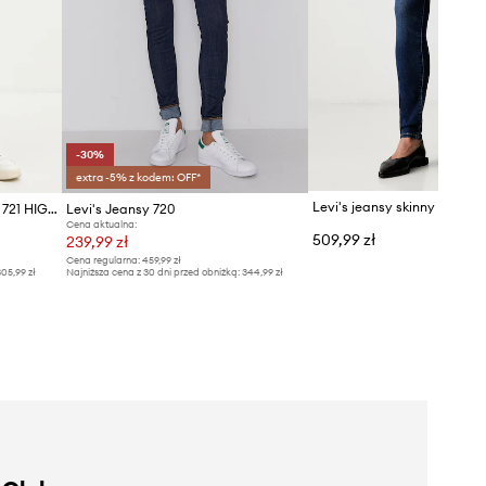
-30%
extra -5% z kodem: OFF*
Levi's jeansy skinny damskie 721 HIGH RISE SKINNY
Levi's Jeansy 720
Cena aktualna:
509,99 zł
239,99 zł
Cena regularna:
459,99 zł
05,99 zł
Najniższa cena z 30 dni przed obniżką:
344,99 zł