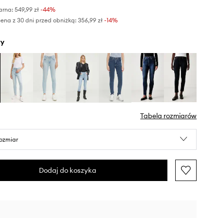
arna:
549,99 zł
-44%
ena z 30 dni przed obniżką:
356,99 zł
 -14%
ły
Tabela rozmiarów
rozmiar
Dodaj do koszyka