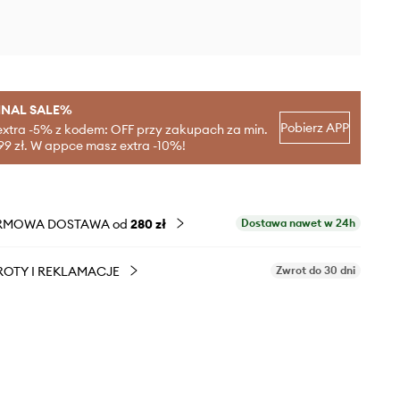
INAL SALE%
Pobierz APP
extra -5% z kodem: OFF przy zakupach za min.
99 zł. W appce masz extra -10%!
RMOWA DOSTAWA od
280 zł
Dostawa nawet w 24h
OTY I REKLAMACJE
Zwrot do 30 dni