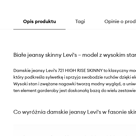
Opis produktu
Tagi
Opinie o prod
Białe jeansy skinny Levi's – model z wysokim stan
Damskie jeansy Levi's 721 HIGH RISE SKINNY to klasyczny m
który podkreśla sylwetkę i sprzyja swobodzie ruchów dzięki e
Wysoki stan i zwężane nogawki tworzą modny wygląd, a uniwer
ten element garderoby jest doskonałą bazą do wielu zestawie
Co wyróżnia damskie jeansy Levi's w fasonie sk