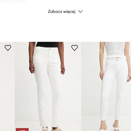
orząc zgrabną
Zobacz więcej
Kolor producenta
tkę
Kolor
ji do ruchów ciała
Marka
y do wielu rodzajów
ID Produktu
sprzyja
robnych przedmiotów