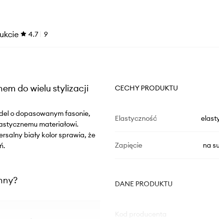
ukcie
4.7
9
em do wielu stylizacji
CECHY PRODUKTU
odel o dopasowanym fasonie,
Elastyczność
elast
lastycznemu materiałowi.
salny biały kolor sprawia, że
Zapięcie
na s
ń.
inny?
DANE PRODUKTU
Kod producenta