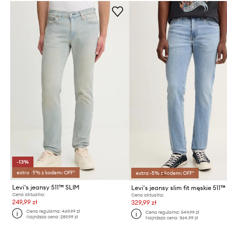
-13%
extra -5% z kodem: OFF*
extra -5% z kodem: OFF*
Levi's jeansy 511™ SLIM
Levi's jeansy slim fit męskie 511
Cena aktualna:
Cena aktualna:
249,99 zł
329,99 zł
Cena regularna:
469,99 zł
Cena regularna:
549,99 zł
Najniższa cena:
289,99 zł
Najniższa cena:
364,99 zł