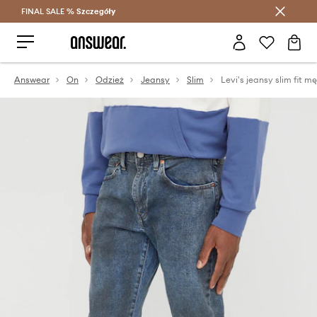
FINAL SALE %
Szczegóły
Oszczędzaj z Answear Club >
Answear
On
Odzież
Jeansy
Slim