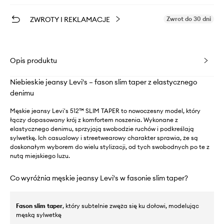
ZWROTY I REKLAMACJE
Zwrot do 30 dni
Opis produktu
Niebieskie jeansy Levi's – fason slim taper z elastycznego
denimu
Męskie jeansy Levi's 512™ SLIM TAPER to nowoczesny model, który
łączy dopasowany krój z komfortem noszenia. Wykonane z
elastycznego denimu, sprzyjają swobodzie ruchów i podkreślają
sylwetkę. Ich casualowy i streetwearowy charakter sprawia, że są
doskonałym wyborem do wielu stylizacji, od tych swobodnych po te z
nutą miejskiego luzu.
Co wyróżnia męskie jeansy Levi's w fasonie slim taper?
Fason slim taper
, który subtelnie zwęża się ku dołowi, modelując
męską sylwetkę