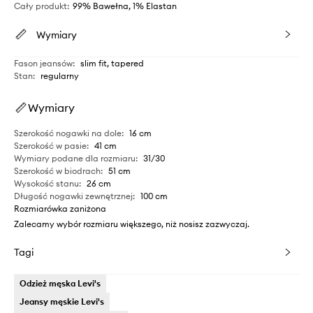
Cały produkt
:
99% Bawełna, 1% Elastan
Wymiary
Fason jeansów
:
slim fit, tapered
Stan
:
regularny
Wymiary
Szerokość nogawki na dole
:
16 cm
Szerokość w pasie
:
41 cm
Wymiary podane dla rozmiaru
:
31/30
Szerokość w biodrach
:
51 cm
Wysokość stanu
:
26 cm
Długość nogawki zewnętrznej
:
100 cm
Rozmiarówka zaniżona
Zalecamy wybór rozmiaru większego, niż nosisz zazwyczaj.
Tagi
Odzież męska Levi's
Jeansy męskie Levi's