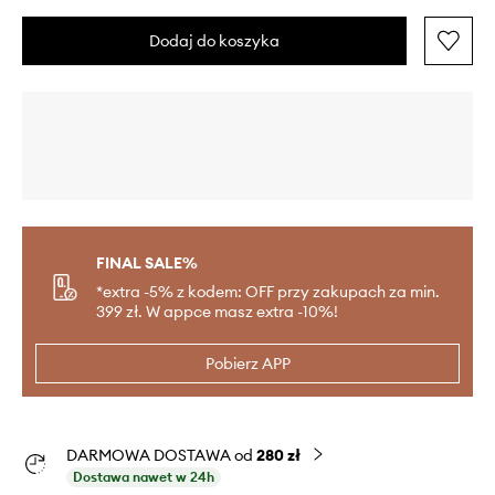
Dodaj do koszyka
FINAL SALE%
*extra -5% z kodem: OFF przy zakupach za min.
399 zł. W appce masz extra -10%!
Pobierz APP
DARMOWA DOSTAWA od
280 zł
Dostawa nawet w 24h