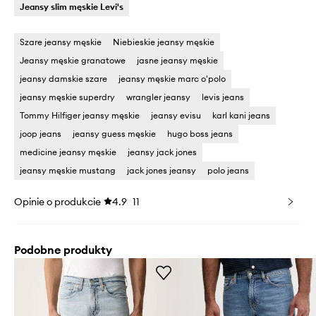
Jeansy slim męskie Levi's
Szare jeansy męskie
Niebieskie jeansy męskie
Jeansy męskie granatowe
jasne jeansy męskie
jeansy damskie szare
jeansy męskie marc o'polo
jeansy męskie superdry
wrangler jeansy
levis jeans
Tommy Hilfiger jeansy męskie
jeansy evisu
karl kani jeans
joop jeans
jeansy guess męskie
hugo boss jeans
medicine jeansy męskie
jeansy jack jones
jeansy męskie mustang
jack jones jeansy
polo jeans
Opinie o produkcie
4.9
11
Podobne produkty