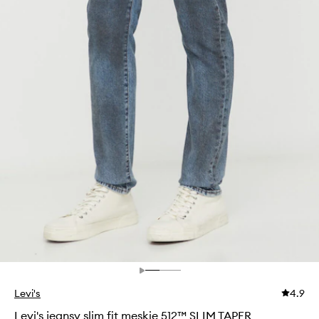
Levi's
4.9
Levi's jeansy slim fit męskie 512™ SLIM TAPER