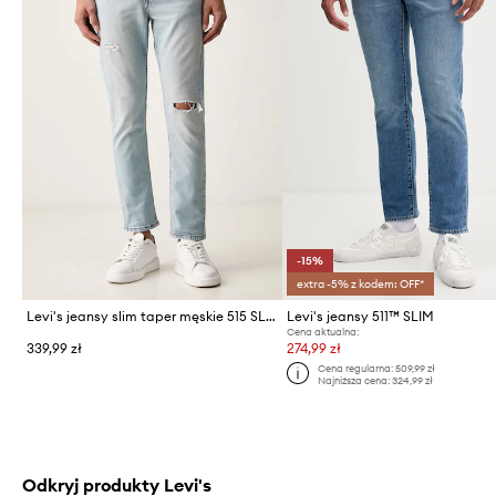
-15%
extra -5% z kodem: OFF*
Levi's jeansy slim taper męskie 515 SLIM FIT STRAIGHT
Levi's jeansy 511™ SLIM
Cena aktualna:
339,99 zł
274,99 zł
Cena regularna:
509,99 zł
Najniższa cena:
324,99 zł
Odkryj produkty Levi's