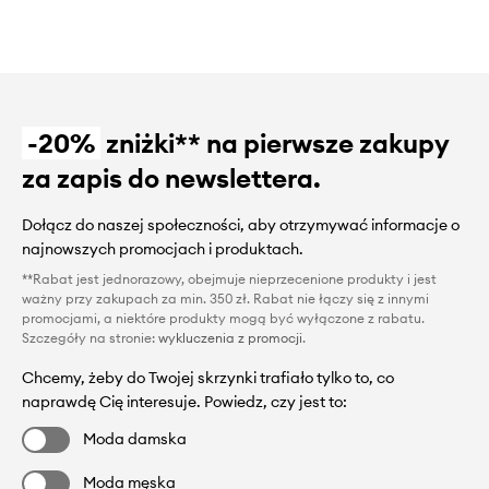
-20%
zniżki** na pierwsze zakupy
za zapis do newslettera.
Dołącz do naszej społeczności, aby otrzymywać informacje o
najnowszych promocjach i produktach.
**Rabat jest jednorazowy, obejmuje nieprzecenione produkty i jest
ważny przy zakupach za min. 350 zł. Rabat nie łączy się z innymi
promocjami, a niektóre produkty mogą być wyłączone z rabatu.
Szczegóły na stronie:
wykluczenia z promocji
.
Chcemy, żeby do Twojej skrzynki trafiało tylko to, co
naprawdę Cię interesuje. Powiedz, czy jest to:
Moda damska
Moda męska