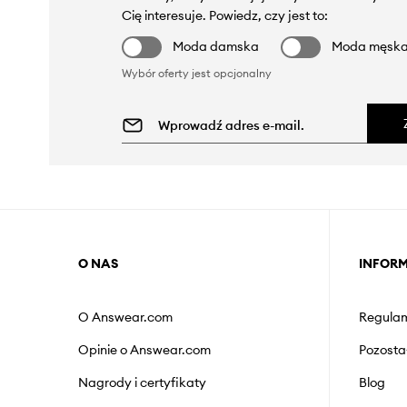
Cię interesuje. Powiedz, czy jest to:
Moda damska
Moda męsk
Wybór oferty jest opcjonalny
O NAS
INFOR
O Answear.com
Regulam
Opinie o Answear.com
Pozosta
Nagrody i certyfikaty
Blog