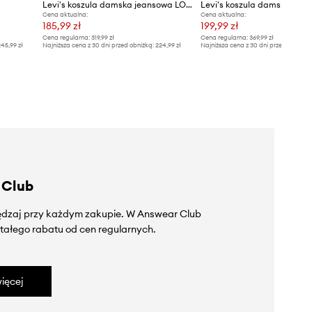
Levi's koszula damska jeansowa LOGAN SS DENIM
Cena aktualna:
Cena aktualna:
185,99 zł
199,99 zł
Cena regularna:
319,99 zł
Cena regularna:
369,99 zł
45,99 zł
Najniższa cena z 30 dni przed obniżką:
224,99 zł
Najniższa cena z 30 dni przed obniżką
 Club
zędzaj przy każdym zakupie. W Answear Club
tałego rabatu od cen regularnych.
ięcej