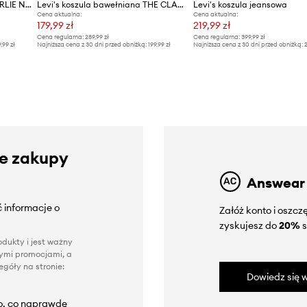
Levi's koszula bawełniana HARLIE NOVELTY BF SHIRT
Levi's koszula bawełniana THE CLASSIC BW SHIRT
Levi's koszula jeansowa
Cena aktualna:
Cena aktualna:
179,99 zł
219,99 zł
Cena regularna:
289,99 zł
Cena regularna:
399,99 zł
9,99 zł
Najniższa cena z 30 dni przed obniżką:
199,99 zł
Najniższa cena z 30 dni przed obniżką:
2
ze zakupy
Answear
 informacje o
Załóż konto i oszc
zyskujesz do
20%
s
dukty i jest ważny
nnymi promocjami, a
góły na stronie:
Dowiedz się w
to, co naprawdę