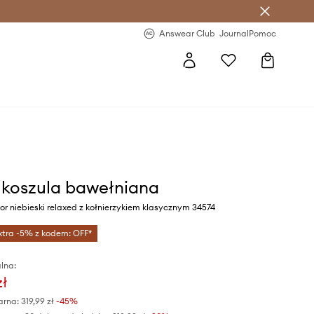
letter >
Regularne nowości >
Answear Club
Journal
Pomoc
s koszula bawełniana
r niebieski relaxed z kołnierzykiem klasycznym 34574
xtra -5% z kodem: OFF*
lna:
zł
arna:
319,99 zł
-45%