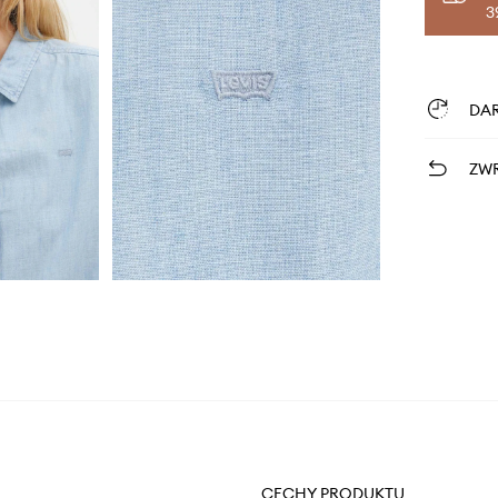
3
DA
ZWR
CECHY PRODUKTU