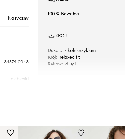
100 % Bawełna
klasyczny
KRÓJ
Dekolt
:
z kołnierzykiem
Krój
:
relaxed fit
34574.0043
Rękaw
:
długi
niebieski
Levi's