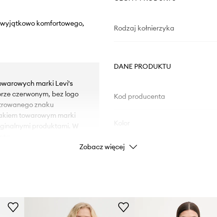
 z wyjątkowo komfortowego,
Rodzaj kołnierzyka
DANE PRODUKTU
towarowych marki Levi's
orze czerwonym, bez logo
Kod producenta
strowanego znaku
nakiem towarowym marki
Kolor
yginalnymi produktami. W
nta.
Zobacz więcej
Marka
owanie.
Producent
ID Produktu