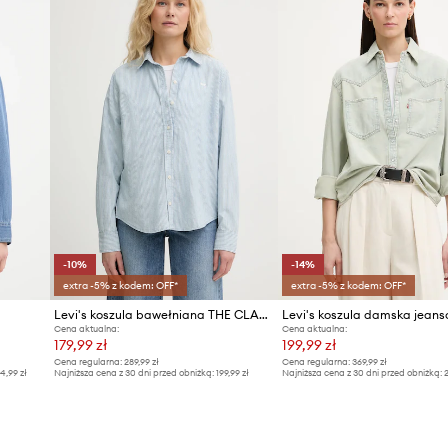
-10%
-14%
extra -5% z kodem: OFF*
extra -5% z kodem: OFF*
Levi's koszula bawełniana THE CLASSIC BW SHIRT
Cena aktualna:
Cena aktualna:
179,99 zł
199,99 zł
Cena regularna:
289,99 zł
Cena regularna:
369,99 zł
4,99 zł
Najniższa cena z 30 dni przed obniżką:
199,99 zł
Najniższa cena z 30 dni przed obniżką:
2