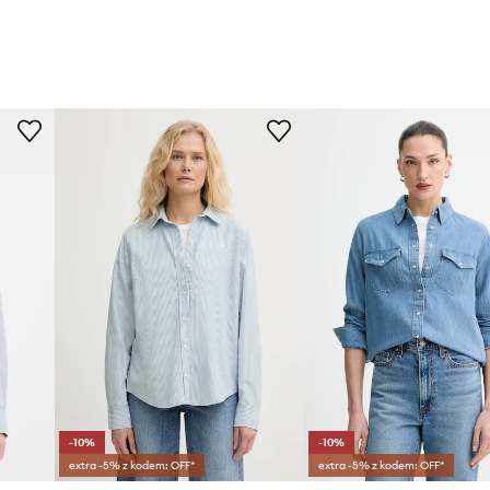
-10%
-10%
extra -5% z kodem: OFF*
extra -5% z kodem: OFF*