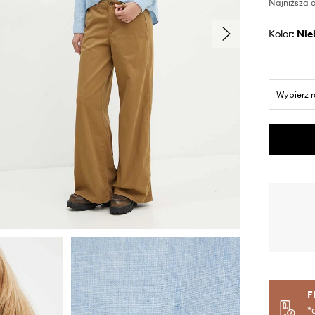
Najniższa c
Kolor:
ni
Wybierz 
F
*