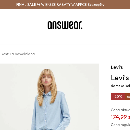
szczędzaj z Answear Club >
FINAL SALE % WIĘKSZE RABATY W APPCE
Dostawa nawet w 24h >
Szczegóły
News
s koszula bawełniana
Levi's
Levi'
damska kolo
-20%
e
Cena aktua
174,99 
Cena regul