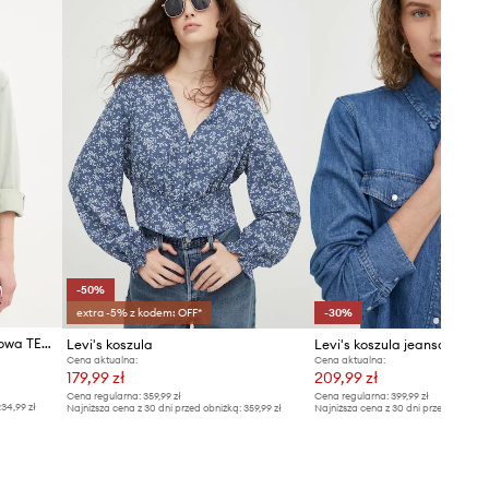
-50%
extra -5% z kodem: OFF*
-30%
Levi's koszula damska jeansowa TEODORA WESTERN
Levi's koszula
Levi's koszula jeansowa
Cena aktualna:
Cena aktualna:
179,99 zł
209,99 zł
Cena regularna:
359,99 zł
Cena regularna:
399,99 zł
34,99 zł
Najniższa cena z 30 dni przed obniżką:
359,99 zł
Najniższa cena z 30 dni przed obniżką