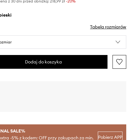
ena z 30 dni przed obniżką:
218,99 zł
 -20%
ebieski
Tabela rozmiarów
rozmiar
Dodaj do koszyka
INAL SALE%
Pobierz APP
extra -5% z kodem: OFF przy zakupach za min.