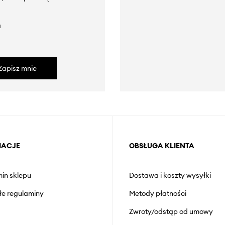
a
Zapisz mnie
MACJE
OBSŁUGA KLIENTA
in sklepu
Dostawa i koszty wysyłki
łe regulaminy
Metody płatności
Zwroty/odstąp od umowy