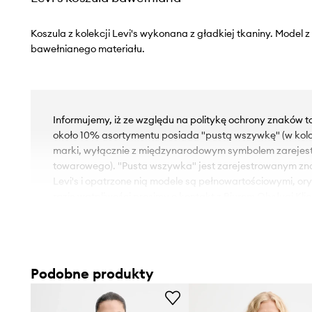
Koszula z kolekcji Levi's wykonana z gładkiej tkaniny. Model
bawełnianego materiału.
Informujemy, iż ze względu na politykę ochrony znaków 
około 10% asortymentu posiada "pustą wszywkę" (w kol
marki, wyłącznie z międzynarodowym symbolem zareje
towarowego). "Pusta wszywka" jest zarejestrowanym z
Levi's i opatrzone nią modele są pełnowartościowymi, or
razie wątpliwości prosimy o kontakt z Biurem Obsługi Klie
- Luźny krój zapewniający pełną swobodę ruchów.
- Wygodne zapięcie na guziki ułatwia zakładanie i zdejm
- Model z kołnierzykiem.
Podobne produkty
- Długi rękaw.
- Rękawy z zapinanymi mankietami.
- Cienka, nieelastyczna tkanina.