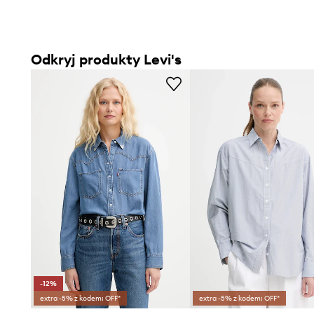
Odkryj produkty Levi's
-12%
extra -5% z kodem: OFF*
extra -5% z kodem: OFF*