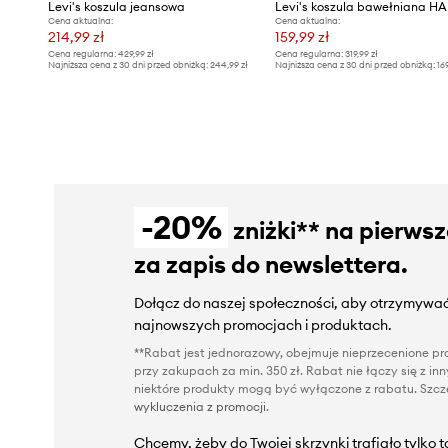
Levi's koszula jeansowa
Cena aktualna:
Cena aktualna:
214,99 zł
159,99 zł
Cena regularna:
429,99 zł
Cena regularna:
319,99 zł
Najniższa cena z 30 dni przed obniżką:
244,99 zł
Najniższa cena z 30 dni przed obniżką:
16
-20%
zniżki** na pierws
za zapis do newslettera.
Dołącz do naszej społeczności, aby otrzymywać
najnowszych promocjach i produktach.
**Rabat jest jednorazowy, obejmuje nieprzecenione pro
przy zakupach za min. 350 zł. Rabat nie łączy się z i
niektóre produkty mogą być wyłączone z rabatu. Szcze
wykluczenia z promocji
.
Chcemy, żeby do Twojej skrzynki trafiało tylko 