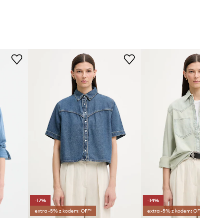
-17%
-14%
extra -5% z kodem: OFF*
extra -5% z kodem: OFF*