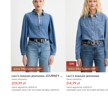
- Długość rękawa: 61 cm.
- Długość: 65 cm.
- Szerokość pod pachami: 55 cm.
- Wymiary podane dla rozmiaru: S.
-12%
extra -5% z kodem: OFF*
extra -5% z kodem: OFF*
Levi's koszula jeansowa JOURNEY WESTERN
Levi's koszula jeansowa
Cena aktualna:
Cena aktualna:
209,99 zł
214,99 zł
Cena regularna:
299,99 zł
Cena regularna:
429,99 zł
Najniższa cena z 30 dni przed obniżką:
229,99 zł
Najniższa cena z 30 dni przed obniżką:
24