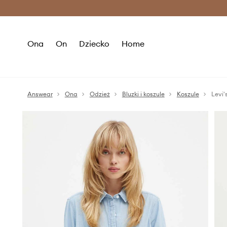
Premium Fashion Benefits >
O
Ona
On
Dziecko
Home
Answear
Ona
Odzież
Bluzki i koszule
Koszule
Levi'