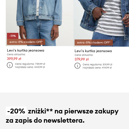
-11%
extra -5% z kodem: OFF*
extra -5% z kodem: OFF*
Levi's kurtka jeansowa
Levi's kurtka jeansowa
Cena aktualna:
Cena aktualna:
399,99 zł
379,99 zł
Cena regularna:
739,99 zł
Cena regularna:
519,99 zł
Najniższa cena:
449,99 zł
Najniższa cena:
419,99 zł
-20%
zniżki** na pierwsze zakupy
za zapis do newslettera.