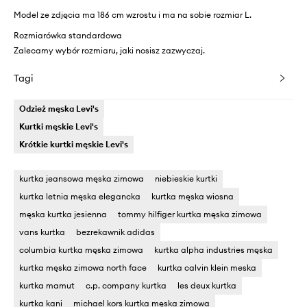
Model ze zdjęcia ma 186 cm wzrostu i ma na sobie rozmiar L.
Rozmiarówka standardowa
Zalecamy wybór rozmiaru, jaki nosisz zazwyczaj.
Tagi
Odzież męska Levi's
Kurtki męskie Levi's
Krótkie kurtki męskie Levi's
kurtka jeansowa męska zimowa
niebieskie kurtki
kurtka letnia męska elegancka
kurtka męska wiosna
męska kurtka jesienna
tommy hilfiger kurtka męska zimowa
vans kurtka
bezrekawnik adidas
columbia kurtka męska zimowa
kurtka alpha industries męska
kurtka męska zimowa north face
kurtka calvin klein meska
kurtka mamut
c.p. company kurtka
les deux kurtka
kurtka kani
michael kors kurtka męska zimowa