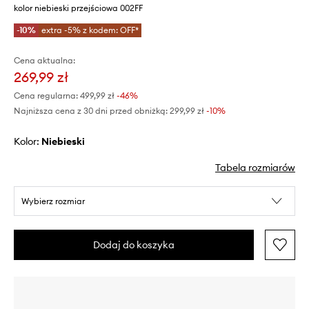
kolor niebieski przejściowa 002FF
-10%
extra -5% z kodem: OFF*
Cena aktualna:
269,99 zł
Cena regularna:
499,99 zł
-46%
Najniższa cena z 30 dni przed obniżką:
299,99 zł
 -10%
Kolor:
niebieski
Tabela rozmiarów
Wybierz rozmiar
Dodaj do koszyka