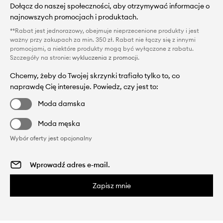
Dołącz do naszej społeczności, aby otrzymywać informacje o
najnowszych promocjach i produktach.
**Rabat jest jednorazowy, obejmuje nieprzecenione produkty i jest
ważny przy zakupach za min. 350 zł. Rabat nie łączy się z innymi
promocjami, a niektóre produkty mogą być wyłączone z rabatu.
Szczegóły na stronie:
wykluczenia z promocji
.
Chcemy, żeby do Twojej skrzynki trafiało tylko to, co
naprawdę Cię interesuje. Powiedz, czy jest to:
Moda damska
Moda męska
Wybór oferty jest opcjonalny
Zapisz mnie