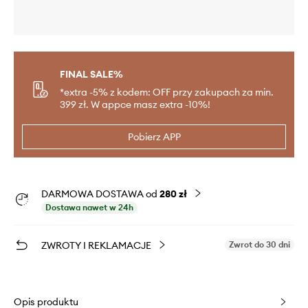
FINAL SALE%
*extra -5% z kodem: OFF przy zakupach za min.
399 zł. W appce masz extra -10%!
Pobierz APP
DARMOWA DOSTAWA od
280 zł
Dostawa nawet w 24h
ZWROTY I REKLAMACJE
Zwrot do 30 dni
Opis produktu