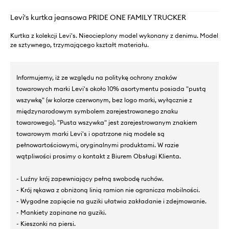
Levi's kurtka jeansowa PRIDE ONE FAMILY TRUCKER
Kurtka z kolekcji Levi's. Nieocieplony model wykonany z denimu. Model
ze sztywnego, trzymającego kształt materiału.
Informujemy, iż ze względu na politykę ochrony znaków
towarowych marki Levi's około 10% asortymentu posiada "pustą
wszywkę" (w kolorze czerwonym, bez logo marki, wyłącznie z
międzynarodowym symbolem zarejestrowanego znaku
towarowego). "Pusta wszywka" jest zarejestrowanym znakiem
towarowym marki Levi's i opatrzone nią modele są
pełnowartościowymi, oryginalnymi produktami. W razie
wątpliwości prosimy o kontakt z Biurem Obsługi Klienta.
- Luźny krój zapewniający pełną swobodę ruchów.
- Krój rękawa z obniżoną linią ramion nie ogranicza mobilności.
- Wygodne zapięcie na guziki ułatwia zakładanie i zdejmowanie.
- Mankiety zapinane na guziki.
- Kieszonki na piersi.