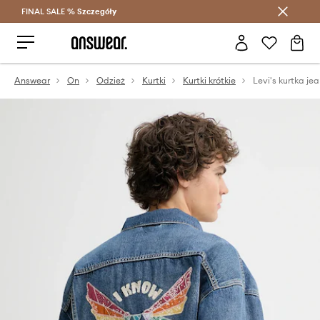
FINAL SALE %
Szczegóły
Oszczędzaj z Answear Club >
Answear
On
Odzież
Kurtki
Kurtki krótkie