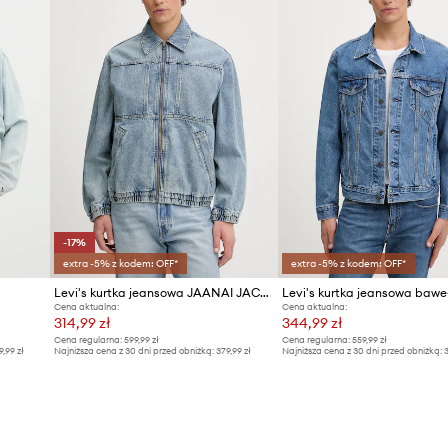
Producent
ID Produktu
-17%
extra -5% z kodem: OFF*
extra -5% z kodem: OFF*
Levi's kurtka jeansowa JAANAI JACKET
Cena aktualna:
Cena aktualna:
314,99 zł
344,99 zł
Cena regularna:
599,99 zł
Cena regularna:
559,99 zł
9,99 zł
Najniższa cena z 30 dni przed obniżką:
379,99 zł
Najniższa cena z 30 dni przed obniżką:
3