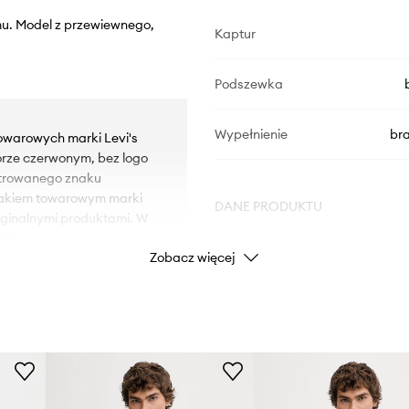
imu. Model z przewiewnego,
Kaptur
Podszewka
Wypełnienie
br
towarowych marki Levi's
orze czerwonym, bez logo
strowanego znaku
nakiem towarowym marki
DANE PRODUKTU
yginalnymi produktami. W
nta.
Zobacz więcej
Kod producenta
ości.
Kolor
owanie.
Marka