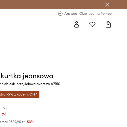
letter >
Regularne nowości >
Answear Club
Journal
Pomoc
s kurtka jeansowa
 niebieski przejściowa oversize A7150
xtra -5% z kodem: OFF*
lna:
 zł
arna:
2539,90 zł
-50%