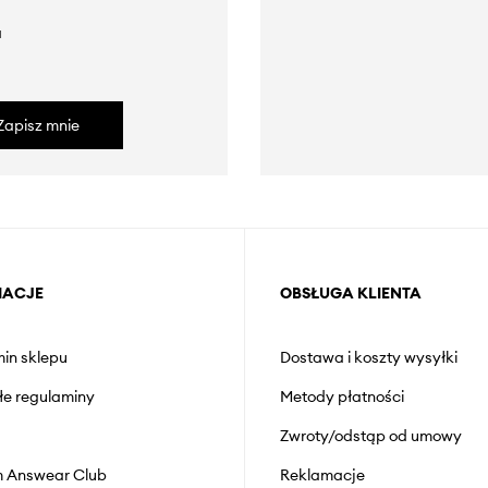
a
Zapisz mnie
MACJE
OBSŁUGA KLIENTA
in sklepu
Dostawa i koszty wysyłki
łe regulaminy
Metody płatności
Zwroty/odstąp od umowy
 Answear Club
Reklamacje