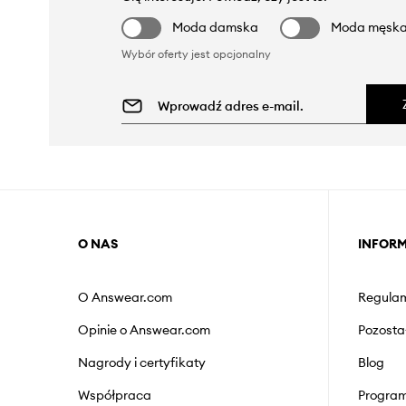
Moda damska
Moda męsk
Wybór oferty jest opcjonalny
O NAS
INFOR
O Answear.com
Regulam
Opinie o Answear.com
Pozosta
Nagrody i certyfikaty
Blog
Współpraca
Program