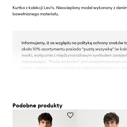
Kurtka z kolekcji Levi's. Nieocieplony model wykonany z den
bawełnianego materiału.
Informujemy, iż ze względu na politykę ochrony znaków 
około 10% asortymentu posiada "pustą wszywkę" (w kol
marki, wyłącznie z międzynarodowym symbolem zareje
towarowego). "Pusta wszywka" jest zarejestrowanym z
Levi's i opatrzone nią modele są pełnowartościowymi, or
razie wątpliwości prosimy o kontakt z Biurem Obsługi Klie
- Luźny krój zapewniający pełną swobodę ruchów.
- Krój rękawa z obniżoną linią ramion nie ogranicza mobiln
- Mankiety zapinane na guziki.
Podobne produkty
- Wygodne zapięcie na guziki ułatwia zakładanie i zdejm
- Dwie wsuwane i zapinane na guziki kieszenie boczne.
- Nieocieplony model bez podszewki.
- Długość rękawa(mierzona od kołnierza): 82 cm.