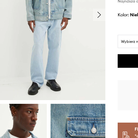
Najniższa c
Kolor:
ni
Wybierz 
F
*