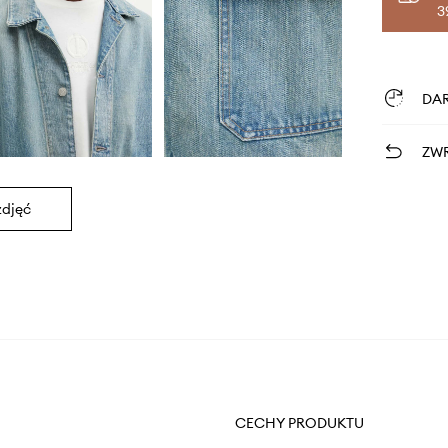
3
DA
ZWR
zdjęć
CECHY PRODUKTU