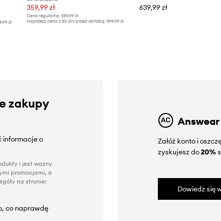
359,99 zł
639,99 zł
Cena regularna:
559,99 zł
Najniższa cena z 30 dni przed obniżką:
399,99 zł
9,99 zł
ze zakupy
Answear
 informacje o
Załóż konto i oszc
zyskujesz do
20%
s
dukty i jest ważny
nnymi promocjami, a
góły na stronie:
Dowiedz się w
to, co naprawdę