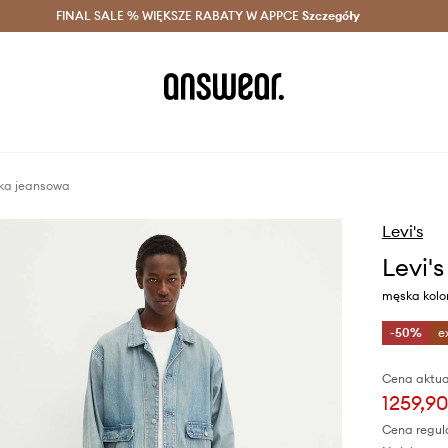
szczędzaj z Answear Club >
FINAL SALE % WIĘKSZE RABATY W APPCE
Dostawa nawet w 24h >
Szczegóły
News
tka jeansowa
Levi's
Levi'
męska kolor
-50%
e
Cena aktua
1259,90
Cena regul