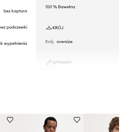
100 % Bawełna
bez kaptura
bez podszewki
KRÓJ
Krój
:
oversize
ak wypełnienia
WYMIARY
Model ze zdjęcia ma 185 cm
wzrostu i ma na sobie rozmiar L.
A7150
Rozmiarówka standardowa
Zalecamy wybór rozmiaru, jaki nosisz
niebieski
zazwyczaj.
Tabela rozmiarów
Levi's