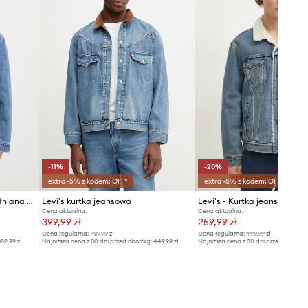
-11%
-20%
extra -5% z kodem: OFF*
extra -5% z kodem: OFF*
Levi's kurtka jeansowa bawełniana THE JACKET
Levi's kurtka jeansowa
Levi's - Kurtka jeansowa
Cena aktualna:
Cena aktualna:
399,99 zł
259,99 zł
Cena regularna:
739,99 zł
Cena regularna:
499,99 zł
82,99 zł
Najniższa cena z 30 dni przed obniżką:
449,99 zł
Najniższa cena z 30 dni przed obniżką