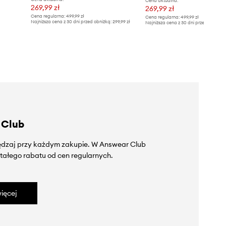
Cena aktualna:
269,99 zł
269,99 zł
Cena regularna:
499,99 zł
Cena regularna:
499,99 zł
Najniższa cena z 30 dni przed obniżką:
299,99 zł
Najniższa cena z 30 dni przed obniżką
 Club
zędzaj przy każdym zakupie. W Answear Club
tałego rabatu od cen regularnych.
ięcej