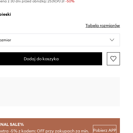
ena z 30 dni przed obniżką:
2539,90 zł
 -50%
ebieski
Tabela rozmiarów
rozmiar
Dodaj do koszyka
INAL SALE%
Pobierz APP
extra -5% z kodem: OFF przy zakupach za min.