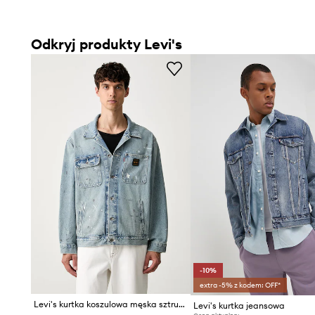
Odkryj produkty Levi's
-10%
extra -5% z kodem: OFF*
Levi's kurtka koszulowa męska sztruksowa SUNRISE
Levi's kurtka jeansowa