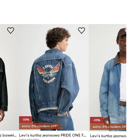
-10%
-10%
extra -5% z kodem: OFF*
extra -5% z kodem: OFF*
Levi's kurtka jeansowa męska bawełniana RELAXED FIT
Levi's kurtka jeansowa PRIDE ONE FAMILY TRUCKER
Levi's kurtka jeansowa
Cena aktualna: