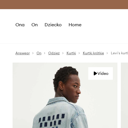
Premium Fashion Benefits >
O
Ona
On
Dziecko
Home
Answear
On
Odzież
Kurtki
Kurtki krótkie
Levi's kur
Video