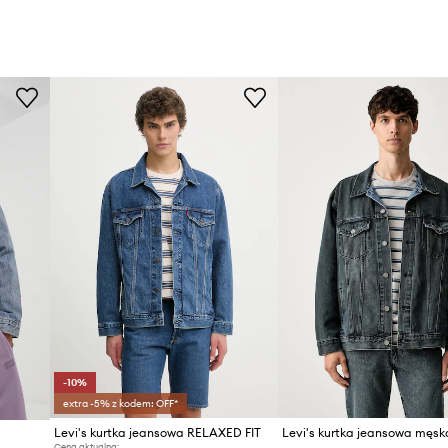
-10%
extra -5% z kodem: OFF*
Levi's kurtka jeansowa RELAXED FIT
Cena aktualna: