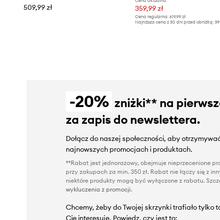
Cena aktualna:
509,99 zł
359,99 zł
Cena regularna:
619,99 zł
Najniższa cena z 30 dni przed obniżką:
39
-20%
zniżki** na pierws
za zapis do newslettera.
Dołącz do naszej społeczności, aby otrzymywać
najnowszych promocjach i produktach.
**Rabat jest jednorazowy, obejmuje nieprzecenione pro
przy zakupach za min. 350 zł. Rabat nie łączy się z i
niektóre produkty mogą być wyłączone z rabatu. Szcze
wykluczenia z promocji
.
Chcemy, żeby do Twojej skrzynki trafiało tylko 
Cię interesuje. Powiedz, czy jest to: