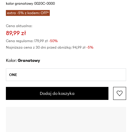
kolor granatowy 0020C-0000
extra -5% z kodem: OFF*
Cena aktualna:
89,99 zł
Cena regularna:
179,99 zł
-50%
Najniższa cena z 30 dni przed obniżką:
94,99 zł
 -5%
Kolor:
granatowy
ONE
Dodaj do koszyka