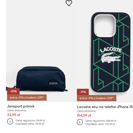
-10%
-11%
extra -5% z kodem: OFF*
extra -5% z kodem: OFF*
Jansport piórnik
Cena aktualna:
Cena aktualna:
33,99 zł
154,99 zł
Cena regularna:
59,99 zł
Cena regularna:
259,99 zł
Najniższa cena:
37,99 zł
Najniższa cena:
174,99 zł