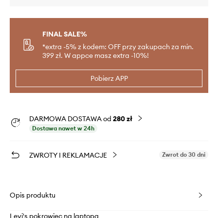
FINAL SALE%
*extra -5% z kodem: OFF przy zakupach za min.
399 zł. W appce masz extra -10%!
Pobierz APP
DARMOWA DOSTAWA od
280 zł
Dostawa nawet w 24h
ZWROTY I REKLAMACJE
Zwrot do 30 dni
Opis produktu
Levi's pokrowiec na laptopa