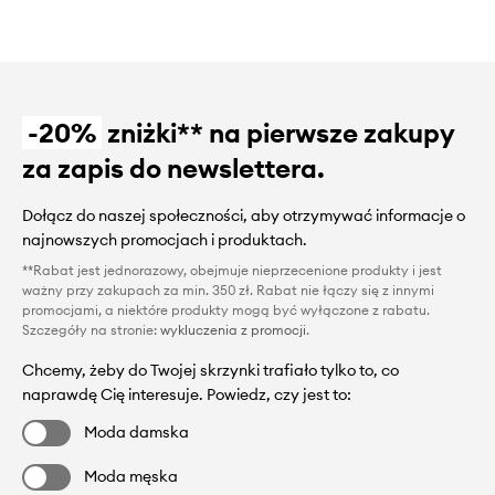
-20%
zniżki** na pierwsze zakupy
za zapis do newslettera.
Dołącz do naszej społeczności, aby otrzymywać informacje o
najnowszych promocjach i produktach.
**Rabat jest jednorazowy, obejmuje nieprzecenione produkty i jest
ważny przy zakupach za min. 350 zł. Rabat nie łączy się z innymi
promocjami, a niektóre produkty mogą być wyłączone z rabatu.
Szczegóły na stronie:
wykluczenia z promocji
.
Chcemy, żeby do Twojej skrzynki trafiało tylko to, co
naprawdę Cię interesuje. Powiedz, czy jest to:
Moda damska
Moda męska