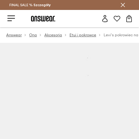
FINAL SALE %
Szczegóły
Oszczędzaj z Answear Club >
Answear
Ona
Akcesoria
Etui i pokrowce
Levi's pokrowiec na