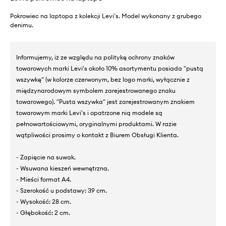
Pokrowiec na laptopa z kolekcji Levi's. Model wykonany z grubego
denimu.
Informujemy, iż ze względu na politykę ochrony znaków
towarowych marki Levi's około 10% asortymentu posiada "pustą
wszywkę" (w kolorze czerwonym, bez logo marki, wyłącznie z
międzynarodowym symbolem zarejestrowanego znaku
towarowego). "Pusta wszywka" jest zarejestrowanym znakiem
towarowym marki Levi's i opatrzone nią modele są
pełnowartościowymi, oryginalnymi produktami. W razie
wątpliwości prosimy o kontakt z Biurem Obsługi Klienta.
- Zapięcie na suwak.
- Wsuwana kieszeń wewnętrzna.
- Mieści format A4.
- Szerokość u podstawy: 39 cm.
- Wysokość: 28 cm.
- Głębokość: 2 cm.