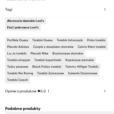
Tagi
Akcesoria damskie Levi's
Etui i pokrowce Levi's
Portfele Guess
Torebki Guess
Torebki listonoszki
Pinko torebki
Plecaki Adidas
Czapki z daszkiem damskie
Calvin Klein torebki
Liu Jo torebki
Plecaki Nike
Biustonosze damskie
Torebki shopper
Torebki kopertówki
Kapelusze damskie
Torby plażowe
Black Friday torebki
Tommy Hilfiger Torebki
Torebki Na Ramię
Torebki Zamszowe
Sukienki Dzianinowe
Torebki Coach
Opinie o produkcie
5.0
1
Podobne produkty