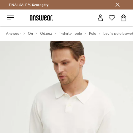
FINAL SALE %
Szczegóły
Oszczędzaj z Answear Club >
Answear
On
Odzież
T-shirty i polo
Polo
Levi's polo bawe