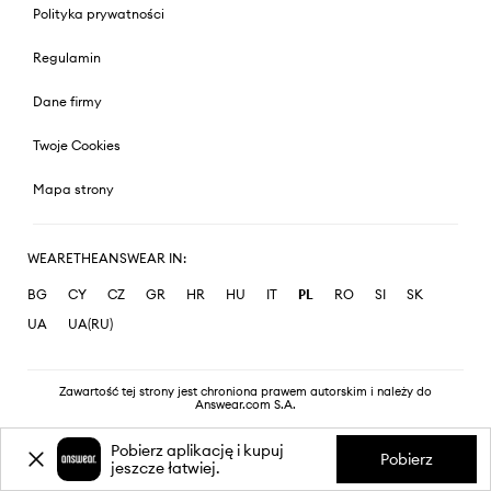
Polityka prywatności
Regulamin
Dane firmy
Twoje Cookies
Mapa strony
WEARETHEANSWEAR IN:
BG
CY
CZ
GR
HR
HU
IT
PL
RO
SI
SK
UA
UA(RU)
Zawartość tej strony jest chroniona prawem autorskim i należy do
Answear.com S.A.
Pobierz aplikację i kupuj
Pobierz
jeszcze łatwiej.