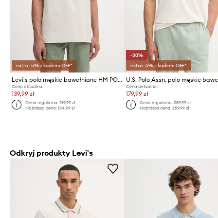
-30%
extra -5% z kodem: OFF*
extra -5% z kodem: OFF*
Levi's polo męskie bawełniane HM POLO
Cena aktualna:
Cena aktualna:
139,99 zł
179,99 zł
Cena regularna:
219,99 zł
Cena regularna:
259,99 zł
Najniższa cena:
154,99 zł
Najniższa cena:
259,99 zł
Odkryj produkty Levi's