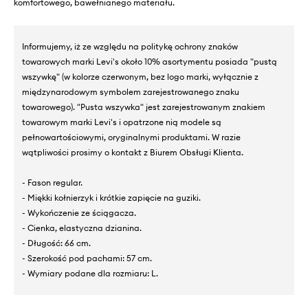
komfortowego, bawełnianego materiału.
Informujemy, iż ze względu na politykę ochrony znaków
towarowych marki Levi's około 10% asortymentu posiada "pustą
wszywkę" (w kolorze czerwonym, bez logo marki, wyłącznie z
międzynarodowym symbolem zarejestrowanego znaku
towarowego). "Pusta wszywka" jest zarejestrowanym znakiem
towarowym marki Levi's i opatrzone nią modele są
pełnowartościowymi, oryginalnymi produktami. W razie
wątpliwości prosimy o kontakt z Biurem Obsługi Klienta.
- Fason regular.
- Miękki kołnierzyk i krótkie zapięcie na guziki.
- Wykończenie ze ściągacza.
- Cienka, elastyczna dzianina.
- Długość: 66 cm.
- Szerokość pod pachami: 57 cm.
- Wymiary podane dla rozmiaru: L.