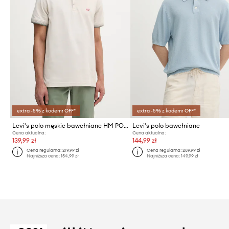
extra -5% z kodem: OFF*
extra -5% z kodem: OFF*
Levi's polo męskie bawełniane HM POLO
Levi's polo bawełniane
Cena aktualna:
Cena aktualna:
139,99 zł
144,99 zł
Cena regularna:
219,99 zł
Cena regularna:
289,99 zł
Najniższa cena:
154,99 zł
Najniższa cena:
149,99 zł