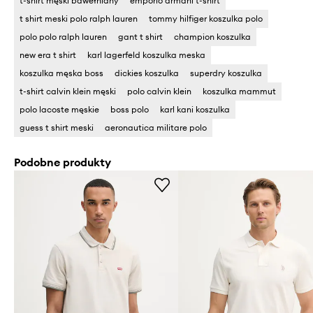
t-shirt męski bawełniany
emporio armani t-shirt
t shirt meski polo ralph lauren
tommy hilfiger koszulka polo
polo polo ralph lauren
gant t shirt
champion koszulka
new era t shirt
karl lagerfeld koszulka meska
koszulka męska boss
dickies koszulka
superdry koszulka
t-shirt calvin klein męski
polo calvin klein
koszulka mammut
polo lacoste męskie
boss polo
karl kani koszulka
guess t shirt meski
aeronautica militare polo
Podobne produkty