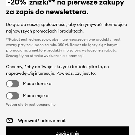
-20%
zniżki** na pierwsze zakupy
za zapis do newslettera.
Dołącz do naszej społeczności, aby otrzymywać informacje o
najnowszych promocjach i produktach.
**Rabat jest jednorazowy, obejmuje nieprzecenione produkty i jest
ważny przy zakupach za min. 350 zł. Rabat nie łączy się z innymi
promocjami, a niektóre produkty mogą być wyłączone z rabatu.
Szczegóły na stronie:
wykluczenia z promocji
.
Chcemy, żeby do Twojej skrzynki trafiało tylko to, co
naprawdę Cię interesuje. Powiedz, czy jest to:
Moda damska
Moda męska
Wybór oferty jest opcjonalny
Zapisz mnie