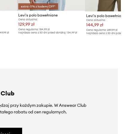
extra -5% z kodem: OFF*
Levi's polo bawełniane
Levi's polo bawełniane
Cena aktualna:
Cena aktualna:
129,99 zł
144,99 zł
Cena regularna:
184,99 zł
Cena regularna:
289,99 zł
49,99 zł
Najniższa cena z 30 dni przed obniżką:
134,99 zł
Najniższa cena z 30 dni przed obniżką
 Club
zędzaj przy każdym zakupie. W Answear Club
tałego rabatu od cen regularnych.