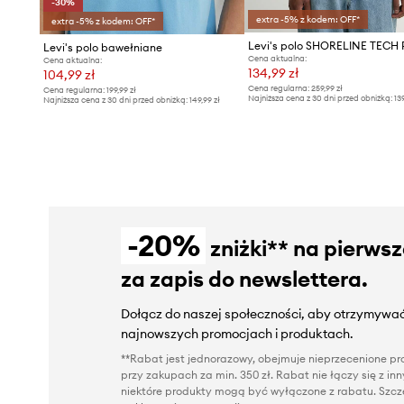
-30%
extra -5% z kodem: OFF*
extra -5% z kodem: OFF*
Levi's polo SHORELINE TECH
Levi's polo bawełniane
Cena aktualna:
Cena aktualna:
134,99 zł
104,99 zł
Cena regularna:
259,99 zł
Cena regularna:
199,99 zł
Najniższa cena z 30 dni przed obniżką:
13
Najniższa cena z 30 dni przed obniżką:
149,99 zł
-20%
zniżki** na pierws
za zapis do newslettera.
Dołącz do naszej społeczności, aby otrzymywać
najnowszych promocjach i produktach.
**Rabat jest jednorazowy, obejmuje nieprzecenione pro
przy zakupach za min. 350 zł. Rabat nie łączy się z i
niektóre produkty mogą być wyłączone z rabatu. Szcze