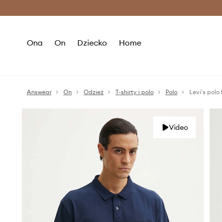
Premium Fashion Benefits >
O
Ona
On
Dziecko
Home
Answear
On
Odzież
T-shirty i polo
Polo
Levi's polo
Video