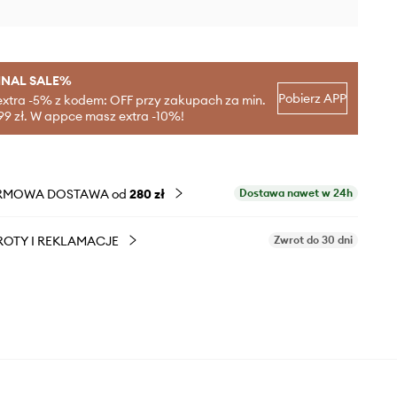
INAL SALE%
Pobierz APP
extra -5% z kodem: OFF przy zakupach za min.
99 zł. W appce masz extra -10%!
RMOWA DOSTAWA od
280 zł
Dostawa nawet w 24h
OTY I REKLAMACJE
Zwrot do 30 dni