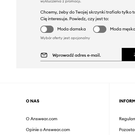
wykluczenia z promocji
.
Chcemy, żeby do Twojej skrzynki trafiało tylko 
Cię interesuje. Powiedz, czy jest to:
Moda damska
Moda męsk
Wybór oferty jest opcjonalny
O NAS
INFOR
O Answear.com
Regulam
Opinie o Answear.com
Pozosta