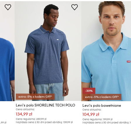
ID Produktu
ości.
-30%
extra -5% z kodem: OFF*
extra -5% z kodem: OFF*
Levi's polo SHORELINE TECH POLO
Levi's polo bawełniane
Cena aktualna:
Cena aktualna:
134,99 zł
104,99 zł
Cena regularna:
259,99 zł
Cena regularna:
199,99 zł
Najniższa cena z 30 dni przed obniżką:
139,99 zł
4,99 zł
Najniższa cena z 30 dni przed obniżką:
1