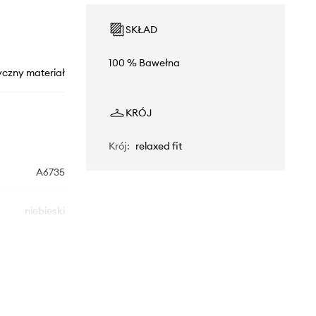
SKŁAD
100 % Bawełna
yczny materiał
KRÓJ
Krój
:
relaxed fit
A6735
niebieski
Levi's