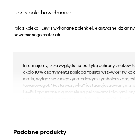
Levi's polo bawełniane
Polo z kolekcji Levi's wykonane z cienkiej, elastycznej dziani
bawełnianego materiału.
Informujemy, iż ze względu na politykę ochrony znaków 
około 10% asortymentu posiada "pustą wszywkę" (w kol
marki, wyłącznie z międzynarodowym symbolem zareje
towarowego). "Pusta wszywka" jest zarejestrowanym z
Levi's i opatrzone nią modele są pełnowartościowymi, or
razie wątpliwości prosimy o kontakt z Biurem Obsługi Klie
- Luźny krój zapewniający pełną swobodę ruchów.
- Model z kołnierzykiem.
- Krótkie zapięcie na guziki ułatwia sprawną wentylację 
Podobne produkty
ściąganie.