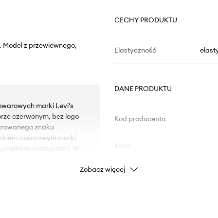
CECHY PRODUKTU
ny. Model z przewiewnego,
Elastyczność
elast
DANE PRODUKTU
towarowych marki Levi's
orze czerwonym, bez logo
Kod producenta
strowanego znaku
nakiem towarowym marki
Kolor
yginalnymi produktami. W
nta.
Zobacz więcej
Marka
Producent
oraz swobodne ubieranie i