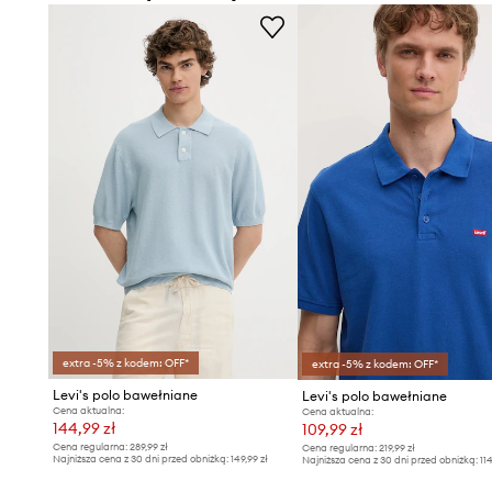
- Krótki rękaw.
- Krój rękawa z obniżoną linią ramion nie ogranicza mobiln
- Z przodu wyhaftowane logo marki.
- Długość: 75 cm.
- Szerokość pod pachami: 60 cm.
- Wymiary podane dla rozmiaru: L.
extra -5% z kodem: OFF*
extra -5% z kodem: OFF*
Levi's polo bawełniane
Levi's polo bawełniane
Cena aktualna:
Cena aktualna:
144,99 zł
109,99 zł
Cena regularna:
289,99 zł
Cena regularna:
219,99 zł
Najniższa cena z 30 dni przed obniżką:
149,99 zł
Najniższa cena z 30 dni przed obniżką:
11