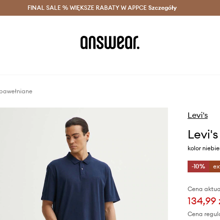
szczędzaj z Answear Club >
FINAL SALE % WIĘKSZE RABATY W APPCE
Dostawa nawet w 24h >
Szczegóły
News
 bawełniane
Levi's
Levi'
kolor niebi
-10%
ex
Cena aktua
134,99 
Cena regul