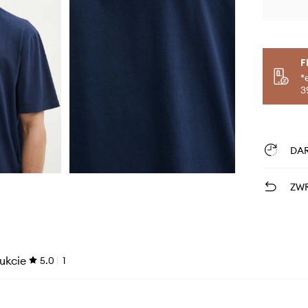
F
*
3
DA
ZWR
ukcie
5.0
1