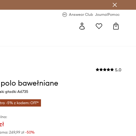
letter >
Regularne nowości >
Answear Club
Journal
Pomoc
5.0
s polo bawełniane
eski gładki A6735
tra -5% z kodem: OFF*
lna:
zł
arna:
269,99 zł
-50%