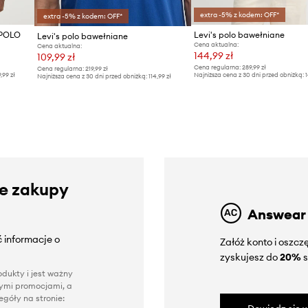
extra -5% z kodem: OFF*
extra -5% z kodem: OFF*
 POLO
Levi's polo bawełniane
Levi's polo bawełniane
Cena aktualna:
Cena aktualna:
144,99 zł
109,99 zł
Cena regularna:
289,99 zł
Cena regularna:
219,99 zł
9,99 zł
Najniższa cena z 30 dni przed obniżką:
1
Najniższa cena z 30 dni przed obniżką:
114,99 zł
ze zakupy
Answear
 informacje o
Załóż konto i oszc
zyskujesz do
20%
s
dukty i jest ważny
nnymi promocjami, a
góły na stronie: