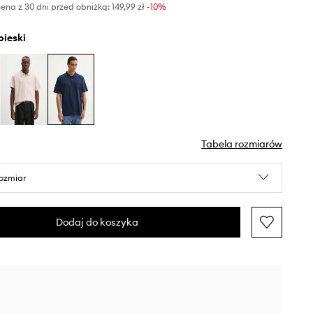
ena z 30 dni przed obniżką:
149,99 zł
 -10%
ebieski
Tabela rozmiarów
rozmiar
Dodaj do koszyka