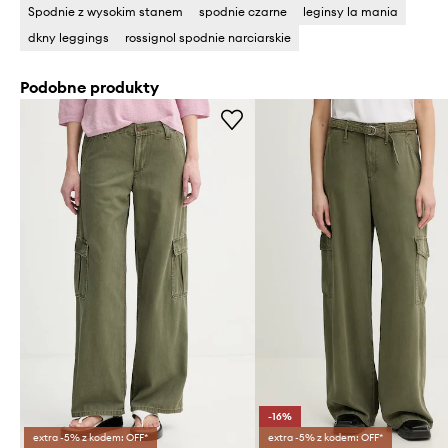
Spodnie z wysokim stanem
spodnie czarne
leginsy la mania
dkny leggings
rossignol spodnie narciarskie
Podobne produkty
-16%
extra -5% z kodem: OFF*
extra -5% z kodem: OFF*