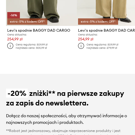
-16%
extra -5% z kodem: OFF*
extra -5% z kodem: OFF*
Levi's spodnie BAGGY DAD CARGO
Levi's spodnie BAGGY DAD CA
Cena aktualna:
Cena aktualna:
254,99 zł
254,99 zł
Cena regularna:
509,99 zł
Cena regularna:
509,99 zł
Najniższa cena:
305,99 zł
Najniższa cena:
279,99 zł
-20%
zniżki** na pierwsze zakupy
za zapis do newslettera.
Dołącz do naszej społeczności, aby otrzymywać informacje o
najnowszych promocjach i produktach.
**Rabat jest jednorazowy, obejmuje nieprzecenione produkty i jest