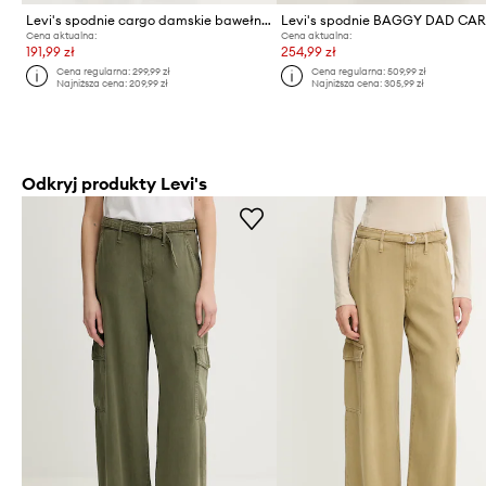
Levi's spodnie cargo damskie bawełniane SUPERLOW LOOSE CARGO ND
Levi's spodnie BAGGY DAD CA
Cena aktualna:
Cena aktualna:
191,99 zł
254,99 zł
Cena regularna:
299,99 zł
Cena regularna:
509,99 zł
Najniższa cena:
209,99 zł
Najniższa cena:
305,99 zł
Odkryj produkty Levi's