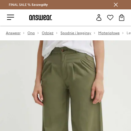
FINAL SALE %
Szczegóły
Oszczędzaj z Answear Club >
Answear
Ona
Odzież
Spodnie i legginsy
Materiałowe
Le