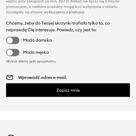
ważny przy zakupach za min. 350 zł. Rabat nie łączy się z innymi
promocjami, a niektóre produkty mogą być wyłączone z rabatu.
Szczegóły na stronie:
wykluczenia z promocji
.
Chcemy, żeby do Twojej skrzynki trafiało tylko to, co
naprawdę Cię interesuje. Powiedz, czy jest to:
Moda damska
Moda męska
Wybór oferty jest opcjonalny
Zapisz mnie