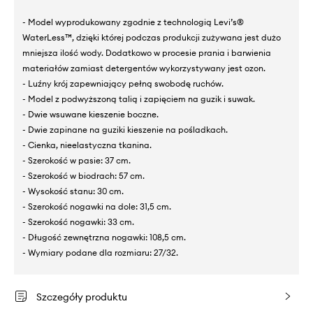
- Model wyprodukowany zgodnie z technologią Levi’s®
WaterLess™, dzięki której podczas produkcji zużywana jest dużo
mniejsza ilość wody. Dodatkowo w procesie prania i barwienia
materiałów zamiast detergentów wykorzystywany jest ozon.
- Luźny krój zapewniający pełną swobodę ruchów.
- Model z podwyższoną talią i zapięciem na guzik i suwak.
- Dwie wsuwane kieszenie boczne.
- Dwie zapinane na guziki kieszenie na pośladkach.
- Cienka, nieelastyczna tkanina.
- Szerokość w pasie: 37 cm.
- Szerokość w biodrach: 57 cm.
- Wysokość stanu: 30 cm.
- Szerokość nogawki na dole: 31,5 cm.
- Szerokość nogawki: 33 cm.
- Długość zewnętrzna nogawki: 108,5 cm.
- Wymiary podane dla rozmiaru: 27/32.
Szczegóły produktu