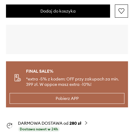
Dodaj do koszyka
FINAL SALE%
*extra -5% z kodem: OFF przy zakupach za min.
399 zł. W appce masz extra -10%!
Pobierz APP
DARMOWA DOSTAWA od
280 zł
Dostawa nawet w 24h