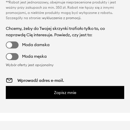
**Rabat jest jednorazowy, obejmuje nieprzecenione produkty i jest
ważny przy zakupach za min. 350 zł. Rabat nie łączy się z innymi
promocjami, a niektóre produkty mogą być wyłączone z rabatu.
Szczegóły na stronie:
wykluczenia z promocji
.
Chcemy, żeby do Twojej skrzynki trafiało tylko to, co
naprawdę Cię interesuje. Powiedz, czy jest to:
Moda damska
Moda męska
Wybór oferty jest opcjonalny
Zapisz mnie