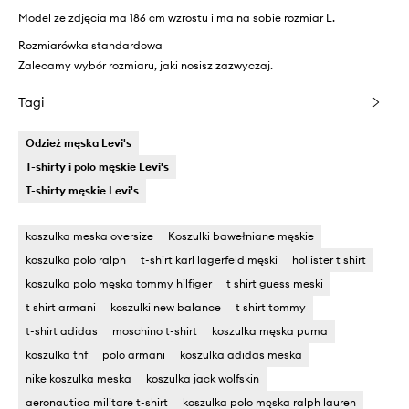
Model ze zdjęcia ma 186 cm wzrostu i ma na sobie rozmiar L.
Rozmiarówka standardowa
Zalecamy wybór rozmiaru, jaki nosisz zazwyczaj.
Tagi
Odzież męska Levi's
T-shirty i polo męskie Levi's
T-shirty męskie Levi's
koszulka meska oversize
Koszulki bawełniane męskie
koszulka polo ralph
t-shirt karl lagerfeld męski
hollister t shirt
koszulka polo męska tommy hilfiger
t shirt guess meski
t shirt armani
koszulki new balance
t shirt tommy
t-shirt adidas
moschino t-shirt
koszulka męska puma
koszulka tnf
polo armani
koszulka adidas meska
nike koszulka meska
koszulka jack wolfskin
aeronautica militare t-shirt
koszulka polo męska ralph lauren