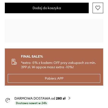
Dodaj do koszyka
FINAL SALE%
*extra -5% z kodem: OFF przy zakupach za min.
399 zł. W appce masz extra -10%!
Pobierz APP
DARMOWA DOSTAWA od
280 zł
Dostawa nawet w 24h