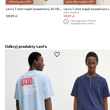
-25% z kodem: OFF*
extra -5% z kodem: OFF*
Levi's T-shirt męski bawełniany SS ORIGINAL HM
Cena aktualna:
109,99 zł
101,99 zł
Cena regularna:
149,99 zł
Najniższa cena:
119,99 zł
Odkryj produkty Levi's