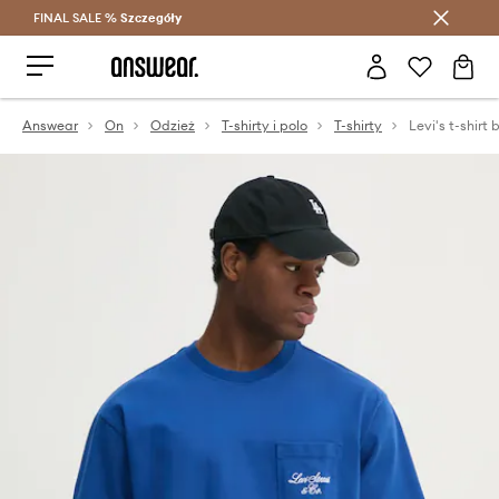
FINAL SALE %
Szczegóły
Oszczędzaj z Answear Club >
Answear
On
Odzież
T-shirty i polo
T-shirty