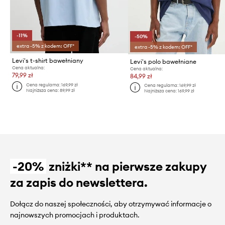
-11%
-50%
extra -5% z kodem: OFF*
extra -5% z kodem: OFF*
Levi's t-shirt bawełniany
Levi's polo bawełniane
Cena aktualna:
Cena aktualna:
79,99 zł
84,99 zł
Cena regularna:
169,99 zł
Cena regularna:
169,99 zł
Najniższa cena:
89,99 zł
Najniższa cena:
169,99 zł
-20%
zniżki** na pierwsze zakupy
za zapis do newslettera.
Dołącz do naszej społeczności, aby otrzymywać informacje o
najnowszych promocjach i produktach.