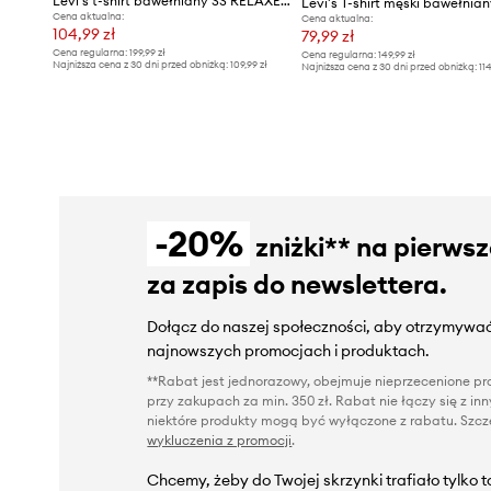
Levi's t-shirt bawełniany SS RELAXED FIT TEE
Cena aktualna:
Cena aktualna:
104,99 zł
79,99 zł
Cena regularna:
199,99 zł
Cena regularna:
149,99 zł
Najniższa cena z 30 dni przed obniżką:
109,99 zł
Najniższa cena z 30 dni przed obniżką:
11
-20%
zniżki** na pierws
za zapis do newslettera.
Dołącz do naszej społeczności, aby otrzymywać
najnowszych promocjach i produktach.
**Rabat jest jednorazowy, obejmuje nieprzecenione pro
przy zakupach za min. 350 zł. Rabat nie łączy się z i
niektóre produkty mogą być wyłączone z rabatu. Szcze
wykluczenia z promocji
.
Chcemy, żeby do Twojej skrzynki trafiało tylko 