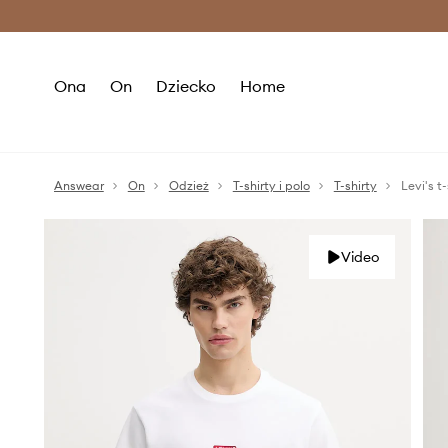
Premium Fashion Benefits >
O
Ona
On
Dziecko
Home
Answear
On
Odzież
T-shirty i polo
T-shirty
Levi's t
Video