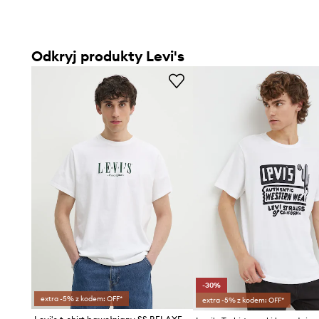
Odkryj produkty Levi's
-30%
extra -5% z kodem: OFF*
extra -5% z kodem: OFF*