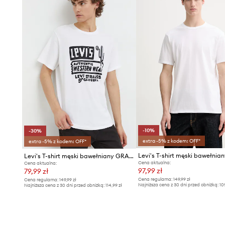
- Szerokość pod pachami: 59 cm.
- Wymiary podane dla rozmiaru: L.
-10%
-30%
extra -5% z kodem: OFF*
extra -5% z kodem: OFF*
Levi's T-shirt męski bawełniany GRAPHIC CREWNECK
Cena aktualna:
Cena aktualna:
97,99 zł
79,99 zł
Cena regularna:
149,99 zł
Cena regularna:
149,99 zł
Najniższa cena z 30 dni przed obniżką:
10
Najniższa cena z 30 dni przed obniżką:
114,99 zł