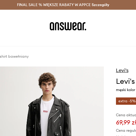
szczędzaj z Answear Club >
FINAL SALE % WIĘKSZE RABATY W APPCE
Dostawa nawet w 24h >
Szczegóły
News
-shirt bawełniany
Levi's
Levi's
męski kolor
extra -5%
Cena aktua
69,99 z
Cena regul