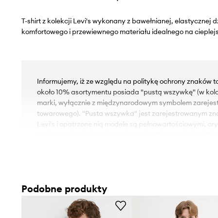
T-shirt z kolekcji Levi's wykonany z bawełnianej, elastycznej 
komfortowego i przewiewnego materiału idealnego na cieplejs
Informujemy, iż ze względu na politykę ochrony znaków 
około 10% asortymentu posiada "pustą wszywkę" (w kol
marki, wyłącznie z międzynarodowym symbolem zareje
towarowego). "Pusta wszywka" jest zarejestrowanym z
Levi's i opatrzone nią modele są pełnowartościowymi, or
razie wątpliwości prosimy o kontakt z Biurem Obsługi Klie
- Luźny krój zapewniający pełną swobodę ruchów.
- Krótki rękaw.
- Krój rękawa z obniżoną linią ramion nie ogranicza mobiln
Podobne produkty
- Klasyczny, okrągły dekolt.
- Model z nadrukiem.
- Długość: 73 cm.