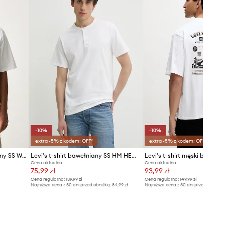
-10%
-10%
extra -5% z kodem: OFF*
extra -5% z kodem: OFF*
Levi's T-shirt męski bawełniany SS WORKWEAR PKT
Levi's t-shirt bawełniany SS HM HENLEY
Cena aktualna:
Cena aktualna:
75,99 zł
93,99 zł
Cena regularna:
139,99 zł
Cena regularna:
149,99 zł
Najniższa cena z 30 dni przed obniżką:
84,99 zł
Najniższa cena z 30 dni przed obniżką