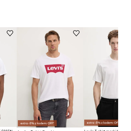
extra -5% z kodem: OFF*
extra -5% z kodem: OFF*