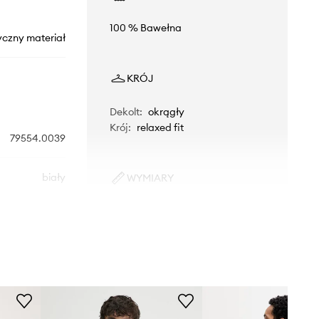
100 % Bawełna
yczny materiał
KRÓJ
Dekolt
:
okrągły
Krój
:
relaxed fit
79554.0039
biały
WYMIARY
Model ze zdjęcia ma 186 cm
Levi's
wzrostu i ma na sobie rozmiar L.
Rozmiarówka standardowa
Zalecamy wybór rozmiaru, jaki nosisz
zazwyczaj.
Tabela rozmiarów