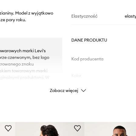
dzianiny. Model z wyjątkowo
Elastyczność
elast
ze pory roku.
DANE PRODUKTU
towarowych marki Levi's
orze czerwonym, bez logo
Kod producenta
strowanego znaku
nakiem towarowym marki
Kolor
yginalnymi produktami. W
nta.
Zobacz więcej
Marka
Producent
ości.
ID Produktu