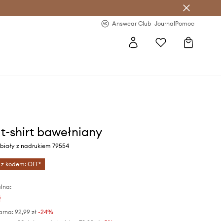
letter >
Regularne nowości >
Answear Club
Journal
Pomoc
 t-shirt bawełniany
 biały z nadrukiem 79554
 z kodem: OFF*
lna:
ł
arna:
92,99 zł
-24%