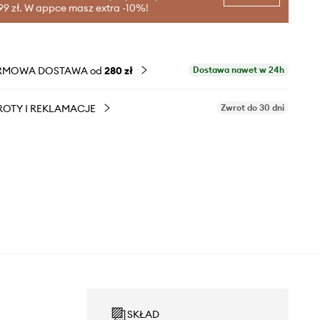
99 zł. W appce masz extra -10%!
RMOWA DOSTAWA od
280 zł
Dostawa nawet w 24h
OTY I REKLAMACJE
Zwrot do 30 dni
SKŁAD