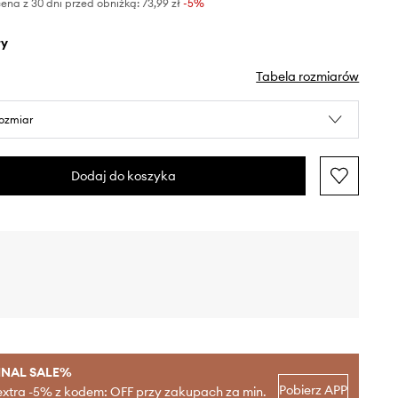
ena z 30 dni przed obniżką:
73,99 zł
 -5%
ły
Tabela rozmiarów
rozmiar
Dodaj do koszyka
INAL SALE%
Pobierz APP
extra -5% z kodem: OFF przy zakupach za min.