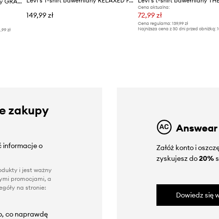
Levi's T-shirt bawełniany RELAXED FIT TEE
Levi's T-shirt męski bawełniany GRAPHIC CREWNECK
Cena aktualna:
149,99 zł
72,99 zł
Cena regularna:
139,99 zł
Najniższa cena z 30 dni przed obniżką:
1
4,99 zł
ze zakupy
Answear
 informacje o
Załóż konto i oszc
zyskujesz do
20%
s
dukty i jest ważny
nnymi promocjami, a
góły na stronie:
Dowiedz się w
to, co naprawdę