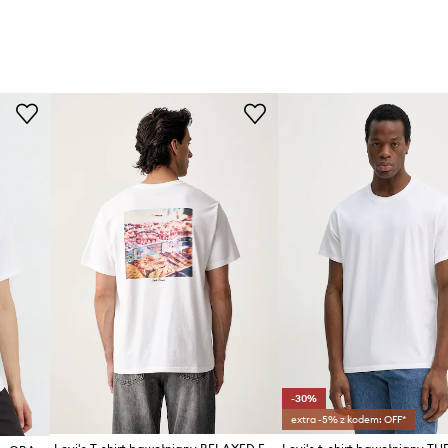
-30%
extra -5% z kodem: OFF*