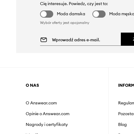
Cię interesuje. Powiedz, czy jest to:
Moda damska
Moda męsk
Wybór oferty jest opcjonalny
O NAS
INFOR
O Answear.com
Regulam
Opinie o Answear.com
Pozosta
Nagrody i certyfikaty
Blog