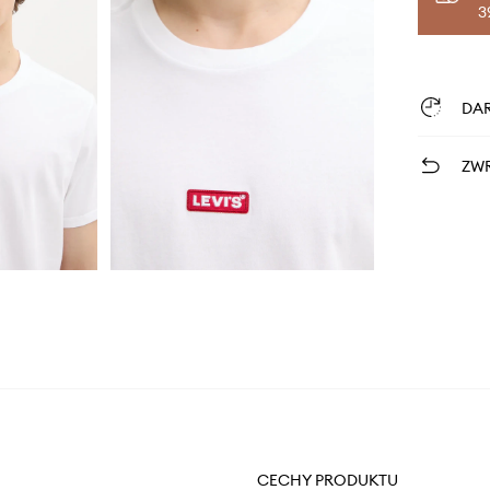
3
DA
ZWR
CECHY PRODUKTU