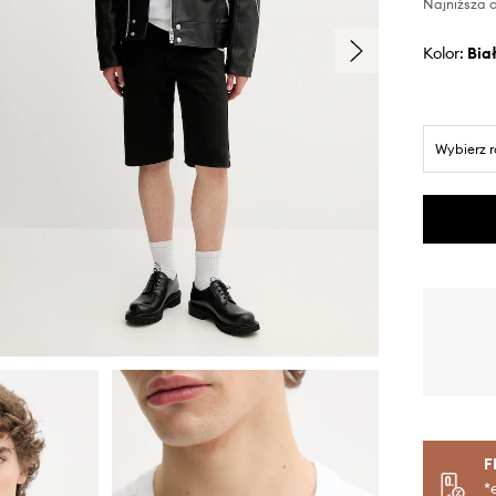
Najniższa c
Kolor:
bia
Wybierz 
F
*