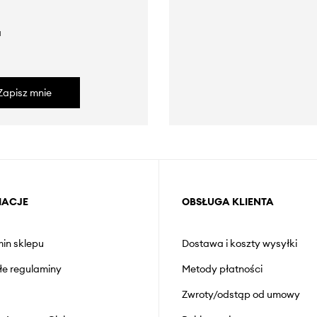
a
Zapisz mnie
MACJE
OBSŁUGA KLIENTA
in sklepu
Dostawa i koszty wysyłki
łe regulaminy
Metody płatności
Zwroty/odstąp od umowy