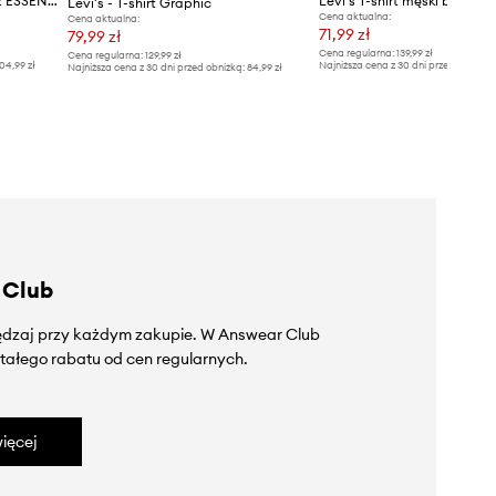
Levi's t-shirt bawełniany THE ESSENTIAL TEE
Levi's T-shirt męski bawełn
Levi's - T-shirt Graphic
Cena aktualna:
Cena aktualna:
71,99 zł
79,99 zł
Cena regularna:
139,99 zł
Cena regularna:
129,99 zł
04,99 zł
Najniższa cena z 30 dni przed obniżką
Najniższa cena z 30 dni przed obniżką:
84,99 zł
 Club
zędzaj przy każdym zakupie. W Answear Club
tałego rabatu od cen regularnych.
ięcej