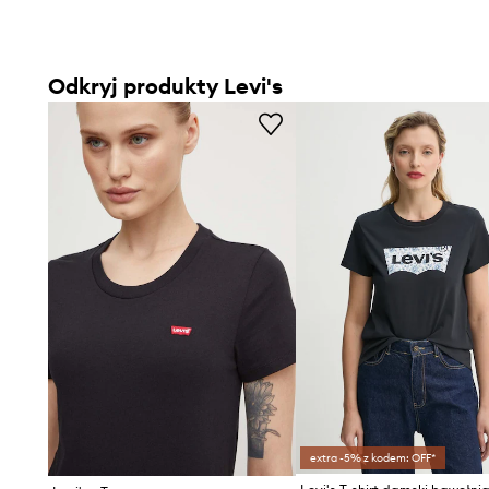
Odkryj produkty Levi's
extra -5% z kodem: OFF*