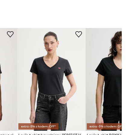
extra -5% z kodem: OFF*
extra -5% z kodem: OFF*