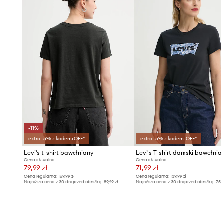
Wzór z nadrukiem
, dodający modelowi indywidualnego 
-11%
extra -5% z kodem: OFF*
extra -5% z kodem: OFF*
Levi's t-shirt bawełniany
Cena aktualna:
Cena aktualna:
79,99 zł
71,99 zł
Cena regularna:
169,99 zł
Cena regularna:
139,99 zł
Najniższa cena z 30 dni przed obniżką:
89,99 zł
Najniższa cena z 30 dni przed obniżką:
75