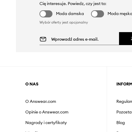
Cię interesuje. Powiedz, czy jest to:
Moda damska
Moda męsk
Wybór oferty jest opcjonalny
O NAS
INFOR
O Answear.com
Regulam
Opinie o Answear.com
Pozosta
Nagrody i certyfikaty
Blog