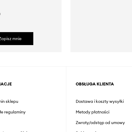
a
Zapisz mnie
MACJE
OBSŁUGA KLIENTA
in sklepu
Dostawa i koszty wysyłki
łe regulaminy
Metody płatności
Zwroty/odstąp od umowy