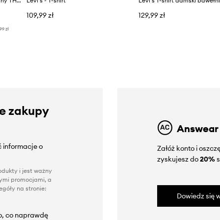
Levi's T-shirt damski bawełniany THE PERFECT
Levi's - T-shirt
109,99 zł
129,99 zł
99 zł
ze zakupy
Answear
 informacje o
Załóż konto i oszc
zyskujesz do
20%
s
dukty i jest ważny
nnymi promocjami, a
góły na stronie:
Dowiedz się w
to, co naprawdę