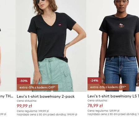
charakteru
-24%
-50%
extra -5% z kodem: OFF*
extra -5% z kodem: OFF*
Levi's T-shirt damski bawełniany THE PERFECT
Levi's t-shirt bawełniany 2-pack
Cena aktualna:
Cena aktualna:
78,99 zł
99,99 zł
Cena regularna:
129,99 zł
Cena regularna:
199,99 zł
,99 zł
Najniższa cena z 30 dni przed obniżką:
1
Najniższa cena z 30 dni przed obniżką:
199,99 zł