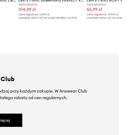
Levi's T-shirt damski bawełniany z elastanem HAYES
Levi's t-shirt bawełniany PERFECT VNECK 2-pack
Levi's t-shirt BOXY VNECK 
Cena aktualna:
Cena aktualna:
104,99 zł
55,99 zł
Cena regularna:
169,99 zł
Cena regularna:
109,99 zł
Najniższa cena z 30 dni przed obniżką:
114,99 zł
Najniższa cena z 30 dni przed obniżką
 Club
zędzaj przy każdym zakupie. W Answear Club
tałego rabatu od cen regularnych.
ięcej