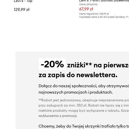
Levi's - Top
Cena aktualna:
67,99 zł
129,99 zł
Cena regularna:
139,99 zł
Najniższa cena z 30 dni przed obniżką:
71,
-20%
zniżki** na pierws
za zapis do newslettera.
Dołącz do naszej społeczności, aby otrzymywać
najnowszych promocjach i produktach.
**Rabat jest jednorazowy, obejmuje nieprzecenione pro
przy zakupach za min. 350 zł. Rabat nie łączy się z i
niektóre produkty mogą być wyłączone z rabatu. Szcze
wykluczenia z promocji
.
Chcemy, żeby do Twojej skrzynki trafiało tylko 