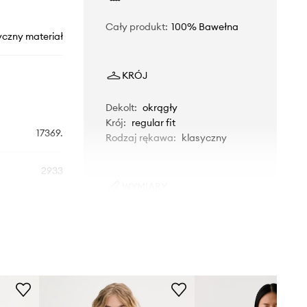
Cały produkt
:
100% Bawełna
yczny materiał
KRÓJ
Dekolt
:
okrągły
Krój
:
regular fit
17369.
Rodzaj rękawa
:
klasyczny
2933
WYMIARY
czarny
Długość
:
57,5 cm
Szerokość pod pachami
:
45,5
Levi's
cm
Wymiary podane dla rozmiaru
:
S
Modelka ze zdjęcia ma 176 cm
wzrostu i ma na sobie rozmiar S.