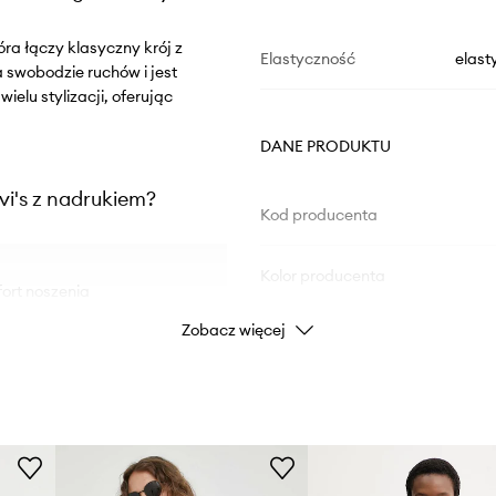
óra łączy klasyczny krój z
Elastyczność
elast
swobodzie ruchów i jest
elu stylizacji, oferując
DANE PRODUKTU
vi's z nadrukiem?
Kod producenta
Kolor producenta
ort noszenia
Zobacz więcej
Kolor
i miękkości
 nie krępując ruchów
Marka
 zestawień
ID Produktu