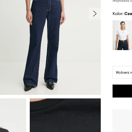
Najniższa c
Kolor:
cz
Wybierz 