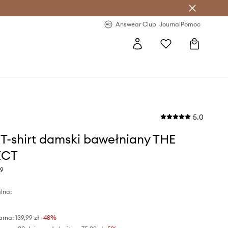
letter >
Regularne nowości >
Answear Club
Journal
Pomoc
5.0
s T-shirt damski bawełniany THE
ECT
69
lna:
arna:
139,99 zł
-48%