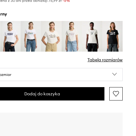
ena z 30 dni przed obniżką:
75,99 zł
 -5%
arny
Tabela rozmiarów
rozmiar
Dodaj do koszyka