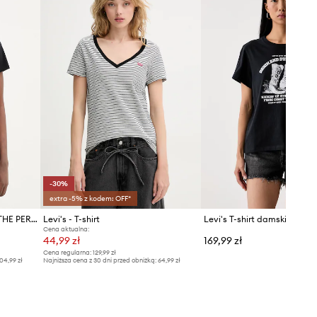
Rozmiarówka zaniżona
Zalecamy wybór rozmiaru większego,
niż nosisz zazwyczaj.
Tabela rozmiarów
-30%
extra -5% z kodem: OFF*
Levi's t-shirt bawełniany LS THE PERFECT TEE CACTUS FLOWER
Levi's - T-shirt
Cena aktualna:
44,99 zł
169,99 zł
Cena regularna:
129,99 zł
04,99 zł
Najniższa cena z 30 dni przed obniżką:
64,99 zł