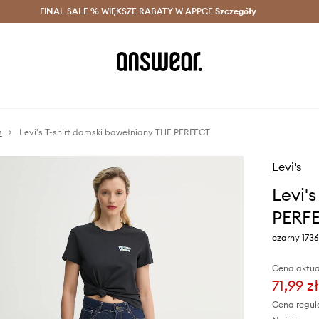
szczędzaj z Answear Club >
FINAL SALE % WIĘKSZE RABATY W APPCE
Dostawa nawet w 24h >
Szczegóły
News
m
Levi's T-shirt damski bawełniany THE PERFECT
Levi's
Levi'
PERF
czarny 173
Cena aktua
71,99 zł
Cena regul