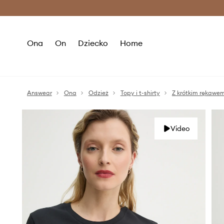
Premium Fashion Benefits >
O
Ona
On
Dziecko
Home
Answear
Ona
Odzież
Topy i t-shirty
Z krótkim rękawe
Video