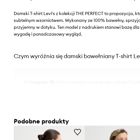
Damski T-shirt Levi's z kolekcji THE PERFECT to propozycja, kt
subtelnym wzornictwem. Wykonany ze 100% bawełny, sprzyja 
przyjemny w dotyku. Ten model z nadrukiem stanowi bazę dla wi
wygodę i ponadczasowy wygląd.
Czym wyróżnia się damski bawełniany T-shirt Le
Krój
regular fit
, który pozwala na swobodę ruchów i komf
Wykonanie ze
100% bawełny
, co sprzyja przewiewności 
Elastyczny materiał
, który dopasowuje się do sylwetki,
Podobne produkty
Styl
casual
, odpowiedni do różnorodnych, nieformalnych
Okrągły dekolt
, który estetycznie układa się wokół szyi