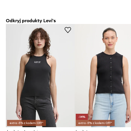
Odkryj produkty Levi's
-14%
extra -5% z kodem: OFF*
extra -5% z kodem: OFF*