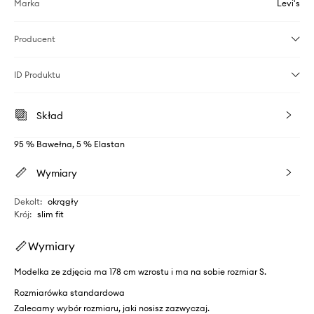
Marka
Levi's
Producent
ID Produktu
Skład
95 % Bawełna, 5 % Elastan
Wymiary
Dekolt
:
okrągły
Krój
:
slim fit
Wymiary
Modelka ze zdjęcia ma 178 cm wzrostu i ma na sobie rozmiar S.
Rozmiarówka standardowa
Zalecamy wybór rozmiaru, jaki nosisz zazwyczaj.