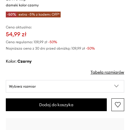
damski kolor czarny
-50%
extra -5% z kodem: OFF*
Cena aktualna:
54,99 zł
Cena regularna:
109,99 zł
-50%
Najniższa cena z 30 dni przed obniżką:
109,99 zł
 -50%
Kolor:
czarny
Tabela rozmiarów
Wybierz rozmiar
Dodaj do koszyka