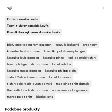
Tagi
Odzież damska Levi's
Topy i t-shirty damskie Levi's
Koszulki bez rękawów damskie Levi's
biały crop top na ramiączkach
koszulki bokserki
crop topy
koszulka biała damska
koszulka polo tommy hilfiger
koszulka levis damska
koszulka pinko
karl lagerfeld t shirt
tommy hilfiger t shirt damski
t shirt adidas
koszulka guess damska
koszulka philipp plein
T-shirt Calvin Klein damski
t shirt la mania
t-shirt polo ralph lauren damski
medicine t shirt damski
the north face t-shirt damski
under armour longsleeve
marco polo t shirt
bluzka levis
Podobne produkty