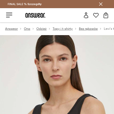
FINAL SALE %
Szczegóły
Oszczędzaj z Answear Club >
Answear
Ona
Odzież
Topy i t-shirty
Bez rękawów
Levi's 