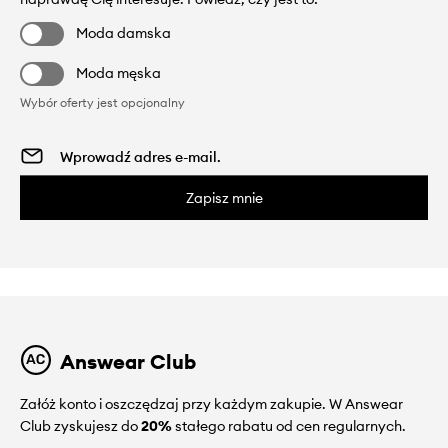
Moda damska
Moda męska
Wybór oferty jest opcjonalny
Zapisz mnie
Answear Club
Załóż konto i oszczędzaj przy każdym zakupie. W Answear
Club zyskujesz do
20%
stałego rabatu od cen regularnych.