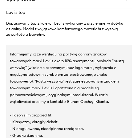
Levi's top
Dopasowany top z kolekcji Levi's wykonany z przyjemnej w dotyku
dzianiny. Model z wyjątkowo komfortowego materiału z wysoką
zawartością bawełny.
Informujemy, iż ze względu na politykę ochrony znaków
towarowych marki Levi's około 10% asortymentu posiada "pustą
wszywkę" (w kolorze czerwonym, bez logo marki, wyłącznie z
międzynarodowym symbolem zarejestrowanego znaku
towarowego). "Pusta wszywka" jest zarejestrowanym znakiem
towarowym marki Levi's i opatrzone nią modele są
pełnowartościowymi, oryginalnymi produktami. W razie
wątpliwości prosimy o kontakt z Biurem Obsługi Klienta.
- Fason slim cropped fit.
- Klasyczny, okrągły dekolt.
- Nieregulowane, nieodpinane ramiączka.
- Gładka dzianina.