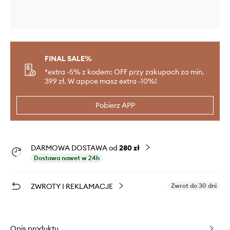
FINAL SALE%
*extra -5% z kodem: OFF przy zakupach za min.
399 zł. W appce masz extra -10%!
Pobierz APP
DARMOWA DOSTAWA od
280 zł
Dostawa nawet w 24h
ZWROTY I REKLAMACJE
Zwrot do 30 dni
Opis produktu