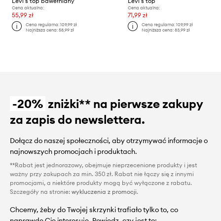
Levi's top bawełniany
Levi's top
Cena aktualna:
Cena aktualna:
55,99 zł
71,99 zł
Cena regularna:
109,99 zł
Cena regularna:
109,99 zł
Najniższa cena:
58,99 zł
Najniższa cena:
83,99 zł
-20%
zniżki** na pierwsze zakupy
za zapis do newslettera.
Dołącz do naszej społeczności, aby otrzymywać informacje o
najnowszych promocjach i produktach.
**Rabat jest jednorazowy, obejmuje nieprzecenione produkty i jest
ważny przy zakupach za min. 350 zł. Rabat nie łączy się z innymi
promocjami, a niektóre produkty mogą być wyłączone z rabatu.
Szczegóły na stronie:
wykluczenia z promocji
.
Chcemy, żeby do Twojej skrzynki trafiało tylko to, co
naprawdę Cię interesuje. Powiedz, czy jest to: