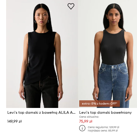
extra -5% z kodem: OFF*
Levi's top damski z bawełną ALILA ASYMMETRICAL SL
Levi's top damski bawełniany
Cena aktualna:
149,99 zł
75,99 zł
Cena regularna:
129,99 zł
Najniższa cena:
83,99 zł