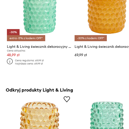
-30%
extra -5% z kodem: OFF*
-30% z kodem: OFF*
Light & Living świecznik dekoracyjny Buble
Cena aktualna:
48,99 zł
69,99 zł
Cena regularna:
69,99 zł
Najniższa cena:
69,99 zł
Odkryj produkty Light & Living