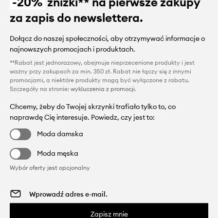
-20%
zniżki** na pierwsze zakupy
za zapis do newslettera.
Dołącz do naszej społeczności, aby otrzymywać informacje o
najnowszych promocjach i produktach.
**Rabat jest jednorazowy, obejmuje nieprzecenione produkty i jest
ważny przy zakupach za min. 350 zł. Rabat nie łączy się z innymi
promocjami, a niektóre produkty mogą być wyłączone z rabatu.
Szczegóły na stronie:
wykluczenia z promocji
.
Chcemy, żeby do Twojej skrzynki trafiało tylko to, co
naprawdę Cię interesuje. Powiedz, czy jest to:
Moda damska
Moda męska
Wybór oferty jest opcjonalny
Zapisz mnie