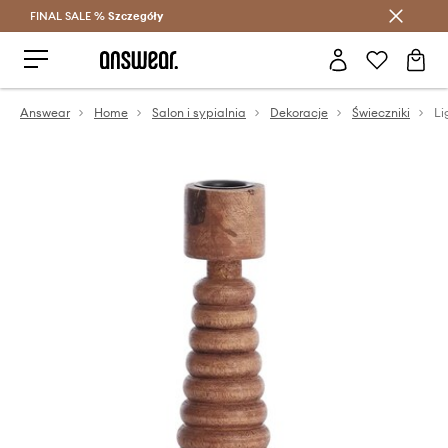
FINAL SALE %
Szczegóły
Oszczędzaj z Answear Club >
Answear
Home
Salon i sypialnia
Dekoracje
Świeczniki