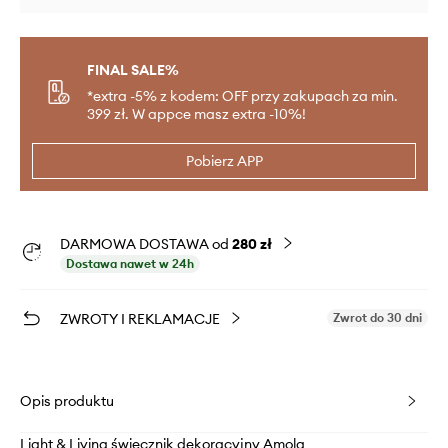
FINAL SALE%
*extra -5% z kodem: OFF przy zakupach za min.
399 zł. W appce masz extra -10%!
Pobierz APP
DARMOWA DOSTAWA od
280 zł
Dostawa nawet w 24h
ZWROTY I REKLAMACJE
Zwrot do 30 dni
Opis produktu
Light & Living świecznik dekoracyjny Amola