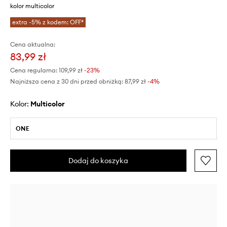
kolor multicolor
extra -5% z kodem: OFF*
Cena aktualna:
83,99 zł
Cena regularna:
109,99 zł
-23%
Najniższa cena z 30 dni przed obniżką:
87,99 zł
 -4%
Kolor:
multicolor
ONE
Dodaj do koszyka