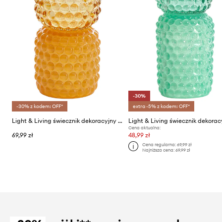
-30%
-30% z kodem: OFF*
extra -5% z kodem: OFF*
Light & Living świecznik dekoracyjny Bublin
Cena aktualna:
69,99 zł
48,99 zł
Cena regularna:
69,99 zł
Najniższa cena:
69,99 zł