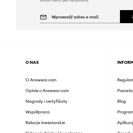
Wybór oferty jest opcjonalny
O NAS
INFOR
O Answear.com
Regulam
Opinie o Answear.com
Pozosta
Nagrody i certyfikaty
Blog
Współpraca
Program
Relacje inwestorskie
Aplika