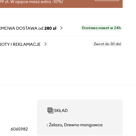
99 zł. W appce masz extra -10%!
RMOWA DOSTAWA od
280 zł
Dostawa nawet w 24h
OTY I REKLAMACJE
Zwrot do 30 dni
SKŁAD
: Żelazo, Drewno mangowca
6065982