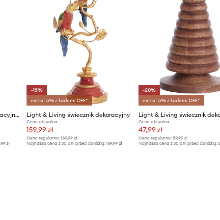
-15%
-20%
extra -5% z kodem: OFF*
extra -5% z kodem: OFF*
Light & Living świecznik dekoracyjny Kumopa
Light & Living świecznik dekoracyjny
Cena aktualna:
Cena aktualna:
159,99 zł
47,99 zł
Cena regularna:
189,99 zł
Cena regularna:
59,99 zł
,99 zł
Najniższa cena z 30 dni przed obniżką:
189,99 zł
Najniższa cena z 30 dni przed obniżką:
5