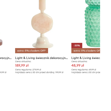
-30%
extra -5% z kodem: OFF*
extra -5% z kodem: OFF*
Light & Living świecznik dekoracyjny Amola
Light & Living świecznik dekoracyjny Kumopa
Cena aktualna:
Cena aktualna:
189,99 zł
48,99 zł
Cena regularna:
279,99 zł
Cena regularna:
69,99 zł
9,99 zł
Najniższa cena z 30 dni przed obniżką:
199,99 zł
Najniższa cena z 30 dni przed obniżką