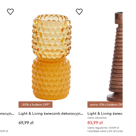
-30% z kodem: OFF*
extra -5% z kodem: OFF*
Light & Living świecznik dekoracyjny Kumopa
Light & Living świecznik dekoracyjny Bublin
Cena aktualna:
69,99 zł
83,99 zł
Cena regularna:
109,99 zł
19,99 zł
Najniższa cena z 30 dni przed obniżką