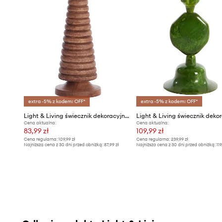
extra -5% z kodem: OFF*
extra -5% z kodem: OFF*
Light & Living świecznik dekoracyjny Amola
Cena aktualna:
Cena aktualna:
83,99 zł
109,99 zł
Cena regularna:
109,99 zł
Cena regularna:
239,99 zł
Najniższa cena z 30 dni przed obniżką:
87,99 zł
Najniższa cena z 30 dni przed obniżką:
119