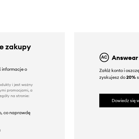
ze zakupy
Answear
 informacje o
Załóż konto i oszc
zyskujesz do
20%
s
dukty i jest ważny
nnymi promocjami, a
góły na stronie:
Dowiedz się w
to, co naprawdę
a