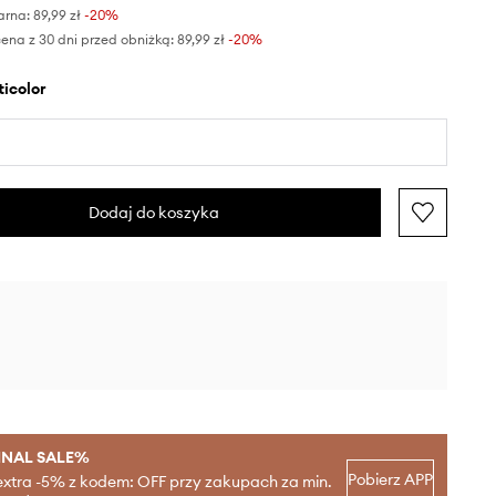
arna:
89,99 zł
-20%
ena z 30 dni przed obniżką:
89,99 zł
 -20%
lticolor
Dodaj do koszyka
INAL SALE%
Pobierz APP
extra -5% z kodem: OFF przy zakupach za min.