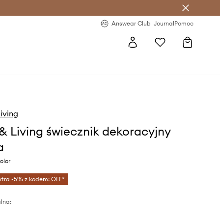
letter >
Regularne nowości >
Answear Club
Journal
Pomoc
Living
 & Living świecznik dekoracyjny
a
olor
xtra -5% z kodem: OFF*
lna: