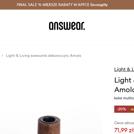
szczędzaj z Answear Club >
FINAL SALE % WIĘKSZE RABATY W APPCE
Dostawa nawet w 24h >
Szczegóły
News
Light & Living świecznik dekoracyjny Amola
Light & 
Light
Amol
kolor multic
-20%
e
Cena aktua
71,99 zł