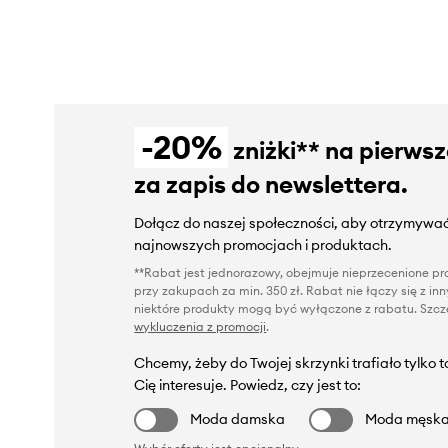
-20%
zniżki** na pierws
za zapis do newslettera.
Dołącz do naszej społeczności, aby otrzymywać
najnowszych promocjach i produktach.
**Rabat jest jednorazowy, obejmuje nieprzecenione pro
przy zakupach za min. 350 zł. Rabat nie łączy się z i
niektóre produkty mogą być wyłączone z rabatu. Szcze
wykluczenia z promocji
.
Chcemy, żeby do Twojej skrzynki trafiało tylko 
Cię interesuje. Powiedz, czy jest to:
Moda damska
Moda męsk