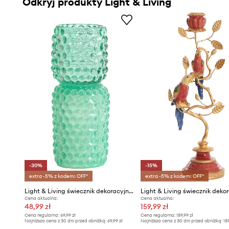
Odkryj produkty Light & Living
-30%
-15%
extra -5% z kodem: OFF*
extra -5% z kodem: OFF*
Light & Living świecznik dekoracyjny Buble
Light & Living świecznik deko
Cena aktualna:
Cena aktualna:
48,99 zł
159,99 zł
Cena regularna:
69,99 zł
Cena regularna:
189,99 zł
Najniższa cena z 30 dni przed obniżką:
69,99 zł
Najniższa cena z 30 dni przed obniżką:
18