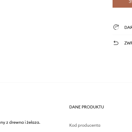
3
DA
ZWR
DANE PRODUKTU
ny z drewna i żelaza.
Kod producenta