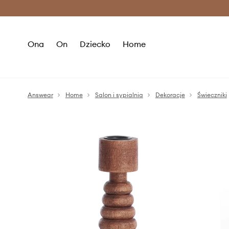
Premium Fashion Benefits >
O
Ona
On
Dziecko
Home
Answear
Home
Salon i sypialnia
Dekoracje
Świeczniki