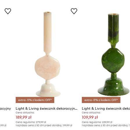
extra -5% z kodem: OFF*
extra -5% z kodem: OFF*
racyjny
Light & Living świecznik dekoracyjny Kumopa
Cena aktualna:
Cena aktualna:
189,99 zł
109,99 zł
Cena regularna:
279,99 zł
Cena regularna:
239,99 zł
9,99 zł
Najniższa cena z 30 dni przed obniżką:
199,99 zł
Najniższa cena z 30 dni przed obniżką:
1