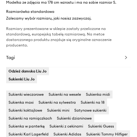
Modelka ze zdjęcia ma 178 cm wzrostu i ma na sobie rozmiar S.
Rozmiarówka standardowa
Zalecamy wybór rozmiaru, jaki nosisz zazwyczaj.
Rozmiary prezentowane w sklepie zostały przeliczone na
standardową, europejską tabelę rozmiarową. Na metce
dostarczonego produktu znajduje się oryginalne oznaczenie
producenta.
Tagi
Odzież damska Liu Jo
Sukienki Liu Jo
Sukienki wieczorowe
Sukienki na wesele
Sukienka midi
Sukienka maxi
Sukienki na sylwestra
Sukienki na 18
Sukienki koktajlowe
Sukienki mini
Satynowe sukienki
Sukienki na ramiączkach
Sukienki dzianinowe
Sukienka w panterkę
Sukienki z cekinami
Sukienki Guess
Sukienki Karl Lagerfeld
Sukienki Adidas
Sukienki Tommy Hilfiger