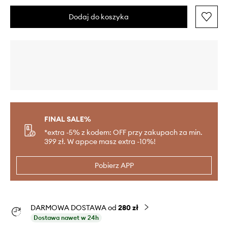
Dodaj do koszyka
FINAL SALE%
*extra -5% z kodem: OFF przy zakupach za min.
399 zł. W appce masz extra -10%!
Pobierz APP
DARMOWA DOSTAWA od
280 zł
Dostawa nawet w 24h