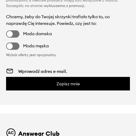
promocjami, a niektóre produkty mogą być wyłączone z rabatu.
Szczegóły na stronie:
wykluczenia z promocji
.
Chcemy, żeby do Twojej skrzynki trafiało tylko to, co
naprawdę Cię interesuje. Powiedz, czy jest to:
Moda damska
Moda męska
Wybór oferty jest opcjonalny
Zapisz mnie
Answear Club