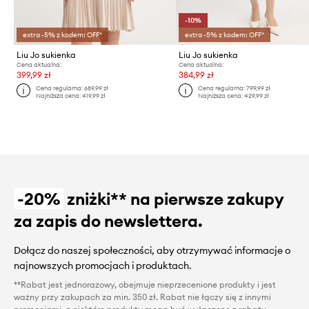
-10%
extra -5% z kodem: OFF*
extra -5% z kodem: OFF*
Liu Jo sukienka
Liu Jo sukienka
Cena aktualna:
Cena aktualna:
399,99 zł
384,99 zł
Cena regularna:
689,99 zł
Cena regularna:
799,99 zł
Najniższa cena:
419,99 zł
Najniższa cena:
429,99 zł
-20%
zniżki** na pierwsze zakupy
za zapis do newslettera.
Dołącz do naszej społeczności, aby otrzymywać informacje o
najnowszych promocjach i produktach.
**Rabat jest jednorazowy, obejmuje nieprzecenione produkty i jest
ważny przy zakupach za min. 350 zł. Rabat nie łączy się z innymi