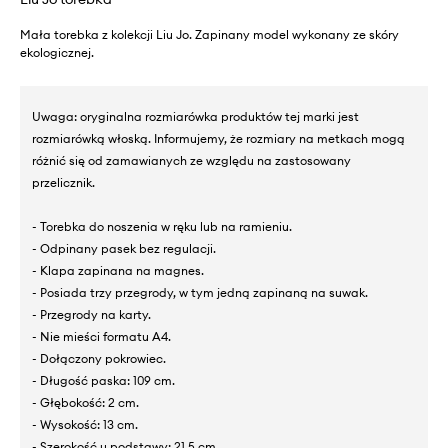
Mała torebka z kolekcji Liu Jo. Zapinany model wykonany ze skóry
ekologicznej.
Uwaga: oryginalna rozmiarówka produktów tej marki jest
rozmiarówką włoską. Informujemy, że rozmiary na metkach mogą
różnić się od zamawianych ze względu na zastosowany
przelicznik.
- Torebka do noszenia w ręku lub na ramieniu.
- Odpinany pasek bez regulacji.
- Klapa zapinana na magnes.
- Posiada trzy przegrody, w tym jedną zapinaną na suwak.
- Przegrody na karty.
- Nie mieści formatu A4.
- Dołączony pokrowiec.
- Długość paska: 109 cm.
- Głębokość: 2 cm.
- Wysokość: 13 cm.
- Szerokość u podstawy: 21,5 cm.