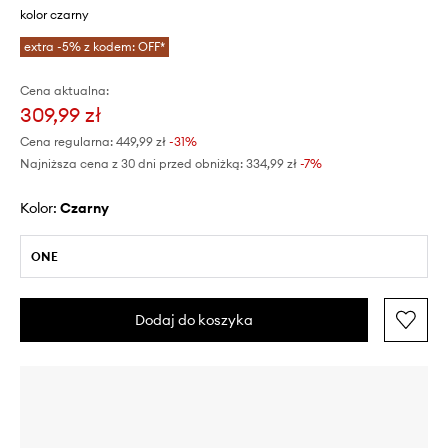
kolor czarny
extra -5% z kodem: OFF*
Cena aktualna:
309,99 zł
Cena regularna:
449,99 zł
-31%
Najniższa cena z 30 dni przed obniżką:
334,99 zł
 -7%
Kolor:
czarny
ONE
Dodaj do koszyka