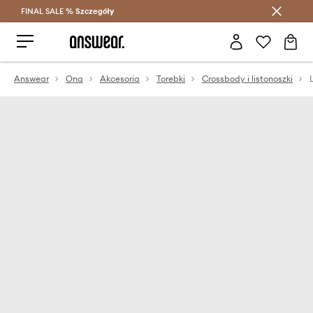
FINAL SALE %
Szczegóły
Oszczędzaj z Answear Club >
Answear
Ona
Akcesoria
Torebki
Crossbody i listonoszki