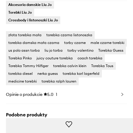
Akcesoria damskie Liu Jo
Torebki Liu Jo
Crossbody i listonoszki Liu Jo
złota torebka mała
torebka czarna listonoszka
torebka damska mała czarna
torby czarne
male czarne torebki
us polo assn torba
liu jo torba
torby valentino
Torebka Guess
Torebka Pinko
juicy couture torebka
coach torebka
Torebka Tommy Hilfiger
torebka calvin klein
Torebka Tous
torebka diesel
nerka guess
torebka karl lagerfeld
medicine torebki
torebka ralph lauren
Opinie o produkcie
5.0
1
Podobne produkty