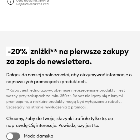
Cena regularna:
339,99 zł
Najniższa cena:
264,99 zł
-20%
zniżki** na pierwsze zakupy
za zapis do newslettera.
Dołącz do naszej społeczności, aby otrzymywać informacje o
najnowszych promocjach i produktach.
**Rabat jest jednorazowy, obejmuje nieprzecenione produkty i jest
ważny przy zakupach za min. 350 zł. Rabat nie łączy się z innymi
promocjami, a niektóre produkty mogą być wyłączone z rabatu.
Szczegóły na stronie:
wykluczenia z promocji
.
Chcemy, żeby do Twojej skrzynki trafiało tylko to, co
naprawdę Cię interesuje. Powiedz, czy jest to:
Moda damska