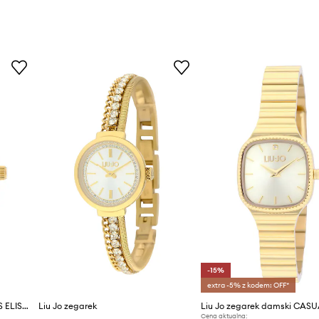
Kod producenta
Kolor producenta
Kolor
Marka
ID Produktu
-15%
extra -5% z kodem: OFF*
Liu Jo zegarek damski CHAINS ELISON
Liu Jo zegarek
Cena aktualna: