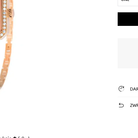
DA
ZWR