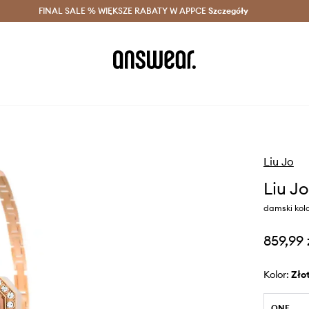
szczędzaj z Answear Club >
FINAL SALE % WIĘKSZE RABATY W APPCE
Dostawa nawet w 24h >
Szczegóły
News
Liu Jo
Liu J
damski kolo
859,99 
Kolor:
zło
ONE