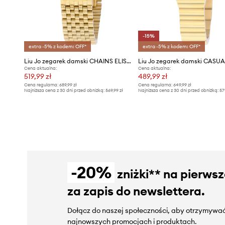
-15%
extra -5% z kodem: OFF*
extra -5% z kodem: OFF*
Liu Jo zegarek damski CHAINS ELISON
Cena aktualna:
Cena aktualna:
519,99 zł
489,99 zł
Cena regularna:
689,99 zł
Cena regularna:
649,99 zł
Najniższa cena z 30 dni przed obniżką:
569,99 zł
Najniższa cena z 30 dni przed obniżką:
57
-20%
zniżki** na pierws
za zapis do newslettera.
Dołącz do naszej społeczności, aby otrzymywać
najnowszych promocjach i produktach.