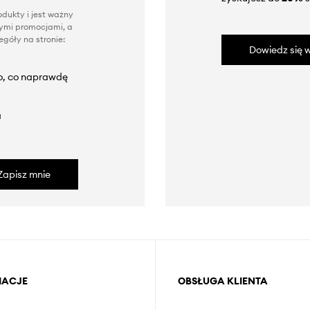
dukty i jest ważny
nnymi promocjami, a
góły na stronie:
Dowiedz się w
to, co naprawdę
a
Zapisz mnie
MACJE
OBSŁUGA KLIENTA