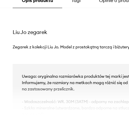
Opis produktu
Tagi
Opinie o prod
Liu Jo zegarek
Zegarek z kolekcji Liu Jo. Model z prostokątną tarczą i biżuter
Uwaga: oryginalna rozmiarówka produktów tej marki jes
Informujemy, że rozmiary na metkach mogą różnić się o
na zastosowany przelicznik.
- Wodoszczelność: WR. 30M (3ATM) - odporny na zachlap
- Szkło: mineralne (utwardzane, bardzo odporne na stłucz
zarysować).
- Mechanizm: kwarcowy, zasilany baterią.
- Indeksy godzinowe.