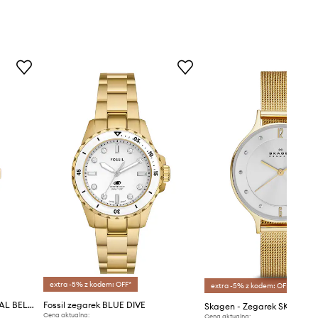
Rodzaj mechanizmu
:
kwarcowy
TLJ2329
Wyświetlacz
:
analogowy
Wodoszczelność
:
3 ATM
Gold
złoty
Liu Jo
extra -5% z kodem: OFF*
extra -5% z kodem: OFF*
Liu Jo zegarek damski CASUAL BELMIRA
Fossil zegarek BLUE DIVE
Skagen - Zegarek SKW2150
Cena aktualna:
Cena aktualna: