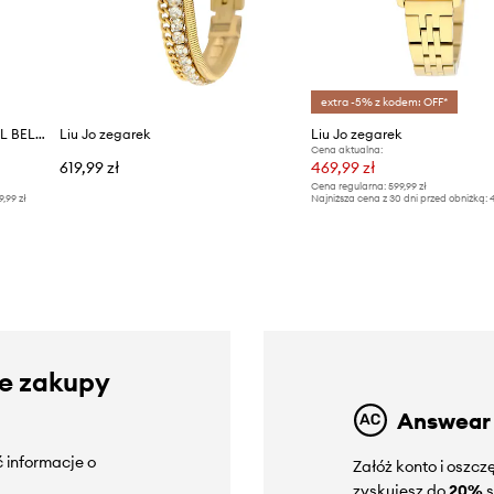
extra -5% z kodem: OFF*
Liu Jo zegarek damski CASUAL BELMIRA
Liu Jo zegarek
Liu Jo zegarek
Cena aktualna:
619,99 zł
469,99 zł
Cena regularna:
599,99 zł
9,99 zł
Najniższa cena z 30 dni przed obniżką:
4
ze zakupy
Answear
 informacje o
Załóż konto i oszc
zyskujesz do
20%
s