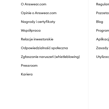
O Answear.com
Regulam
Opinie o Answear.com
Pozosta
Nagrody i certyfikaty
Blog
Współpraca
Program
Relacje inwestorskie
Aplika
Odpowiedzialność społeczna
Zasady 
Zgłaszanie naruszeń (whistleblowing)
Utyliza
Pressroom
Kariera