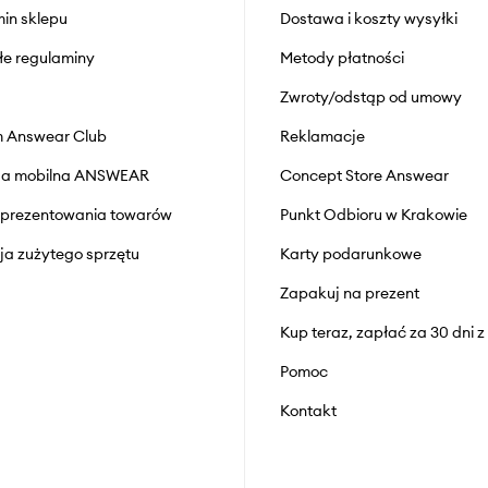
in sklepu
Dostawa i koszty wysyłki
łe regulaminy
Metody płatności
Zwroty/odstąp od umowy
 Answear Club
Reklamacje
cja mobilna ANSWEAR
Concept Store Answear
prezentowania towarów
Punkt Odbioru w Krakowie
cja zużytego sprzętu
Karty podarunkowe
Zapakuj na prezent
Kup teraz, zapłać za 30 dni 
Pomoc
Kontakt