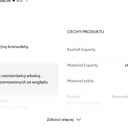
ukcie
5.0
1
CECHY PRODUKTU
yjną bransoletą.
Kształt koperty
Materiał koperty
s
t rozmiarówką włoską.
Materiał szkła
d zamawianych ze względu
Rodzaj
bransol
ania.
paska/bransolety
enia, ciężko je
Zobacz więcej
DANE PRODUKTU