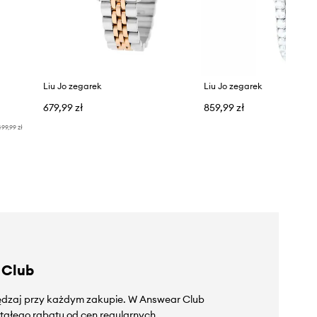
Liu Jo zegarek
Liu Jo zegarek
679,99 zł
859,99 zł
99,99 zł
 Club
zędzaj przy każdym zakupie. W Answear Club
tałego rabatu od cen regularnych.