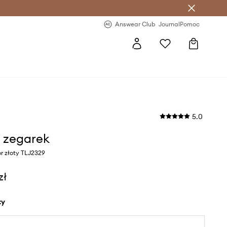
letter >
Regularne nowości >
Answear Club
Journal
Pomoc
5.0
o zegarek
r złoty TLJ2329
zł
ty