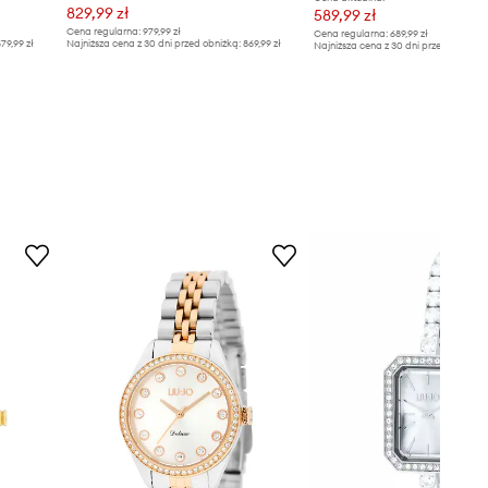
829,99 zł
589,99 zł
Cena regularna:
979,99 zł
Cena regularna:
689,99 zł
79,99 zł
Najniższa cena z 30 dni przed obniżką:
869,99 zł
Najniższa cena z 30 dni przed obniżką