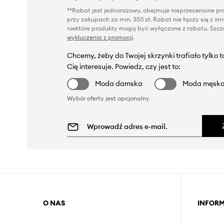
**Rabat jest jednorazowy, obejmuje nieprzecenione pro
przy zakupach za min. 350 zł. Rabat nie łączy się z i
niektóre produkty mogą być wyłączone z rabatu. Szcze
wykluczenia z promocji
.
Chcemy, żeby do Twojej skrzynki trafiało tylko 
Cię interesuje. Powiedz, czy jest to:
Moda damska
Moda męsk
Wybór oferty jest opcjonalny
O NAS
INFOR