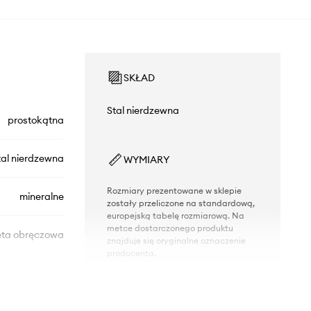
SKŁAD
Stal nierdzewna
prostokątna
tal nierdzewna
WYMIARY
Rozmiary prezentowane w sklepie
mineralne
zostały przeliczone na standardową,
europejską tabelę rozmiarową. Na
metce dostarczonego produktu
eta obręczowa
znajduje się oryginalne oznaczenie
producenta.
DANE TECHNICZNE