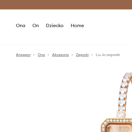
Premium Fashion Benefits >
O
Ona
On
Dziecko
Home
Answear
Ona
Akcesoria
Zegarki
Liu Jo zegarek