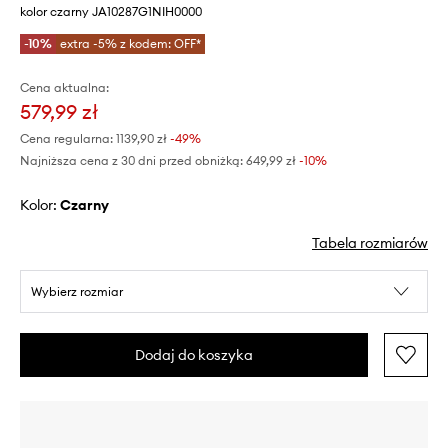
kolor czarny JA10287G1NIH0000
-10%
extra -5% z kodem: OFF*
Cena aktualna:
579,99 zł
Cena regularna:
1139,90 zł
-49%
Najniższa cena z 30 dni przed obniżką:
649,99 zł
 -10%
Kolor:
czarny
Tabela rozmiarów
Wybierz rozmiar
Dodaj do koszyka