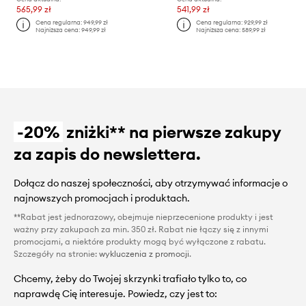
565,99 zł
541,99 zł
Cena regularna:
949,99 zł
Cena regularna:
929,99 zł
Najniższa cena:
949,99 zł
Najniższa cena:
589,99 zł
-20%
zniżki** na pierwsze zakupy
za zapis do newslettera.
Dołącz do naszej społeczności, aby otrzymywać informacje o
najnowszych promocjach i produktach.
**Rabat jest jednorazowy, obejmuje nieprzecenione produkty i jest
ważny przy zakupach za min. 350 zł. Rabat nie łączy się z innymi
promocjami, a niektóre produkty mogą być wyłączone z rabatu.
Szczegóły na stronie:
wykluczenia z promocji
.
Chcemy, żeby do Twojej skrzynki trafiało tylko to, co
naprawdę Cię interesuje. Powiedz, czy jest to: