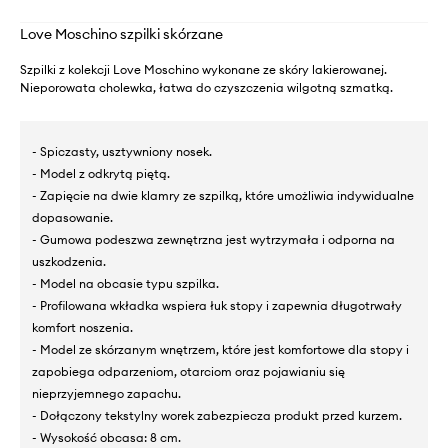
Love Moschino szpilki skórzane
Szpilki z kolekcji Love Moschino wykonane ze skóry lakierowanej.
Nieporowata cholewka, łatwa do czyszczenia wilgotną szmatką.
- Spiczasty, usztywniony nosek.
- Model z odkrytą piętą.
- Zapięcie na dwie klamry ze szpilką, które umożliwia indywidualne
dopasowanie.
- Gumowa podeszwa zewnętrzna jest wytrzymała i odporna na
uszkodzenia.
- Model na obcasie typu szpilka.
- Profilowana wkładka wspiera łuk stopy i zapewnia długotrwały
komfort noszenia.
- Model ze skórzanym wnętrzem, które jest komfortowe dla stopy i
zapobiega odparzeniom, otarciom oraz pojawianiu się
nieprzyjemnego zapachu.
- Dołączony tekstylny worek zabezpiecza produkt przed kurzem.
- Wysokość obcasa: 8 cm.