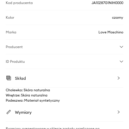
Kod producenta
JA10287G1NIH0000
Kolor
czarny
Marka
Love Moschino
Producent
ID Produktu
Skład
Cholewka: Skóra naturalna
Wnętrze: Skóra naturalna
Podeszwa: Materiał syntetyczny
Wymiary
Rozmiary prezentowane w sklepie zostały przeliczone na