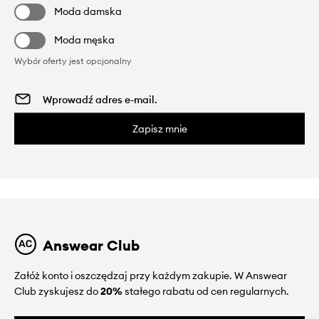
Moda damska
Moda męska
Wybór oferty jest opcjonalny
Zapisz mnie
Answear Club
Załóż konto i oszczędzaj przy każdym zakupie. W Answear
Club zyskujesz do
20%
stałego rabatu od cen regularnych.