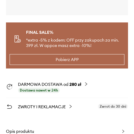
FINAL SALE%
*extra -5% z kodem: OFF przy zakupach za min.
399 zł. W appce masz extra -10%!
Pobierz APP
DARMOWA DOSTAWA od
280 zł
Dostawa nawet w 24h
ZWROTY I REKLAMACJE
Zwrot do 30 dni
Opis produktu