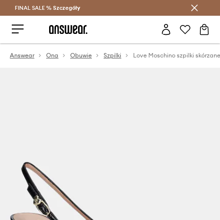
FINAL SALE %
Szczegóły
Oszczędzaj z Answear Club >
Answear
Ona
Obuwie
Szpilki
Love Moschino szpilki skórzan