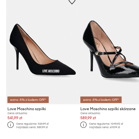
extra -5% z kodem: OFF*
extra -5% z kodem: OFF*
Love Moschino szpilki
Love Moschino szpilki skórzane
Cena aktualna:
Cena aktualna:
541,99 zł
589,99 zł
Cena regularna:
929,99 zł
Cena regularna:
1099,90 zł
Najniższa cena:
589,99 zł
Najniższa cena:
619,99 zł