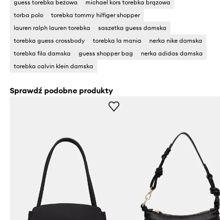
guess torebka beżowa
michael kors torebka brązowa
torba polo
torebka tommy hilfiger shopper
lauren ralph lauren torebka
saszetka guess damska
torebka guess crossbody
torebka la mania
nerka nike damska
torebka fila damska
guess shopper bag
nerka adidas damska
torebka calvin klein damska
Sprawdź podobne produkty