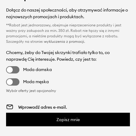
Dołącz do naszej społeczności, aby otrzymywać informacje o
najnowszych promocjach i produktach.
**Rabat jest jednorazowy, obejmuje nieprzecenione produkty i jest
ważny przy zakupach za min. 350 zł. Rabat nie łączy się z innymi
promocjami, a niektóre produkty mogą być wyłączone z rabatu.
Szczegóły na stronie:
wykluczenia z promocji
.
Chcemy, żeby do Twojej skrzynki trafiało tylko to, co
naprawdę Cię interesuje. Powiedz, czy jest to:
Moda damska
Moda męska
Wybór oferty jest opcjonalny
Zapisz mnie