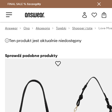
FINAL SALE %
Szczegóły
Oszczędzaj z Answear Club >
Answear
Ona
Akcesoria
Torebki
Shopper i tote
Love Mos
Ten produkt jest aktualnie niedostępny
Sprawdź podobne produkty