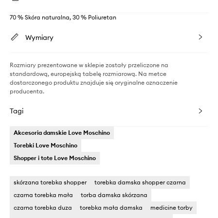
70 % Skóra naturalna, 30 % Poliuretan
Wymiary
Rozmiary prezentowane w sklepie zostały przeliczone na
standardową, europejską tabelę rozmiarową. Na metce
dostarczonego produktu znajduje się oryginalne oznaczenie
producenta.
Tagi
Akcesoria damskie Love Moschino
Torebki Love Moschino
Shopper i tote Love Moschino
skórzana torebka shopper
torebka damska shopper czarna
czarna torebka mała
torba damska skórzana
czarna torebka duza
torebka mała damska
medicine torby