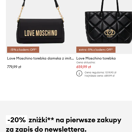
-15% z kodem: OFF*
extra -5% z kodem: OFF*
Love Moschino torebka damska z imitacji skóry
Love Moschino torebka
Cena aktualna:
779,99 zł
659,99 zł
Cena regularna:
1019,90 zł
Najniższa cena:
689,99 zł
-20%
zniżki** na pierwsze zakupy
za zapis do newslettera.